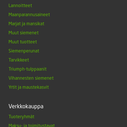
Lannoitteet
Maanparannusaineet
Marjat ja mansikat
Muut siemenet
Muut tuotteet
Siemenperunat
Tarvikkeet
Triumph-tulppaanit
Vihannesten siemenet
Yrtit ja maustekasvit
Verkkokauppa
Tuoteryhmät
Maksu- ja toimitustavat