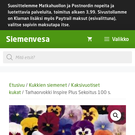
Siirry
Suosittelemme Matkahuollon ja Postnordin nopeita ja
sisältöön
luotettavia palveluita, toimitus
alkaen 3,99.
Sivustollamme
on Klarnan lisäksi myös Paytrail maksut (esivalittuna),
valitse sopivin maksutapa itse.
Siemenvesa
Valikko
Products
search
Etusivu
/
Kukkien siemenet
/
Kaksivuotiset
kukat
/ Tarhaorvokki Inspire Plus Sekoitus 100 s.