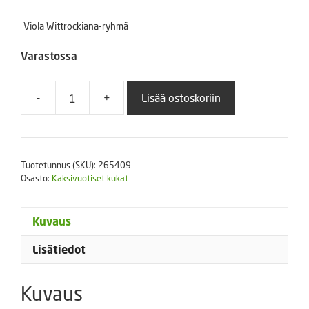
Viola Wittrockiana-ryhmä
Varastossa
-
+
Lisää ostoskoriin
Tarhaorvokki
Inspire
Plus
Sekoitus
Tuotetunnus (SKU):
265409
100
Osasto:
Kaksivuotiset kukat
s.
määrä
Kuvaus
Lisätiedot
Kuvaus