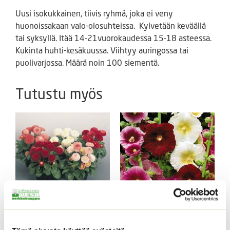
Uusi isokukkainen, tiivis ryhmä, joka ei veny
huonoissakaan valo-olosuhteissa. Kylvetään keväällä
tai syksyllä. Itää 14-21vuorokaudessa 15-18 asteessa.
Kukinta huhti-kesäkuussa. Viihtyy auringossa tai
puolivarjossa. Määrä noin 100 siementä.
Tutustu myös
Kaunokainen Tasso Mix
Tarhasalkoruusu
ALE!