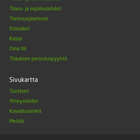
Tilaus- ja sopimusehdot
Tietosuojaseloste
Ostoskori
Kassa
Oma tili
Tilauksen peruutuspyyntö
Sivukartta
Tuotteet
Yhteystiedot
Kasvatusvinkit
Meistä