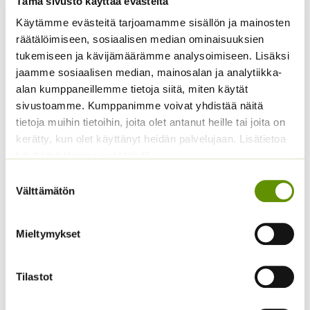
Simplex
Tämä sivusto käyttää evästeitä
Hintaluokka:
1,49
€
–
14,00
€
Sisältää
4,60
€
Käytämme evästeitä tarjoamamme sisällön ja mainosten
Sisältää arvonlisäveron
1,49 €
arvonlisäveron
räätälöimiseen, sosiaalisen median ominaisuuksien
-
14,00 €
tukemiseen ja kävijämäärämme analysoimiseen. Lisäksi
jaamme sosiaalisen median, mainosalan ja analytiikka-
alan kumppaneillemme tietoja siitä, miten käytät
sivustoamme. Kumppanimme voivat yhdistää näitä
tietoja muihin tietoihin, joita olet antanut heille tai joita on
kerätty, kun olet käyttänyt heidän palvelujaan. Lisätietoa
käyttämistämme evästeistä
Suostumuksen
Välttämätön
Siperianunikko Garden
valinta
Gnome 250 s
17,50
€
Sisältää arvonlisäveron
Mieltymykset
Kaunokainen Roggli
Red 250 p.
Tilastot
4,90
€
Sisältää arvonlisäveron