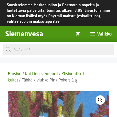
Siirry
Suosittelemme Matkahuollon ja Postnordin nopeita ja
sisältöön
luotettavia palveluita, toimitus
alkaen 3,99.
Sivustollamme
on Klarnan lisäksi myös Paytrail maksut (esivalittuna),
valitse sopivin maksutapa itse.
Siemenvesa
Valikko
Products
search
Etusivu
/
Kukkien siemenet
/
Yksivuotiset
kukat
/ Tähkäikiviuhko Pink Pokers 1 g