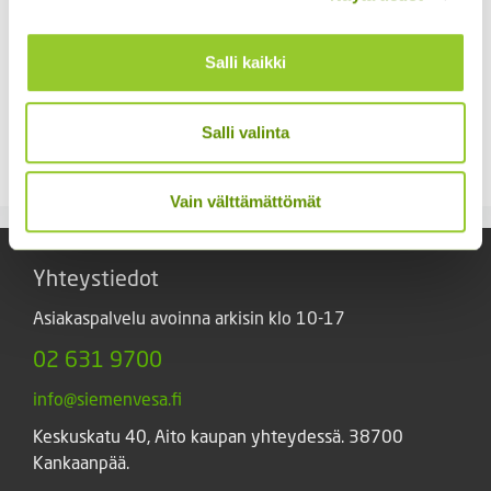
Salli kaikki
Kääpiöauringonkukka
Kiinanasteri Matador
Pacino Gold
Salli valinta
3,80
€
Sisältää arvonlisäveron
3,60
€
Sisältää arvonlisäveron
Vain välttämättömät
Yhteystiedot
Asiakaspalvelu avoinna arkisin klo 10-17
02 631 9700
info@siemenvesa.fi
Keskuskatu 40, Aito kaupan yhteydessä. 38700
Kankaanpää.