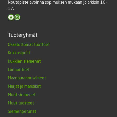
Noutopiste avoinna sopimuksen mukaan ja arkisin 10-
17.
Facebook
Instagram
Tuoteryhmät
Osastottomat tuotteet
Kukkasipulit
Kukkien siemenet
Lannoitteet
Maanparannusaineet
Marjat ja mansikat
Muut siemenet
Muut tuotteet
Siemenperunat