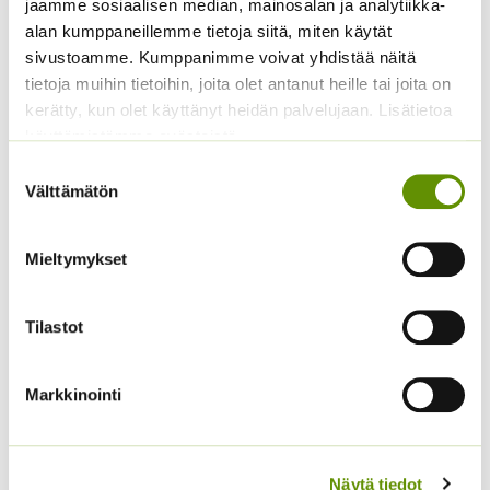
jaamme sosiaalisen median, mainosalan ja analytiikka-
hinta
hinta
arvonlisäveron
alan kumppaneillemme tietoja siitä, miten käytät
oli:
on:
sivustoamme. Kumppanimme voivat yhdistää näitä
4,20 €.
3,20 €.
tietoja muihin tietoihin, joita olet antanut heille tai joita on
kerätty, kun olet käyttänyt heidän palvelujaan. Lisätietoa
käyttämistämme evästeistä
Suostumuksen
Välttämätön
valinta
Mieltymykset
Kiinanasteri Fan
Kiinanasteri Hulk (50 s)
sekoitus (noin 100 s.)
4,00
€
Sisältää arvonlisäveron
Tilastot
3,90
€
Sisältää arvonlisäveron
Markkinointi
Näytä tiedot