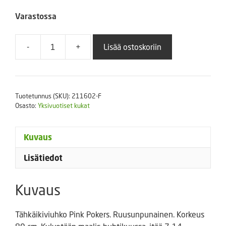
Varastossa
-
+
Lisää ostoskoriin
Tähkäikiviuhko
Pink
Pokers
1
Tuotetunnus (SKU):
211602-F
g
Osasto:
Yksivuotiset kukat
määrä
Kuvaus
Lisätiedot
Kuvaus
Tähkäikiviuhko Pink Pokers. Ruusunpunainen. Korkeus