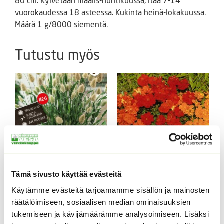
80 cm. Kylvetään maalis-huhtikuussa, itää 7-14
vuorokaudessa 18 asteessa. Kukinta heinä-lokakuussa.
Määrä 1 g/8000 siementä.
Tutustu myös
Tämä sivusto käyttää evästeitä
Jänönhäntä ’Bunny
Keltakosmoskukka
Tails’
Cosmic mix.
Käytämme evästeitä tarjoamamme sisällön ja mainosten
räätälöimiseen, sosiaalisen median ominaisuuksien
5,00
€
Sisältää arvonlisäveron
ALE!
tukemiseen ja kävijämäärämme analysoimiseen. Lisäksi
Alkuperäinen
Nykyinen
4,20
€
3,20
€
Sisältää