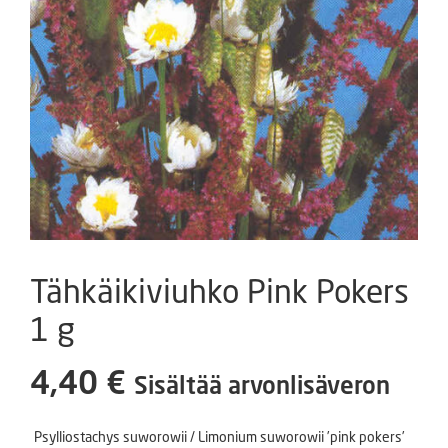
Tähkäikiviuhko Pink Pokers
1 g
4,40
€
Sisältää arvonlisäveron
Psylliostachys suworowii / Limonium suworowii ’pink pokers’