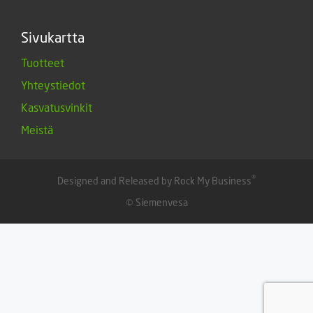
Sivukartta
Tuotteet
Yhteystiedot
Kasvatusvinkit
Meistä
®
Designed and Released by Rock My Business
© Siemenvesa