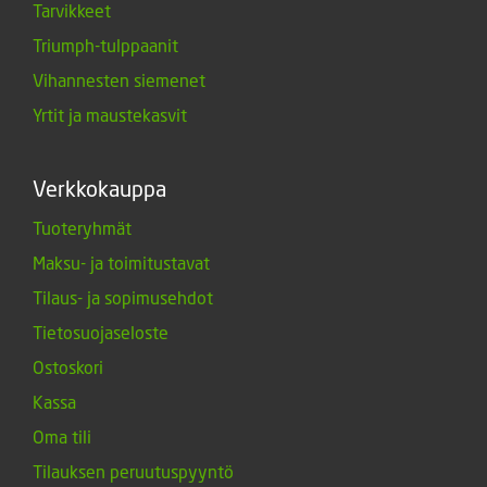
Tarvikkeet
Triumph-tulppaanit
Vihannesten siemenet
Yrtit ja maustekasvit
Verkkokauppa
Tuoteryhmät
Maksu- ja toimitustavat
Tilaus- ja sopimusehdot
Tietosuojaseloste
Ostoskori
Kassa
Oma tili
Tilauksen peruutuspyyntö