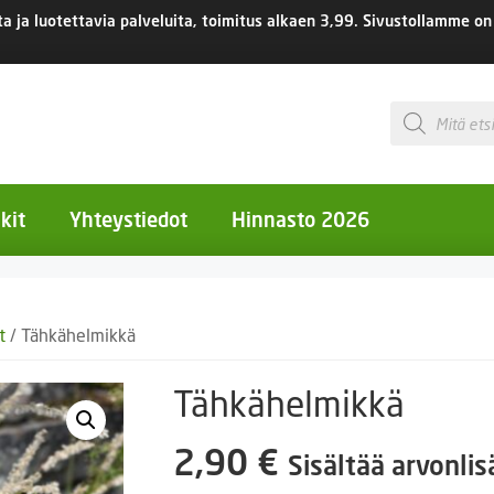
 ja luotettavia palveluita, toimitus
alkaen 3,99.
Sivustollamme on 
Products
search
kit
Yhteystiedot
Hinnasto 2026
otiset kukat
t
/ Tähkähelmikkä
otiset kukat
uotiset kukat
Tähkähelmikkä
eokset
2,90
€
Sisältää arvonli
Ruukut