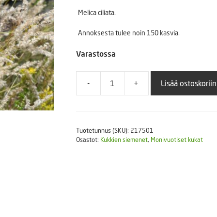
Puutarhatyökalut
Melica ciliata.
Askartelutarvikkeet
Annoksesta tulee noin 150 kasvia.
Varastossa
-
+
Lisää ostoskoriin
Tähkähelmikkä
määrä
Tuotetunnus (SKU):
217501
Osastot:
Kukkien siemenet
,
Monivuotiset kukat