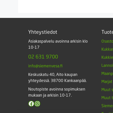
Yhteystiedot
Tuot
Asiakaspalvelu avoinna arkisin klo
Osasto
10-17
Kukkas
02 631 9700
Kukki
Lannoi
info@siemenvesa.fi
Maanp
Keskuskatu 40, Aito kaupan
yhteydessä. 38700 Kankaanpää.
Marjat
Noutopiste avoinna sopimuksen
Muut 
mukaan ja arkisin 10-17.
Muut 
Facebook
Instagram
Sieme