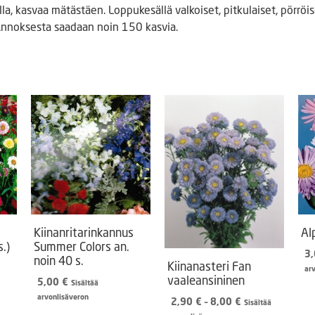
la, kasvaa mätästäen. Loppukesällä valkoiset, pitkulaiset, pörrö
nnoksesta saadaan noin 150 kasvia.
Kiinanritarinkannus
Al
.)
Summer Colors an.
3
noin 40 s.
Kiinanasteri Fan
ar
vaaleansininen
5,00
€
Sisältää
arvonlisäveron
Hintaluokka:
2,90
€
–
8,00
€
Sisältää
2,90 €