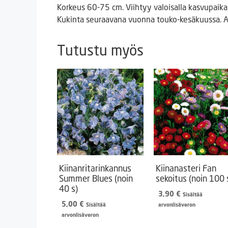
Korkeus 60-75 cm. Viihtyy valoisalla kasvupaikal
Kukinta seuraavana vuonna touko-kesäkuussa. A
Tutustu myös
Kiinanritarinkannus
Kiinanasteri Fan
Summer Blues (noin
sekoitus (noin 100 s
40 s)
3,90
€
Sisältää
5,00
€
Sisältää
arvonlisäveron
arvonlisäveron