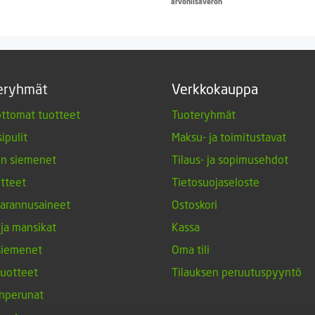
arvonlisäveron
-
8,00 €
eryhmät
Verkkokauppa
ttomat tuotteet
Tuoteryhmät
ipulit
Maksu- ja toimitustavat
en siemenet
Tilaus- ja sopimusehdot
tteet
Tietosuojaseloste
arannusaineet
Ostoskori
 ja mansikat
Kassa
siemenet
Oma tili
tuotteet
Tilauksen peruutuspyyntö
nperunat