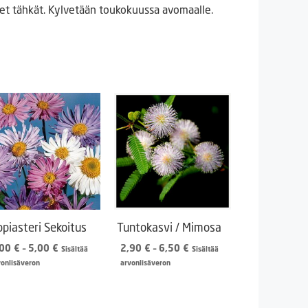
iset tähkät. Kylvetään toukokuussa avomaalle.
ppiasteri Sekoitus
Tuntokasvi / Mimosa
Hintaluokka:
Hintaluokka:
,00
€
–
5,00
€
2,90
€
–
6,50
€
Sisältää
Sisältää
3,00 €
2,90 €
vonlisäveron
arvonlisäveron
-
-
5,00 €
6,50 €