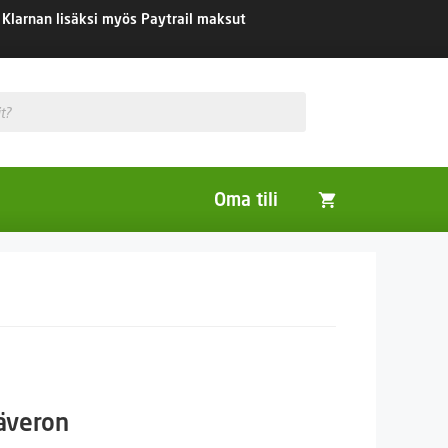
Klarnan lisäksi myös Paytrail maksut
Oma tili
Huonekasvit
Nurmikon siemenet
Viherlannoitus- ja maisemointikasvit
säveron