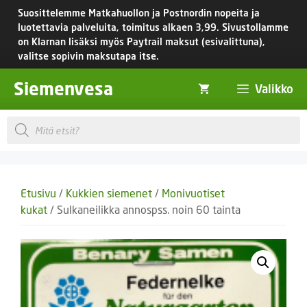
Siirry
Suosittelemme Matkahuollon ja Postnordin nopeita ja
sisältöön
luotettavia palveluita, toimitus
alkaen 3,99.
Sivustollamme
on Klarnan lisäksi myös Paytrail maksut (esivalittuna),
valitse sopivin maksutapa itse.
Siemenvesa
Valikko
Products
search
Etusivu
/
Kukkien siemenet
/
Monivuotiset
kukat
/ Sulkaneilikka annospss. noin 60 tainta