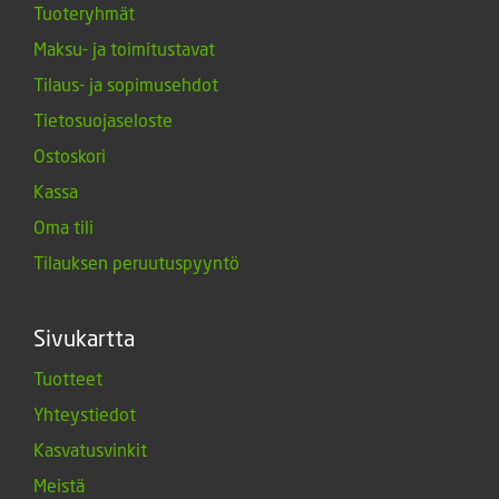
Tuoteryhmät
Maksu- ja toimitustavat
Tilaus- ja sopimusehdot
Tietosuojaseloste
Ostoskori
Kassa
Oma tili
Tilauksen peruutuspyyntö
Sivukartta
Tuotteet
Yhteystiedot
Kasvatusvinkit
Meistä