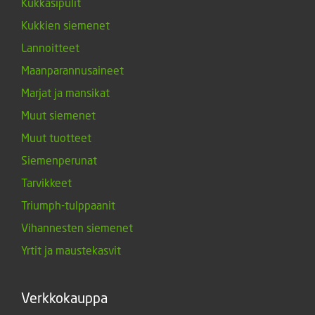
Kukkasipulit
Kukkien siemenet
Lannoitteet
Maanparannusaineet
Marjat ja mansikat
Muut siemenet
Muut tuotteet
Siemenperunat
Tarvikkeet
Triumph-tulppaanit
Vihannesten siemenet
Yrtit ja maustekasvit
Verkkokauppa