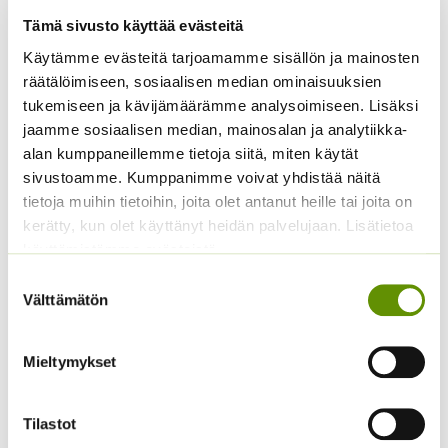
Tämä sivusto käyttää evästeitä
Käytämme evästeitä tarjoamamme sisällön ja mainosten
räätälöimiseen, sosiaalisen median ominaisuuksien
Loistosädekukka
tukemiseen ja kävijämäärämme analysoimiseen. Lisäksi
Arizona Red Shades
jaamme sosiaalisen median, mainosalan ja analytiikka-
250 s.
alan kumppaneillemme tietoja siitä, miten käytät
12,50
€
Sisältää
Loistosädekukka
sivustoamme. Kumppanimme voivat yhdistää näitä
arvonlisäveron
Arizona Apricot
tietoja muihin tietoihin, joita olet antanut heille tai joita on
kerätty, kun olet käyttänyt heidän palvelujaan. Lisätietoa
5,00
€
Sisältää arvonlisäveron
käyttämistämme evästeistä
Suostumuksen
Välttämätön
valinta
Mieltymykset
Tilastot