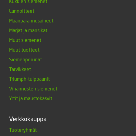
Kukkien siemenet
Lannoitteet
Maanparannusaineet
Marjat ja mansikat
Muut siemenet
Muut tuotteet
Siemenperunat
Tarvikkeet
Triumph-tulppaanit
Vihannesten siemenet
Yrtit ja maustekasvit
Verkkokauppa
Tuoteryhmät