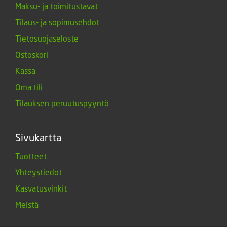
Maksu- ja toimitustavat
Tilaus- ja sopimusehdot
Tietosuojaseloste
Ostoskori
Kassa
Oma tili
Tilauksen peruutuspyyntö
Sivukartta
Tuotteet
Yhteystiedot
Kasvatusvinkit
Meistä