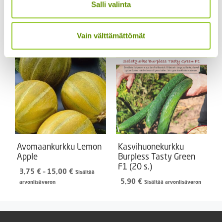
ALE!
Salli valinta
Alkuperäinen
Nykyinen
5,50
€
4,99
€
Sisältää
hinta
hinta
arvonlisäveron
Vain välttämättömät
oli:
on:
5,50 €.
4,99 €.
Avomaankurkku Lemon
Kasvihuonekurkku
Apple
Burpless Tasty Green
F1 (20 s.)
Hintaluokka:
3,75
€
–
15,00
€
Sisältää
3,75 €
5,90
€
arvonlisäveron
Sisältää arvonlisäveron
-
15,00 €