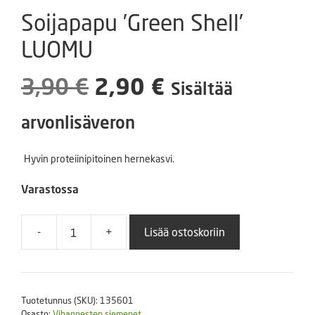
Soijapapu ’Green Shell’
LUOMU
Alkuperäinen
Nykyinen
3,90
€
2,90
€
Sisältää
hinta
hinta
arvonlisäveron
oli:
on:
Hyvin proteiinipitoinen hernekasvi.
3,90 €.
2,90 €.
Varastossa
-
+
Lisää ostoskoriin
Soijapapu
'Green
Shell'
LUOMU
Tuotetunnus (SKU):
135601
määrä
Osasto:
Vihannesten siemenet