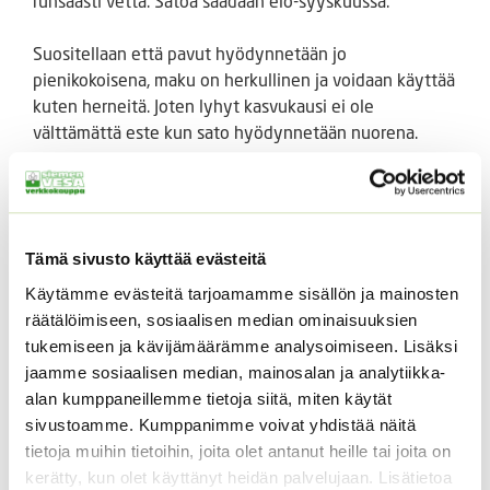
runsaasti vettä. Satoa saadaan elo-syyskuussa.
Suositellaan että pavut hyödynnetään jo
pienikokoisena, maku on herkullinen ja voidaan käyttää
kuten herneitä. Joten lyhyt kasvukausi ei ole
välttämättä este kun sato hyödynnetään nuorena.
Pussissa noin 15 siementä.
Tutustu myös
Tämä sivusto käyttää evästeitä
Käytämme evästeitä tarjoamamme sisällön ja mainosten
räätälöimiseen, sosiaalisen median ominaisuuksien
tukemiseen ja kävijämäärämme analysoimiseen. Lisäksi
jaamme sosiaalisen median, mainosalan ja analytiikka-
alan kumppaneillemme tietoja siitä, miten käytät
sivustoamme. Kumppanimme voivat yhdistää näitä
tietoja muihin tietoihin, joita olet antanut heille tai joita on
kerätty, kun olet käyttänyt heidän palvelujaan. Lisätietoa