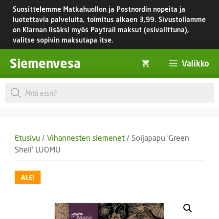
Siirry
Suosittelemme Matkahuollon ja Postnordin nopeita ja
sisältöön
luotettavia palveluita, toimitus
alkaen 3,99.
Sivustollamme
on Klarnan lisäksi myös Paytrail maksut (esivalittuna),
valitse sopivin maksutapa itse.
Siemenvesa
Valikko
Products
search
Etusivu
/
Vihannesten siemenet
/ Soijapapu ’Green
Shell’ LUOMU
ALE!