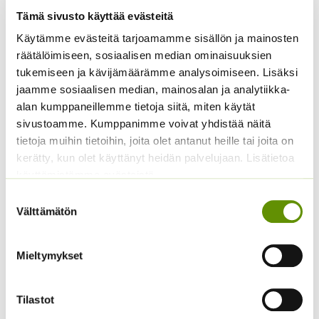
Tämä sivusto käyttää evästeitä
Käytämme evästeitä tarjoamamme sisällön ja mainosten
Keltakosmoskukka
Kiinanasteri Matador
räätälöimiseen, sosiaalisen median ominaisuuksien
Cosmic mix.
tukemiseen ja kävijämäärämme analysoimiseen. Lisäksi
3,80
€
Sisältää arvonlisäveron
jaamme sosiaalisen median, mainosalan ja analytiikka-
ALE!
alan kumppaneillemme tietoja siitä, miten käytät
Alkuperäinen
Nykyinen
4,20
€
3,20
€
Sisältää
sivustoamme. Kumppanimme voivat yhdistää näitä
hinta
hinta
arvonlisäveron
tietoja muihin tietoihin, joita olet antanut heille tai joita on
oli:
on:
kerätty, kun olet käyttänyt heidän palvelujaan. Lisätietoa
4,20 €.
3,20 €.
käyttämistämme evästeistä
Suostumuksen
Välttämätön
valinta
Mieltymykset
Tilastot
Jänönhäntä ’Bunny
Aitoelämänlanka
Tails’
Presto sekoitus