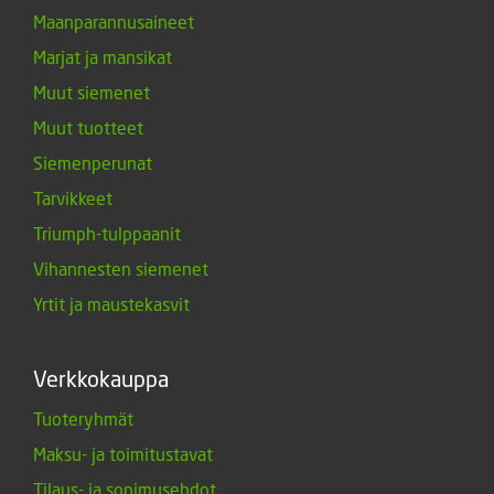
Maanparannusaineet
Marjat ja mansikat
Muut siemenet
Muut tuotteet
Siemenperunat
Tarvikkeet
Triumph-tulppaanit
Vihannesten siemenet
Yrtit ja maustekasvit
Verkkokauppa
Tuoteryhmät
Maksu- ja toimitustavat
Tilaus- ja sopimusehdot