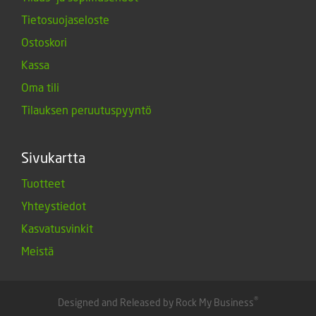
Tietosuojaseloste
Ostoskori
Kassa
Oma tili
Tilauksen peruutuspyyntö
Sivukartta
Tuotteet
Yhteystiedot
Kasvatusvinkit
Meistä
®
Designed and Released by Rock My Business