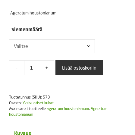
-
Ageratum houstonianum
9,25 €
Siemenmäärä
-
+
Lisää ostoskoriin
Sinitähtönen
Aloha
Blue
F1
Tuotetunnus (SKU):
573
määrä
Osasto:
Yksivuotiset kukat
Avainsanat tuotteelle
ageratum houstoniamum
,
Ageratum
houstonianum
Kuvaus