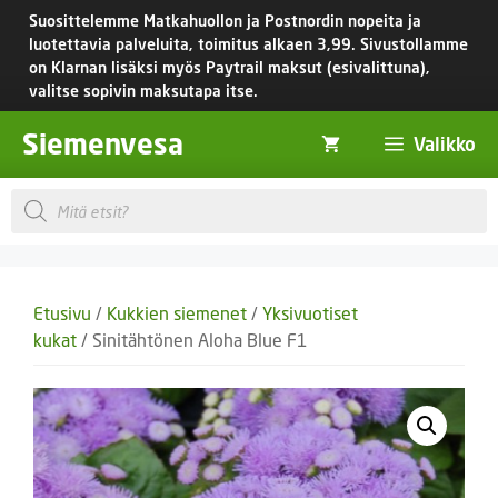
Siirry
Suosittelemme Matkahuollon ja Postnordin nopeita ja
sisältöön
luotettavia palveluita, toimitus
alkaen 3,99.
Sivustollamme
on Klarnan lisäksi myös Paytrail maksut (esivalittuna),
valitse sopivin maksutapa itse.
Siemenvesa
Valikko
Products
search
Etusivu
/
Kukkien siemenet
/
Yksivuotiset
kukat
/ Sinitähtönen Aloha Blue F1