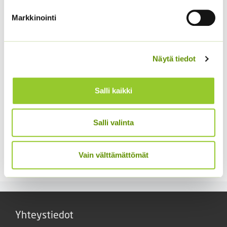
5,00
€
2,70
€
Sisältää arvonlisäveron
Sisältää arvonlisäveron
Markkinointi
Näytä tiedot
Salli kaikki
Salli valinta
Kääpiöauringonkukka
Kiinanasteri Hulk (50 s)
Music Box 40 s.
4,00
€
Sisältää arvonlisäveron
Vain välttämättömät
3,50
€
Sisältää arvonlisäveron
Yhteystiedot