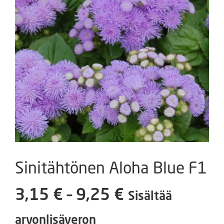
Sinitähtönen Aloha Blue F1
Hintaluokka:
3,15
€
–
9,25
€
Sisältää
3,15 €
arvonlisäveron