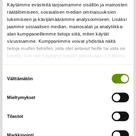
Käytämme evästeitä tarjoamamme sisällön ja mainosten
Tours Native
Kiinanasteri Hulk (50 s)
räätälöimiseen, sosiaalisen median ominaisuuksien
4,50
€
Sisältää arvonlisäveron
tukemiseen ja kävijämäärämme analysoimiseen. Lisäksi
4,00
€
Sisältää arvonlisäveron
jaamme sosiaalisen median, mainosalan ja analytiikka-
alan kumppaneillemme tietoja siitä, miten käytät
sivustoamme. Kumppanimme voivat yhdistää näitä
tietoja muihin tietoihin, joita olet antanut heille tai joita on
kerätty, kun olet käyttänyt heidän palvelujaan. Lisätietoa
käyttämistämme evästeistä
Suostumuksen
Välttämätön
valinta
Kaliforniantuliunikko
Kiinanasteri Benary’s
Mieltymykset
Sperli Dalli
Princess
(jättiläisprinsessa) 100
5,50
€
Sisältää arvonlisäveron
s.
Tilastot
4,90
€
Sisältää arvonlisäveron
Markkinointi