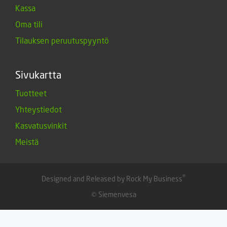
Kassa
Oma tili
Tilauksen peruutuspyyntö
Sivukartta
Tuotteet
Yhteystiedot
Kasvatusvinkit
Meistä
®
Designed and Released by Rock My Business
© Siemenvesa