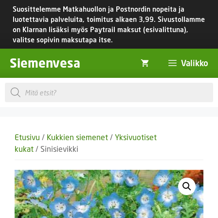
Siirry
Suosittelemme Matkahuollon ja Postnordin nopeita ja
sisältöön
luotettavia palveluita, toimitus
alkaen 3,99.
Sivustollamme
on Klarnan lisäksi myös Paytrail maksut (esivalittuna),
valitse sopivin maksutapa itse.
Siemenvesa
Valikko
Products
search
Etusivu
/
Kukkien siemenet
/
Yksivuotiset
kukat
/ Sinisievikki