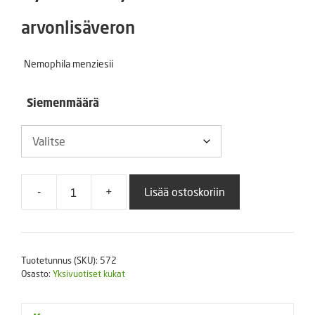
1,50 €
arvonlisäveron
-
Nemophila menziesii
9,50 €
Siemenmäärä
-
+
Lisää ostoskoriin
Sinisievikki
määrä
Tuotetunnus (SKU):
572
Osasto:
Yksivuotiset kukat