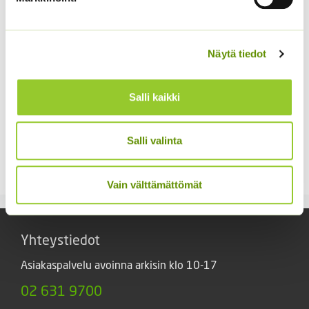
Näytä tiedot
Salli kaikki
Jänönhäntä ’Bunny
Kääpiöauringonkukka
Salli valinta
Tails’
Pacino Gold
5,00
€
3,60
€
Sisältää arvonlisäveron
Sisältää arvonlisäveron
Vain välttämättömät
Yhteystiedot
Asiakaspalvelu avoinna arkisin klo 10-17
02 631 9700