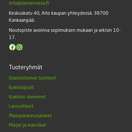
info@siemenvesa.fi
Keskuskatu 40, Aito kaupan yhteydessä. 38700
Kankaanpää.
Noutopiste avoinna sopimuksen mukaan ja arkisin 10-
17.
Facebook
Instagram
Tuoteryhmät
Osastottomat tuotteet
Kukkasipulit
Kukkien siemenet
Lannoitteet
Maanparannusaineet
Marjat ja mansikat