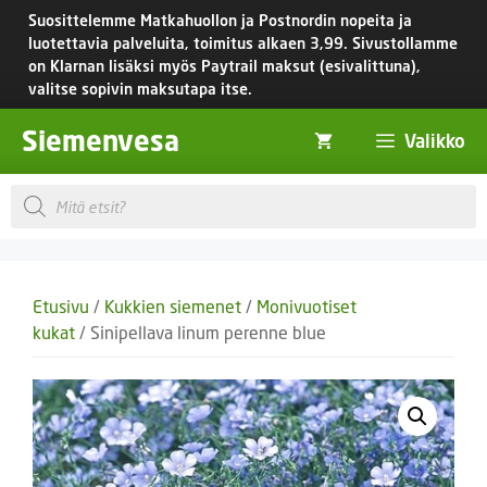
Siirry
Suosittelemme Matkahuollon ja Postnordin nopeita ja
sisältöön
luotettavia palveluita, toimitus
alkaen 3,99.
Sivustollamme
on Klarnan lisäksi myös Paytrail maksut (esivalittuna),
valitse sopivin maksutapa itse.
Siemenvesa
Valikko
Products
search
Etusivu
/
Kukkien siemenet
/
Monivuotiset
kukat
/ Sinipellava linum perenne blue