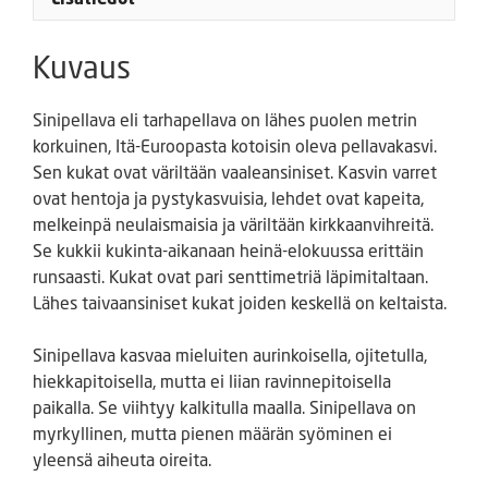
Kuvaus
Sinipellava eli tarhapellava on lähes puolen metrin
korkuinen, Itä-Euroopasta kotoisin oleva pellavakasvi.
Sen kukat ovat väriltään vaaleansiniset. Kasvin varret
ovat hentoja ja pystykasvuisia, lehdet ovat kapeita,
melkeinpä neulaismaisia ja väriltään kirkkaanvihreitä.
Se kukkii kukinta-aikanaan heinä-elokuussa erittäin
runsaasti. Kukat ovat pari senttimetriä läpimitaltaan.
Lähes taivaansiniset kukat joiden keskellä on keltaista.
Sinipellava kasvaa mieluiten aurinkoisella, ojitetulla,
hiekkapitoisella, mutta ei liian ravinnepitoisella
paikalla. Se viihtyy kalkitulla maalla. Sinipellava on
myrkyllinen, mutta pienen määrän syöminen ei
yleensä aiheuta oireita.