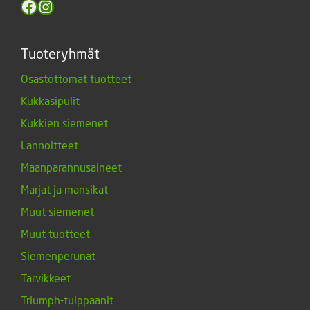
Facebook
Instagram
Tuoteryhmät
Osastottomat tuotteet
Kukkasipulit
Kukkien siemenet
Lannoitteet
Maanparannusaineet
Marjat ja mansikat
Muut siemenet
Muut tuotteet
Siemenperunat
Tarvikkeet
Triumph-tulppaanit