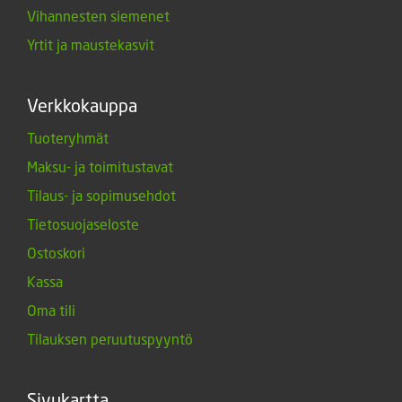
Vihannesten siemenet
Yrtit ja maustekasvit
Verkkokauppa
Tuoteryhmät
Maksu- ja toimitustavat
Tilaus- ja sopimusehdot
Tietosuojaseloste
Ostoskori
Kassa
Oma tili
Tilauksen peruutuspyyntö
Sivukartta