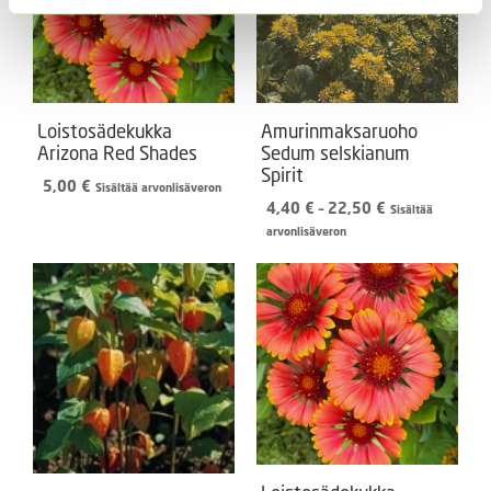
Loistosädekukka
Amurinmaksaruoho
Arizona Red Shades
Sedum selskianum
Spirit
5,00
€
Sisältää arvonlisäveron
Hintaluokka:
4,40
€
–
22,50
€
Sisältää
4,40 €
arvonlisäveron
-
22,50 €