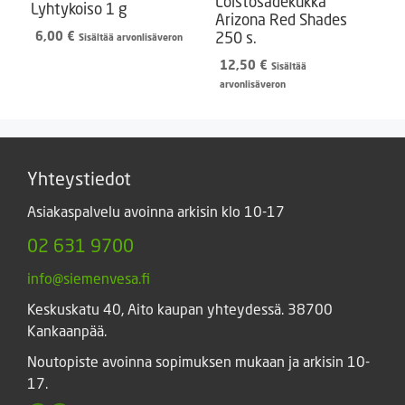
Loistosädekukka
Lyhtykoiso 1 g
Arizona Red Shades
250 s.
6,00
€
Sisältää arvonlisäveron
12,50
€
Sisältää
arvonlisäveron
Yhteystiedot
Asiakaspalvelu avoinna arkisin klo 10-17
02 631 9700
info@siemenvesa.fi
Keskuskatu 40, Aito kaupan yhteydessä. 38700
Kankaanpää.
Noutopiste avoinna sopimuksen mukaan ja arkisin 10-
17.