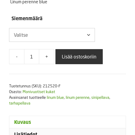
Linum perenne blue
5,75 €
Siemenmäärä
-
+
Lisää ostoskoriin
Sinipellava
linum
perenne
blue
Tuotetunnus (SKU):
212520-F
määrä
Osasto:
Monivuotiset kukat
Avainsanat tuotteelle
linum blue
,
linum perenne
,
sinipellava
,
tarhapellava
Kuvaus
Lisätiedot