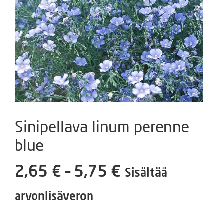
Sinipellava linum perenne
blue
Hintaluokka:
2,65
€
–
5,75
€
Sisältää
2,65 €
arvonlisäveron
-