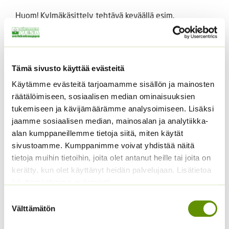
Huom! Kylmäkäsittely tehtävä keväällä esim.
jääkaapissa, jotta siemenen lepotila katkeaa, – ellei
kylvetä syksyllä.
Soveltuvuus:
Tämä sivusto käyttää evästeitä
Sopii kivikkoistutuksiin. Siemenkodat eli sylkyt
Käytämme evästeitä tarjoamamme sisällön ja mainosten
koristeiksi ja kuivakukkatöihin.Myrkyllinen, pienen
räätälöimiseen, sosiaalisen median ominaisuuksien
määrän syöminen ei yleensä aiheuta oireita.
tukemiseen ja kävijämäärämme analysoimiseen. Lisäksi
jaamme sosiaalisen median, mainosalan ja analytiikka-
Määrä:
5 g/ 3250 siementä. 1 grammaa = noin 650 s.
alan kumppaneillemme tietoja siitä, miten käytät
sivustoamme. Kumppanimme voivat yhdistää näitä
Kahta pakkauskokoa saatavilla, alasvetovalikosta.
tietoja muihin tietoihin, joita olet antanut heille tai joita on
kerätty, kun olet käyttänyt heidän palvelujaan. Lisätietoa
Linum perenne blue, tarhapellava, sinipellava.
käyttämistämme evästeistä
Suostumuksen
Tutustu myös
Välttämätön
valinta