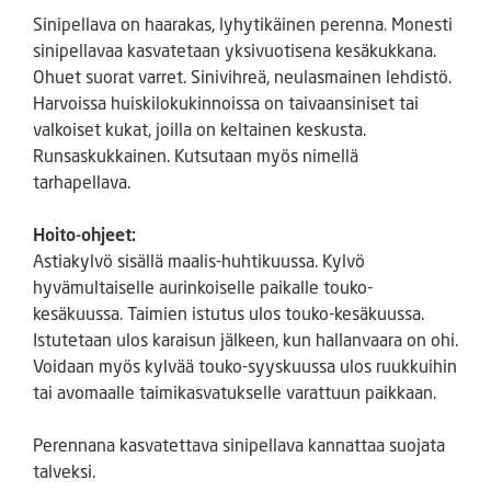
Sinipellava on haarakas, lyhytikäinen perenna. Monesti
sinipellavaa kasvatetaan yksivuotisena kesäkukkana.
Ohuet suorat varret. Sinivihreä, neulasmainen lehdistö.
Harvoissa huiskilokukinnoissa on taivaansiniset tai
valkoiset kukat, joilla on keltainen keskusta.
Runsaskukkainen. Kutsutaan myös nimellä
tarhapellava.
Hoito-ohjeet:
Astiakylvö sisällä maalis-huhtikuussa. Kylvö
hyvämultaiselle aurinkoiselle paikalle touko-
kesäkuussa. Taimien istutus ulos touko-kesäkuussa.
Istutetaan ulos karaisun jälkeen, kun hallanvaara on ohi.
Voidaan myös kylvää touko-syyskuussa ulos ruukkuihin
tai avomaalle taimikasvatukselle varattuun paikkaan.
Perennana kasvatettava sinipellava kannattaa suojata
talveksi.