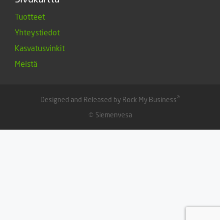
Tuotteet
Yhteystiedot
Kasvatusvinkit
Meistä
®
Designed and Released by Rock My Business
© Siemenvesa