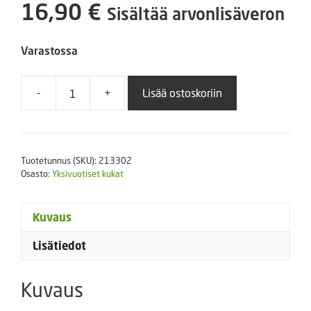
16,90
€
Sisältää arvonlisäveron
Varastossa
-
+
Lisää ostoskoriin
Sinilobelia
Riviera
Midnight
Blue
Tuotetunnus (SKU):
213302
10
Osasto:
Yksivuotiset kukat
000
s
määrä
Kuvaus
Lisätiedot
Kuvaus