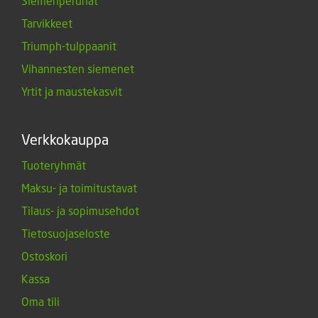
Siemenperunat
Tarvikkeet
Triumph-tulppaanit
Vihannesten siemenet
Yrtit ja maustekasvit
Verkkokauppa
Tuoteryhmät
Maksu- ja toimitustavat
Tilaus- ja sopimusehdot
Tietosuojaseloste
Ostoskori
Kassa
Oma tili