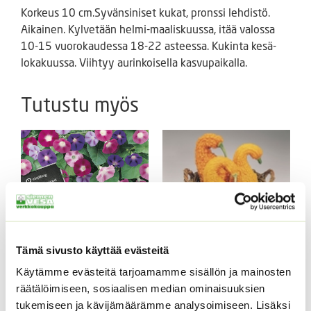
Korkeus 10 cm.Syvänsiniset kukat, pronssi lehdistö.
Aikainen. Kylvetään helmi-maaliskuussa, itää valossa
10-15 vuorokaudessa 18-22 asteessa. Kukinta kesä-
lokakuussa. Viihtyy aurinkoisella kasvupaikalla.
Tutustu myös
Koristekurpitsa Con
Tämä sivusto käyttää evästeitä
Tours Native
Käytämme evästeitä tarjoamamme sisällön ja mainosten
Aitoelämänlanka
4,50
€
Sisältää arvonlisäveron
Presto sekoitus
räätälöimiseen, sosiaalisen median ominaisuuksien
tukemiseen ja kävijämäärämme analysoimiseen. Lisäksi
2,70
€