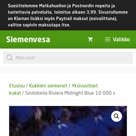
Siirry
Suosittelemme Matkahuollon ja Postnordin nopeita ja
sisältöön
luotettavia palveluita, toimitus
alkaen 3,99.
Sivustollamme
on Klarnan lisäksi myös Paytrail maksut (esivalittuna),
valitse sopivin maksutapa itse.
Siemenvesa
Valikko
Products
search
Etusivu
/
Kukkien siemenet
/
Yksivuotiset
kukat
/ Sinilobelia Riviera Midnight Blue 10 000 s