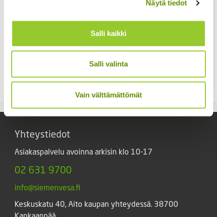
Näytä tiedot
Salli kaikki
Kääpiöauringonkukka
Kiinanasteri Matador
Salli valinta
Teddy Bear
3,80
€
Sisältää arvonlisäveron
2,95
€
Sisältää arvonlisäveron
Vain välttämättömät
Yhteystiedot
Asiakaspalvelu avoinna arkisin klo 10-17
02 631 9700
info@siemenvesa.fi
Keskuskatu 40, Aito kaupan yhteydessä. 38700
Kankaanpää.