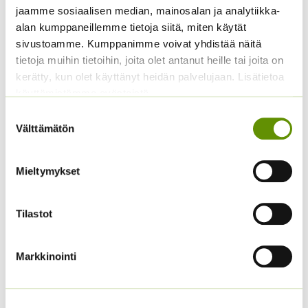
Sisältää arvonlisäveron
jaamme sosiaalisen median, mainosalan ja analytiikka-
alan kumppaneillemme tietoja siitä, miten käytät
sivustoamme. Kumppanimme voivat yhdistää näitä
tietoja muihin tietoihin, joita olet antanut heille tai joita on
kerätty, kun olet käyttänyt heidän palvelujaan. Lisätietoa
käyttämistämme evästeistä
Suostumuksen
Välttämätön
valinta
Kukontöyhtö New Look
40 s.
Kiinanasteri Benary’s
Mieltymykset
Princess
3,60
€
Sisältää arvonlisäveron
(jättiläisprinsessa) 100
s.
Tilastot
4,90
€
Sisältää arvonlisäveron
Markkinointi