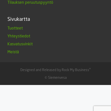
Tilauksen peruutuspyyntö
Sivukartta
Tuotteet
Yhteystiedot
Kasvatusvinkit
Meistä
®
Designed and Released by Rock My Business
© Siemenvesa