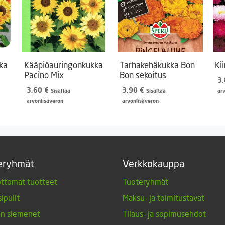
ka
Kääpiöauringonkukka
Tarhakehäkukka Bon
Ki
Pacino Mix
Bon sekoitus
3
3,60
€
3,90
€
Sisältää
Sisältää
ar
arvonlisäveron
arvonlisäveron
eryhmät
Verkkokauppa
ttomat tuotteet
Tuoteryhmät
ipulit
Maksu- ja toimitustavat
en siemenet
Tilaus- ja sopimusehdot