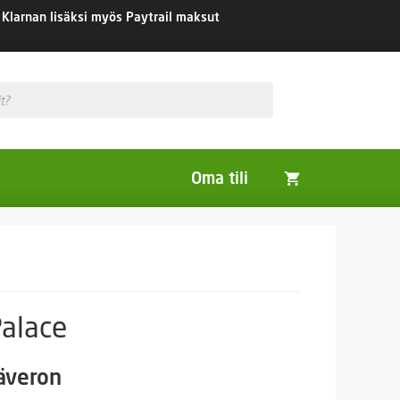
Klarnan lisäksi myös Paytrail maksut
Oma tili
Huonekasvit
Nurmikon siemenet
Viherlannoitus- ja maisemointikasvit
Palace
säveron