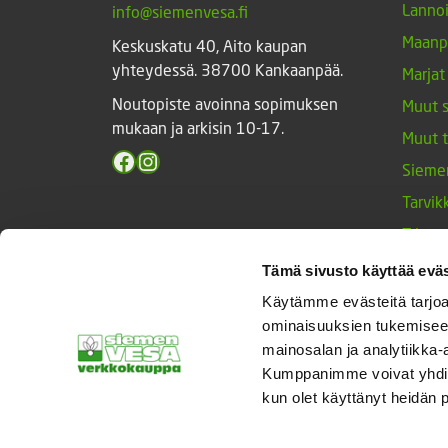
Lannoi
info@siemenvesa.fi
Maanp
Keskuskatu 40, Aito kaupan
yhteydessä. 38700 Kankaanpää.
Marjat
Noutopiste avoinna sopimuksen
Muut 
mukaan ja arkisin 10-17.
Muut 
Facebook
Instagram
Sieme
Tarvik
Triump
Vihan
Tämä sivusto käyttää eväs
Yrtit 
Käytämme evästeitä tarjoa
ominaisuuksien tukemisee
mainosalan ja analytiikka-
Kumppanimme voivat yhdistää 
© Siemenvesa
kun olet käyttänyt heidän 