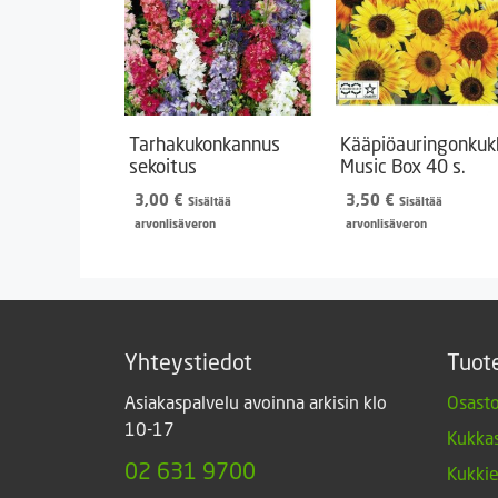
Tarhakukonkannus
Kääpiöauringonkuk
sekoitus
Music Box 40 s.
3,00
€
3,50
€
Sisältää
Sisältää
arvonlisäveron
arvonlisäveron
Yhteystiedot
Tuot
Asiakaspalvelu avoinna arkisin klo
Osasto
10-17
Kukkas
02 631 9700
Kukki