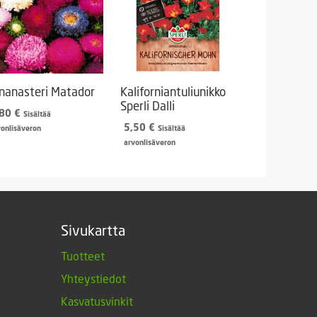
inanasteri Matador
Kaliforniantuliunikko
Sperli Dalli
,80
€
Sisältää
5,50
€
vonlisäveron
Sisältää
arvonlisäveron
Sivukartta
Tuotteet
Yhteystiedot
Kasvatusvinkit