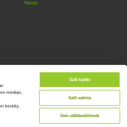
Meistä
Salli kaikki
an
sen median,
Salli valinta
on kerätty,
®
Designed and Released by Rock My Business
Vain välttämättömät