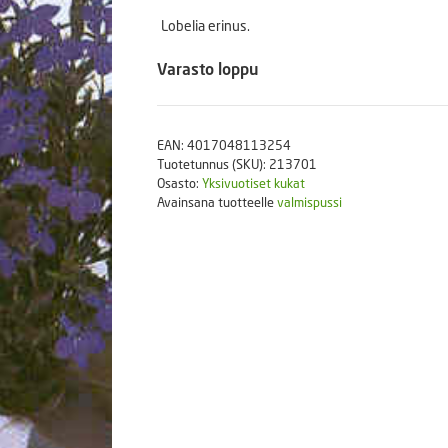
Puutarhatyökalut
Lobelia erinus.
Askartelutarvikkeet
Varasto loppu
EAN:
4017048113254
Tuotetunnus (SKU):
213701
Osasto:
Yksivuotiset kukat
Avainsana tuotteelle
valmispussi