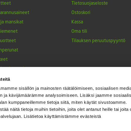
tteet
Tietosuojaseloste
arannusaineet
Ostoskori
 ja mansikat
Kassa
siemenet
Oma tili
tuotteet
Tilauksen peruutuspyyntö
nperunat
keet
h-tulppaanit
nesten siemenet
teitä
ja maustekasvit
mamme sisällön ja mainosten räätälöimiseen, sosiaalisen medi
n ja kävijämäärämme analysoimiseen. Lisäksi jaamme sosiaali
alan kumppaneillemme tietoja siitä, miten käytät sivustoamme.
näitä tietoja muihin tietoihin, joita olet antanut heille tai joita 
palvelujaan. Lisätietoa käyttämistämme evästeistä