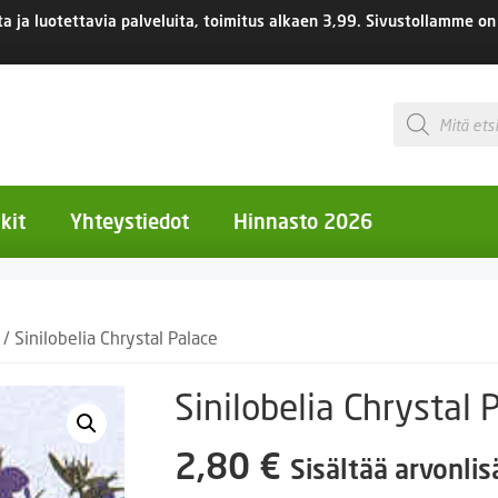
 ja luotettavia palveluita, toimitus
alkaen 3,99.
Sivustollamme on 
Products
search
kit
Yhteystiedot
Hinnasto 2026
otiset kukat
/ Sinilobelia Chrystal Palace
otiset kukat
uotiset kukat
Sinilobelia Chrystal 
eokset
2,80
€
Sisältää arvonli
Ruukut