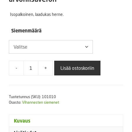
-
Isopalkoinen, laadukas herne.
11,20 €
Siemenmäärä
-
+
Lisää ostoskoriin
Silpoydinherne
Utrillo
määrä
Tuotetunnus (SKU):
101010
Osasto:
Vihannesten siemenet
Kuvaus