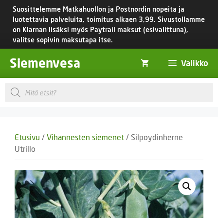
Siirry
Suosittelemme Matkahuollon ja Postnordin nopeita ja
sisältöön
luotettavia palveluita, toimitus
alkaen 3,99.
Sivustollamme
on Klarnan lisäksi myös Paytrail maksut (esivalittuna),
valitse sopivin maksutapa itse.
Siemenvesa
Valikko
Products
search
Etusivu
/
Vihannesten siemenet
/ Silpoydinherne
Utrillo