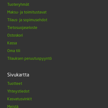
Tuoteryhmät
Maksu- ja toimitustavat
Tilaus- ja sopimusehdot
Tietosuojaseloste
Ostoskori
Kassa
Oma tili
Tilauksen peruutuspyyntö
Sivukartta
Tuotteet
Yhteystiedot
Kasvatusvinkit
Meistä