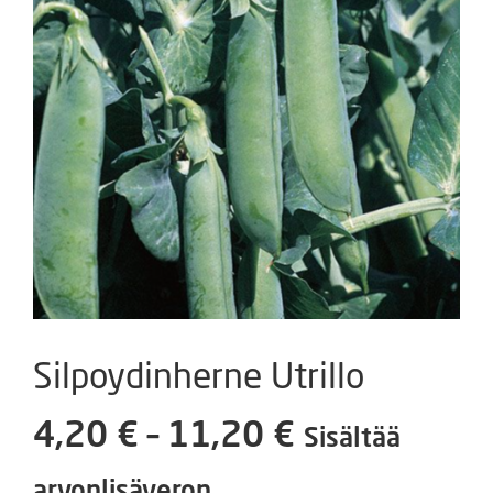
Silpoydinherne Utrillo
Hintaluokka
4,20
€
–
11,20
€
Sisältää
4,20 €
arvonlisäveron