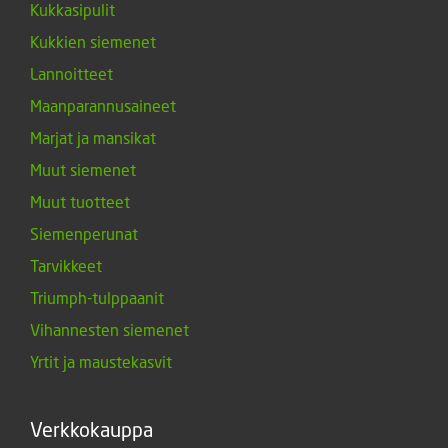
Kukkasipulit
Kukkien siemenet
Lannoitteet
Maanparannusaineet
Marjat ja mansikat
Muut siemenet
Muut tuotteet
Siemenperunat
Tarvikkeet
Triumph-tulppaanit
Vihannesten siemenet
Yrtit ja maustekasvit
Verkkokauppa