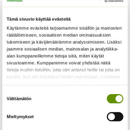
Lehtisalaatti Lollo
Yrttiselleri, eri
Rossa
pakkauskokoja
Tämä sivusto käyttää evästeitä
saatavilla
4,50
€
Käytämme evästeitä tarjoamamme sisällön ja mainosten
Sisältää arvonlisäveron
Hintaluokka:
2,50
€
–
25,00
€
Sisältää
räätälöimiseen, sosiaalisen median ominaisuuksien
2,50 €
arvonlisäveron
tukemiseen ja kävijämäärämme analysoimiseen. Lisäksi
-
jaamme sosiaalisen median, mainosalan ja analytiikka-
25,00 €
alan kumppaneillemme tietoja siitä, miten käytät
sivustoamme. Kumppanimme voivat yhdistää näitä
tietoja muihin tietoihin, joita olet antanut heille tai joita on
kerätty, kun olet käyttänyt heidän palvelujaan. Lisätietoa
käyttämistämme evästeistä
Suostumuksen
Välttämätön
valinta
Spagettikurpitsa
Paprika Californian
(irtosiemen)
Wonder
Mieltymykset
2,60
€
Sisältää arvonlisäveron
ALE!