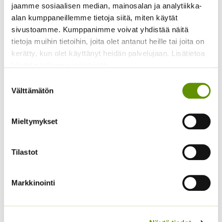
jaamme sosiaalisen median, mainosalan ja analytiikka-
alan kumppaneillemme tietoja siitä, miten käytät
sivustoamme. Kumppanimme voivat yhdistää näitä
tietoja muihin tietoihin, joita olet antanut heille tai joita on
kerätty, kun olet käyttänyt heidän palvelujaan. Lisätietoa
käyttämistämme evästeistä
Suostumuksen
Välttämätön
valinta
Kaliforniantuliunikko
Kääpiöauringonkukka
Sperli Dalli
Pacino Gold
Mieltymykset
5,50
€
3,60
€
Sisältää arvonlisäveron
Sisältää arvonlisäveron
Tilastot
Markkinointi