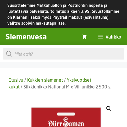
Siirry
Suosittelemme Matkahuollon ja Postnordin nopeita ja
sisältöön
luotettavia palveluita, toimitus
alkaen 3,99.
Sivustollamme
on Klarnan lisäksi myös Paytrail maksut (esivalittuna),
valitse sopivin maksutapa itse.
Siemenvesa
Valikko
Products
search
Etusivu
/
Kukkien siemenet
/
Yksivuotiset
kukat
/ Silkkiunikko National Mix Villiunikko 2500 s.