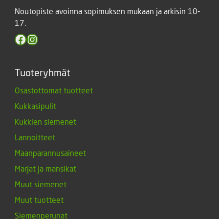
Noutopiste avoinna sopimuksen mukaan ja arkisin 10-
17.
Facebook
Instagram
Tuoteryhmät
Osastottomat tuotteet
Kukkasipulit
Kukkien siemenet
Lannoitteet
Maanparannusaineet
Marjat ja mansikat
Muut siemenet
Muut tuotteet
Siemenperunat