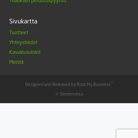
Tilauksen peruutuspyyntö
Sivukartta
Tuotteet
Yhteystiedot
Kasvatusvinkit
Meistä
®
Designed and Released by Rock My Business
© Siemenvesa