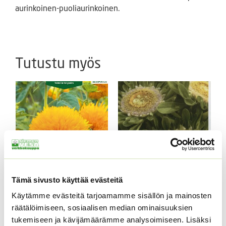
aurinkoinen-puoliaurinkoinen.
Tutustu myös
Tämä sivusto käyttää evästeitä
Kääpiöauringonkukka
Kiinanasteri Hulk (50 s)
Käytämme evästeitä tarjoamamme sisällön ja mainosten
Teddy Bear
4,00
€
Sisältää arvonlisäveron
räätälöimiseen, sosiaalisen median ominaisuuksien
2,95
€
Sisältää arvonlisäveron
tukemiseen ja kävijämäärämme analysoimiseen. Lisäksi