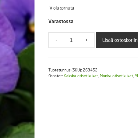
Puutarhatyökalut
Viola cornuta
Askartelutarvikkeet
Varastossa
-
+
Lisää ostoskoriin
Sarviorvokki
Sorbet
Blue
Blotch
Tuotetunnus (SKU):
263452
XP
Osastot:
Kaksivuotiset kukat
,
Monivuotiset kukat
,
Y
250
s.
määrä