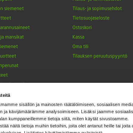
en siemenet
Tilaus- ja sopimusehdot
tteet
Tietosuojaseloste
arannusaineet
Ostoskori
 ja mansikat
Kassa
siemenet
Oma tili
tuotteet
Tilauksen peruutuspyyntö
nperunat
keet
h-tulppaanit
nesten siemenet
teitä
ja maustekasvit
mamme sisällön ja mainosten räätälöimiseen, sosiaalisen medi
n ja kävijämäärämme analysoimiseen. Lisäksi jaamme sosiaali
alan kumppaneillemme tietoja siitä, miten käytät sivustoamme.
näitä tietoja muihin tietoihin, joita olet antanut heille tai joita 
palvelujaan. Lisätietoa käyttämistämme evästeistä