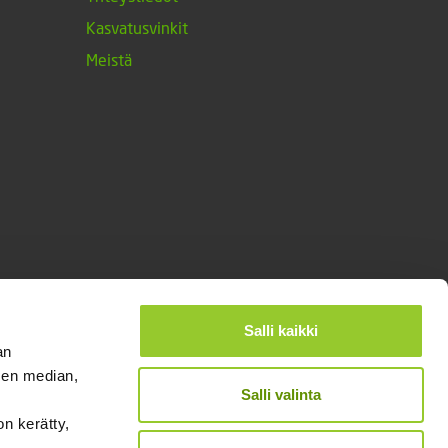
Kasvatusvinkit
Meistä
Salli kaikki
an
sen median,
Salli valinta
on kerätty,
®
Designed and Released by Rock My Business