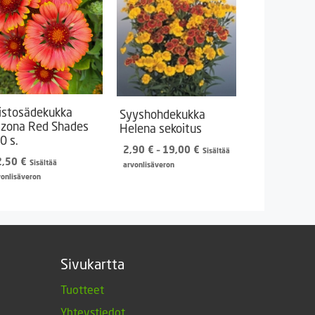
istosädekukka
Syyshohdekukka
izona Red Shades
Helena sekoitus
0 s.
Hintaluokka:
2,90
€
–
19,00
€
Sisältää
2,50
€
2,90 €
Sisältää
arvonlisäveron
-
vonlisäveron
19,00 €
Sivukartta
Tuotteet
Yhteystiedot