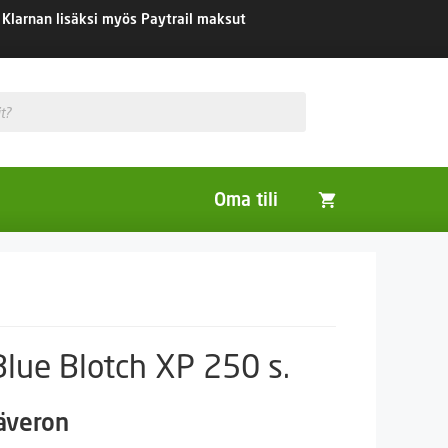
Klarnan lisäksi myös Paytrail maksut
Oma tili
Huonekasvit
Nurmikon siemenet
Viherlannoitus- ja maisemointikasvit
Blue Blotch XP 250 s.
säveron