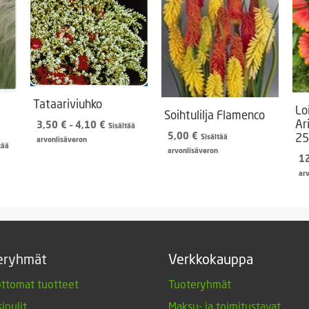
Tataariviuhko
Lo
Soihtulilja Flamenco
Ar
Hintaluokka:
3,50
€
–
4,10
€
Sisältää
5,00
€
25
3,50 €
Sisältää
arvonlisäveron
aluokka:
tää
-
arvonlisäveron
 €
1
4,10 €
ar
0 €
eryhmät
Verkkokauppa
ttomat tuotteet
Tuoteryhmät
ipulit
Maksu- ja toimitustavat