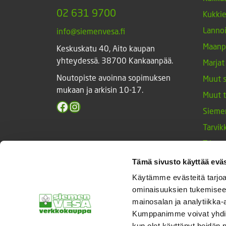
02 631 9700
Kukki
Lannoi
info@siemenvesa.fi
Maanp
Keskuskatu 40, Aito kaupan
yhteydessä. 38700 Kankaanpää.
Marjat
Noutopiste avoinna sopimuksen
Muut 
mukaan ja arkisin 10-17.
Muut 
Facebook
Instagram
Sieme
Tarvik
Triump
Vihan
Tämä sivusto käyttää eväs
Yrtit 
Käytämme evästeitä tarjoa
ominaisuuksien tukemisee
mainosalan ja analytiikka-
Kumppanimme voivat yhdistää 
© Siemenvesa
kun olet käyttänyt heidän 