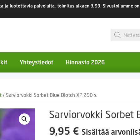
 ja luotettavia palveluita, toimitus
alkaen 3,99.
Sivustollamme on 
Products
search
kit
Yhteystiedot
Hinnasto 2026
otiset kukat
t
/ Sarviorvokki Sorbet Blue Blotch XP 250 s.
otiset kukat
uotiset kukat
Sarviorvokki Sorbet 
eokset
9,95
€
Sisältää arvonli
Ruukut