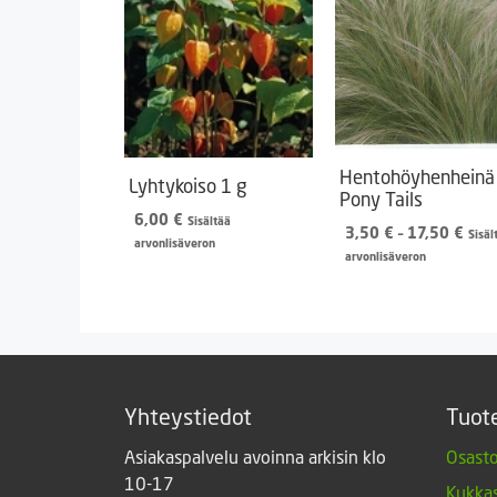
Hentohöyhenheinä
Lyhtykoiso 1 g
Pony Tails
6,00
€
Sisältää
Hint
3,50
€
–
17,50
€
Sisäl
arvonlisäveron
3,50
arvonlisäveron
-
17,5
Yhteystiedot
Tuot
Asiakaspalvelu avoinna arkisin klo
Osasto
10-17
Kukkas