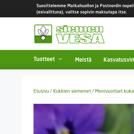
Siirry
Suosittelemme Matkahuollon ja Postnordin nopeita
sisältöön
(esivalittuna), valitse sopivin maksutapa itse.
Tuotteet
Meistä
Kasvatusvin
BIO-luomusiemenet
Yksivu
Etusivu
/
Kukkien siemenet
/
Monivuotiset kuka
Tomaatit
Monivu
Salaatit
Kaksiv
Istukassipulit
Kukkas