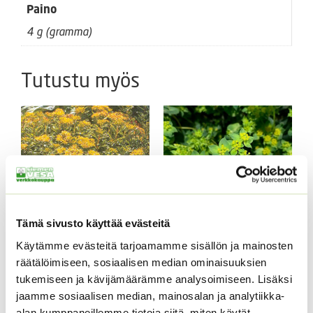
Paino
4 g (gramma)
Tutustu myös
Tämä sivusto käyttää evästeitä
Käytämme evästeitä tarjoamamme sisällön ja mainosten
Amurinmaksaruoho
Pyöröjänönputki Green
räätälöimiseen, sosiaalisen median ominaisuuksien
Sedum selskianum
Gold
Spirit
tukemiseen ja kävijämäärämme analysoimiseen. Lisäksi
Hintaluokka:
1,65
€
–
4,65
€
Sisältää
jaamme sosiaalisen median, mainosalan ja analytiikka-
Hintaluokka:
1,65 €
4,40
€
–
22,50
€
Sisältää
arvonlisäveron
alan kumppaneillemme tietoja siitä, miten käytät