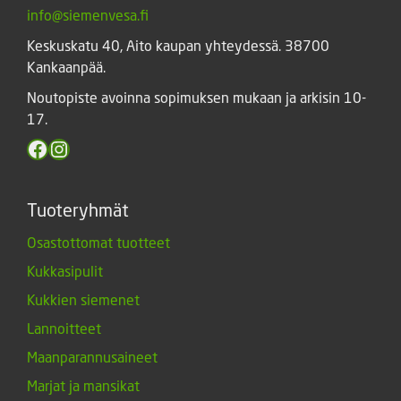
info@siemenvesa.fi
Keskuskatu 40, Aito kaupan yhteydessä. 38700
Kankaanpää.
Noutopiste avoinna sopimuksen mukaan ja arkisin 10-
17.
Facebook
Instagram
Tuoteryhmät
Osastottomat tuotteet
Kukkasipulit
Kukkien siemenet
Lannoitteet
Maanparannusaineet
Marjat ja mansikat