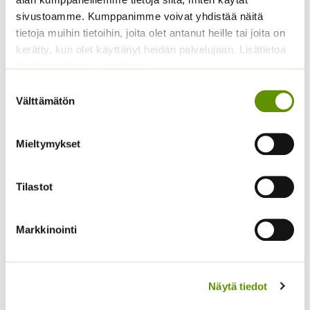
4,40 €
-
arvonlisäveron
-
4,65 €
sivustoamme. Kumppanimme voivat yhdistää näitä
22,50 €
tietoja muihin tietoihin, joita olet antanut heille tai joita on
kerätty, kun olet käyttänyt heidän palvelujaan. Lisätietoa
käyttämistämme evästeistä
Suostumuksen
Välttämätön
valinta
Mieltymykset
Tuntokasvi / Mimosa
Tilastot
Hintaluokka:
2,90
€
–
6,50
€
Sisältää
2,90 €
arvonlisäveron
Iäisyydenkukka
-
6,50 €
Markkinointi
2,80
€
Sisältää arvonlisäveron
Näytä tiedot