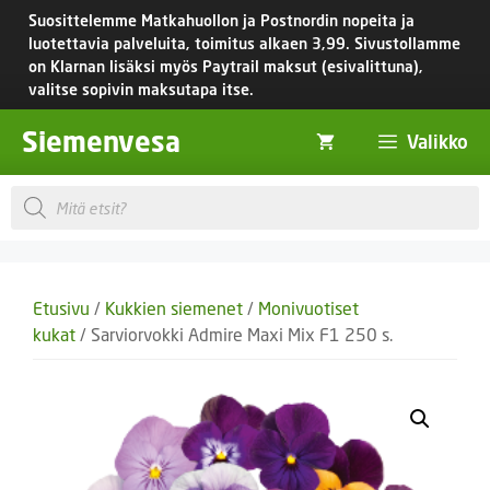
Siirry
Suosittelemme Matkahuollon ja Postnordin nopeita ja
sisältöön
luotettavia palveluita, toimitus
alkaen 3,99.
Sivustollamme
on Klarnan lisäksi myös Paytrail maksut (esivalittuna),
valitse sopivin maksutapa itse.
Siemenvesa
Valikko
Products
search
Etusivu
/
Kukkien siemenet
/
Monivuotiset
kukat
/ Sarviorvokki Admire Maxi Mix F1 250 s.