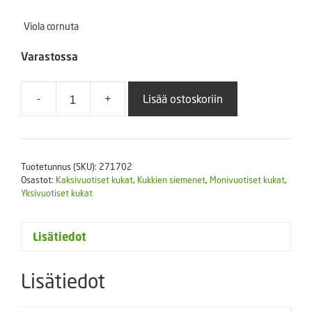
Viola cornuta
Varastossa
-
+
Lisää ostoskoriin
Sarviorvokki
Admire
Maxi
Mix
Tuotetunnus (SKU):
271702
F1
Osastot:
Kaksivuotiset kukat
,
Kukkien siemenet
,
Monivuotiset kukat
,
250
Yksivuotiset kukat
s.
määrä
Lisätiedot
Lisätiedot