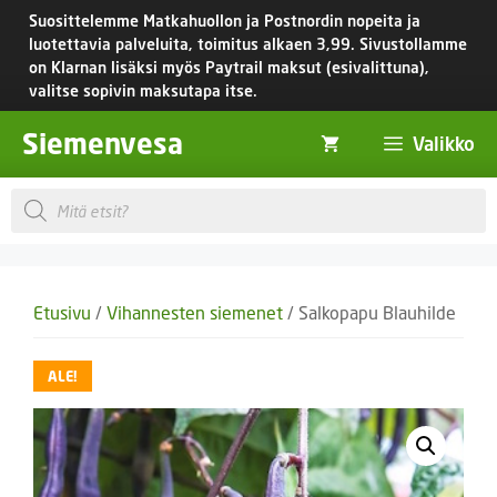
Siirry
Suosittelemme Matkahuollon ja Postnordin nopeita ja
sisältöön
luotettavia palveluita, toimitus
alkaen 3,99.
Sivustollamme
on Klarnan lisäksi myös Paytrail maksut (esivalittuna),
valitse sopivin maksutapa itse.
Siemenvesa
Valikko
Products
search
Etusivu
/
Vihannesten siemenet
/ Salkopapu Blauhilde
ALE!