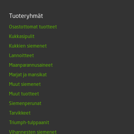
Tuoteryhmät
Osastottomat tuotteet
Kukkasipulit
Kukkien siemenet
Lannoitteet
Maanparannusaineet
Marjat ja mansikat
Muut siemenet
Muut tuotteet
Siemenperunat
Tarvikkeet
Triumph-tulppaanit
Vihannesten siemenet