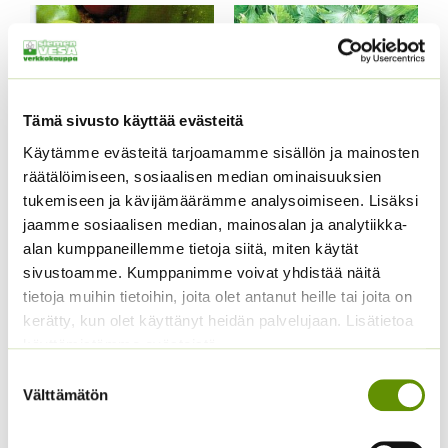
Tämä sivusto käyttää evästeitä
Käytämme evästeitä tarjoamamme sisällön ja mainosten
räätälöimiseen, sosiaalisen median ominaisuuksien
tukemiseen ja kävijämäärämme analysoimiseen. Lisäksi
Paprika Californian
Yrttiselleri, eri
jaamme sosiaalisen median, mainosalan ja analytiikka-
Wonder
pakkauskokoja
alan kumppaneillemme tietoja siitä, miten käytät
saatavilla
2,60
€
Sisältää arvonlisäveron
sivustoamme. Kumppanimme voivat yhdistää näitä
Hintaluokka:
2,50
€
–
25,00
€
Sisältää
tietoja muihin tietoihin, joita olet antanut heille tai joita on
2,50 €
arvonlisäveron
kerätty, kun olet käyttänyt heidän palvelujaan. Lisätietoa
-
25,00 €
käyttämistämme evästeistä
Suostumuksen
Välttämätön
valinta