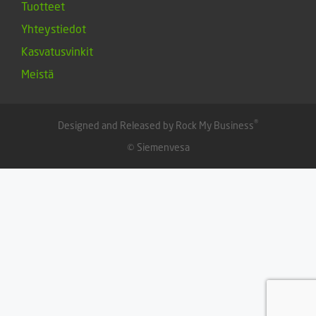
Tuotteet
Yhteystiedot
Kasvatusvinkit
Meistä
®
Designed and Released by Rock My Business
© Siemenvesa