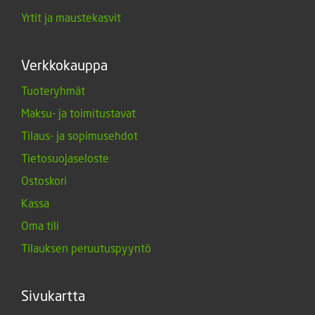
Yrtit ja maustekasvit
Verkkokauppa
Tuoteryhmät
Maksu- ja toimitustavat
Tilaus- ja sopimusehdot
Tietosuojaseloste
Ostoskori
Kassa
Oma tili
Tilauksen peruutuspyyntö
Sivukartta