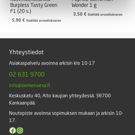
Burpless Tasty Green
Wonder 1 g
F1 (20 s.)
3,50
€
Sisältää arvonlisäveron
5,90
€
Sisältää arvonlisäveron
Yhteystiedot
Asiakaspalvelu avoinna arkisin klo 10-17
02 631 9700
info@siemenvesa.fi
Keskuskatu 40, Aito kaupan yhteydessä. 38700
Kankaanpää.
Noutopiste avoinna sopimuksen mukaan ja arkisin 10-
17.
Facebook
Instagram