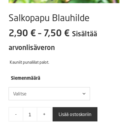
Salkopapu Blauhilde
Hintaluokka:
2,90
€
–
7,50
€
Sisältää
2,90 €
arvonlisäveron
-
Kauniit punaliilat palot.
7,50 €
Siemenmäärä
-
+
Lisää ostoskoriin
Salkopapu
Blauhilde