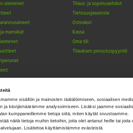
en siemenet
Tilaus- ja sopimusehdot
tteet
Tietosuojaseloste
arannusaineet
Ostoskori
 ja mansikat
Kassa
siemenet
Oma tili
tuotteet
Tilauksen peruutuspyyntö
nperunat
keet
h-tulppaanit
nesten siemenet
teitä
ja maustekasvit
mamme sisällön ja mainosten räätälöimiseen, sosiaalisen medi
n ja kävijämäärämme analysoimiseen. Lisäksi jaamme sosiaali
alan kumppaneillemme tietoja siitä, miten käytät sivustoamme.
näitä tietoja muihin tietoihin, joita olet antanut heille tai joita 
palvelujaan. Lisätietoa käyttämistämme evästeistä