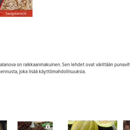
nova on raikkaanmakuinen. Sen lehdet ovat väriltään punavihre
mennusta, joka lisää käyttömahdollisuuksia.