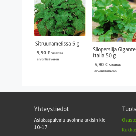
Sitruunamelissa 5 g
Silopersilja Gigante
5,50
€
Sisältää
Italia 50 g
arvonlisäveron
5,90
€
Sisältää
arvonlisäveron
Yhteystiedot
Tuot
Asiakaspalvelu avoinna arkisin klo
Osasto
10-17
Kukkas