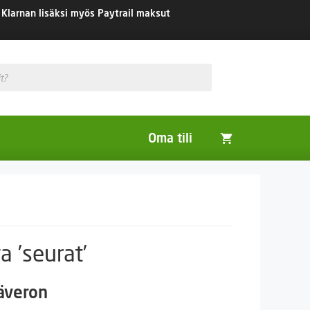
Klarnan lisäksi myös Paytrail maksut
Oma tili
Huonekasvit
Nurmikon siemenet
Viherlannoitus- ja maisemointikasvit
a ’seurat’
säveron