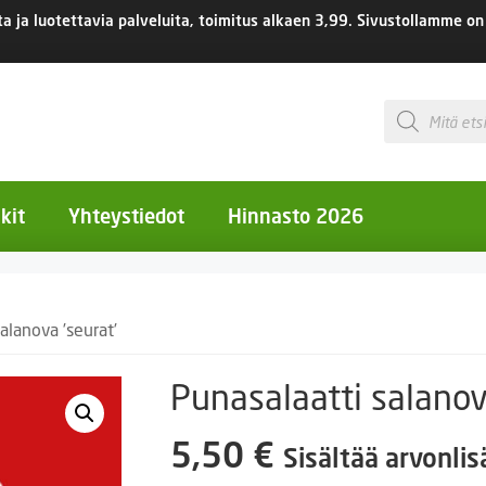
 ja luotettavia palveluita, toimitus
alkaen 3,99.
Sivustollamme on 
Products
search
kit
Yhteystiedot
Hinnasto 2026
otiset kukat
alanova ’seurat’
otiset kukat
uotiset kukat
Punasalaatti salanov
eokset
5,50
€
Sisältää arvonli
Ruukut