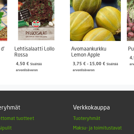
 d’
Lehtisalaatti Lollo
Avomaankurkku
Pu
Rossa
Lemon Apple
4
Hintaluokka:
4,50
€
3,75
€
–
15,00
€
Sisältää
Sisältää
ar
3,75 €
arvonlisäveron
arvonlisäveron
-
15,00 €
eryhmät
Verkkokauppa
ttomat tuotteet
Tuoteryhmät
ipulit
Maksu- ja toimitustavat