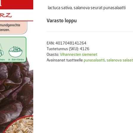
Puutarhatyökalut
lactuca sativa, salanova seurat punasalaatti
Askartelutarvikkeet
Varasto loppu
EAN:
4017048141264
Tuotetunnus (SKU):
4126
Osasto:
Vihannesten siemenet
Avainsanat tuotteelle
punasalaatti
,
salanova salaat