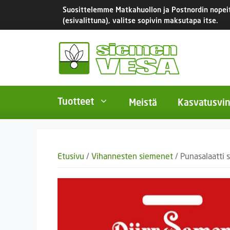
Siirry
Suosittelemme Matkahuollon ja Postnordin nopeita
sisältöön
(esivalittuna), valitse sopivin maksutapa itse.
Tuotteet
Meistä
Kasvatusvin
BIO-luomusiemenet
Yksivu
Etusivu
/
Vihannesten siemenet
/ Punasalaatti s
Tomaatit
Monivu
Salaatit
Kaksiv
Istukassipulit
Kukkas