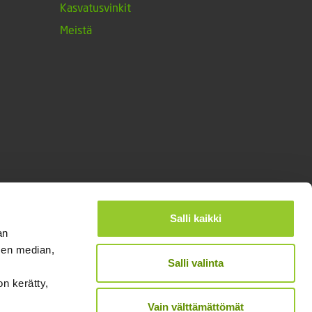
Kasvatusvinkit
Meistä
Salli kaikki
an
sen median,
Salli valinta
on kerätty,
®
Designed and Released by Rock My Business
Vain välttämättömät