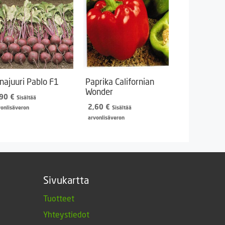
najuuri Pablo F1
Paprika Californian
Wonder
,90
€
Sisältää
2,60
€
vonlisäveron
Sisältää
arvonlisäveron
Sivukartta
Tuotteet
Yhteystiedot