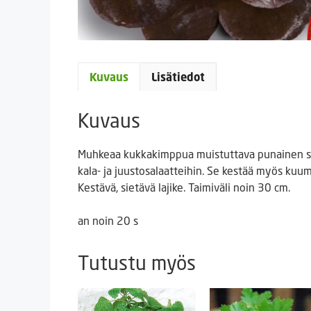
Kuvaus
Lisätiedot
Kuvaus
Muhkeaa kukkakimppua muistuttava punainen sala
kala- ja juusto­salaatteihin. Se kestää myös kuu
Kestävä, sietävä lajike. Taimiväli noin 30 cm.
an noin 20 s
Tutustu myös