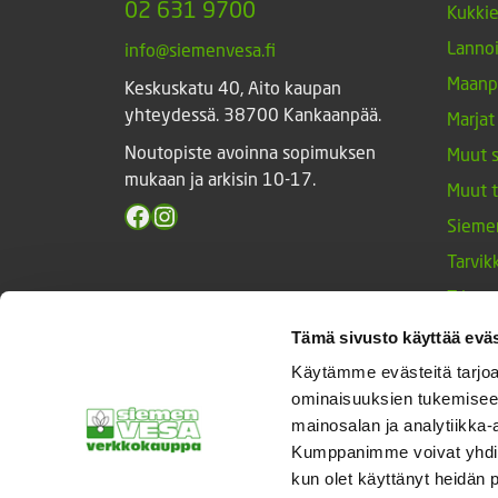
02 631 9700
Kukki
Lannoi
info@siemenvesa.fi
Maanp
Keskuskatu 40, Aito kaupan
yhteydessä. 38700 Kankaanpää.
Marjat
Noutopiste avoinna sopimuksen
Muut 
mukaan ja arkisin 10-17.
Muut 
Facebook
Instagram
Sieme
Tarvik
Triump
Vihan
Tämä sivusto käyttää eväs
Yrtit 
Käytämme evästeitä tarjoa
ominaisuuksien tukemisee
mainosalan ja analytiikka-
Kumppanimme voivat yhdistää 
© Siemenvesa
kun olet käyttänyt heidän 