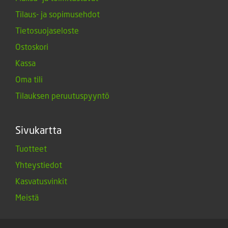
Tilaus- ja sopimusehdot
Tietosuojaseloste
Ostoskori
Kassa
Oma tili
Tilauksen peruutuspyyntö
Sivukartta
Tuotteet
Yhteystiedot
Kasvatusvinkit
Meistä