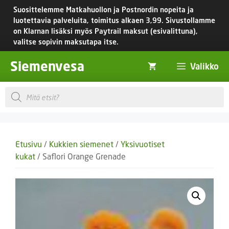
Siirry
Suosittelemme Matkahuollon ja Postnordin nopeita ja
sisältöön
luotettavia palveluita, toimitus
alkaen 3,99.
Sivustollamme
on Klarnan lisäksi myös Paytrail maksut (esivalittuna),
valitse sopivin maksutapa itse.
Siemenvesa
Valikko
Products
search
Etusivu
/
Kukkien siemenet
/
Yksivuotiset
kukat
/ Saflori Orange Grenade