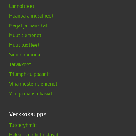
Lannoitteet
Maanparannusaineet
Marjat ja mansikat
Muut siemenet
Muut tuotteet
Siemenperunat
Tarvikkeet
Triumph-tulppaanit
Vihannesten siemenet
Yrtit ja maustekasvit
Verkkokauppa
Tuoteryhmät
Maksu- ja toimitustavat