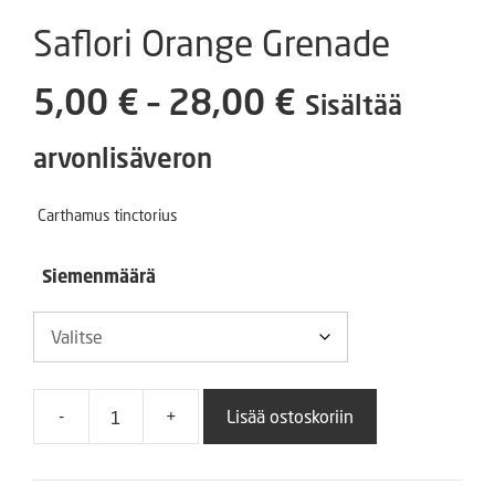
Saflori Orange Grenade
Hintaluokka
5,00
€
–
28,00
€
Sisältää
5,00 €
arvonlisäveron
-
Carthamus tinctorius
28,00 €
Siemenmäärä
-
+
Lisää ostoskoriin
Saflori
Orange
Grenade