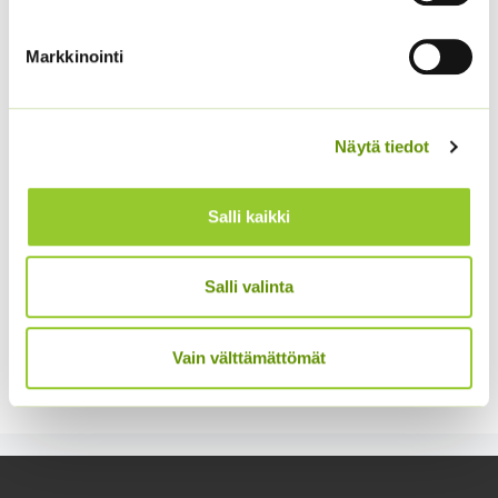
Kääpiöauringonkukka
Hämähäkkikukka
Music Box 40 s.
sekoitus
Markkinointi
3,50
€
2,70
€
Sisältää arvonlisäveron
Sisältää arvonlisäveron
Näytä tiedot
Salli kaikki
Salli valinta
Kiinanasteri Hulk (50 s)
Kääpiöauringonkukka
Pacino Mix
Vain välttämättömät
4,00
€
Sisältää arvonlisäveron
3,60
€
Sisältää arvonlisäveron