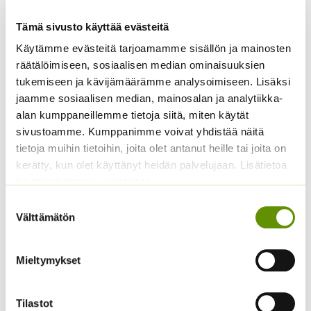
Tämä sivusto käyttää evästeitä
Käytämme evästeitä tarjoamamme sisällön ja mainosten
räätälöimiseen, sosiaalisen median ominaisuuksien
tukemiseen ja kävijämäärämme analysoimiseen. Lisäksi
jaamme sosiaalisen median, mainosalan ja analytiikka-
alan kumppaneillemme tietoja siitä, miten käytät
Kääpiöauringonkukka
Kiinanasteri Fan
Teddy Bear
sekoitus (noin 100 s.)
sivustoamme. Kumppanimme voivat yhdistää näitä
tietoja muihin tietoihin, joita olet antanut heille tai joita on
2,95
€
3,90
€
Sisältää arvonlisäveron
Sisältää arvonlisäveron
kerätty, kun olet käyttänyt heidän palvelujaan. Lisätietoa
käyttämistämme evästeistä
Suostumuksen
Välttämätön
valinta
Mieltymykset
Tilastot