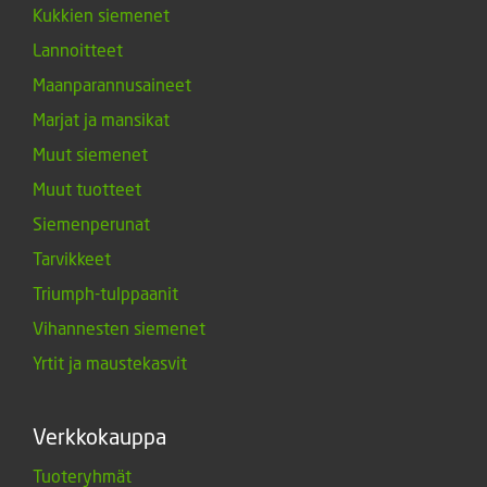
Kukkien siemenet
Lannoitteet
Maanparannusaineet
Marjat ja mansikat
Muut siemenet
Muut tuotteet
Siemenperunat
Tarvikkeet
Triumph-tulppaanit
Vihannesten siemenet
Yrtit ja maustekasvit
Verkkokauppa
Tuoteryhmät