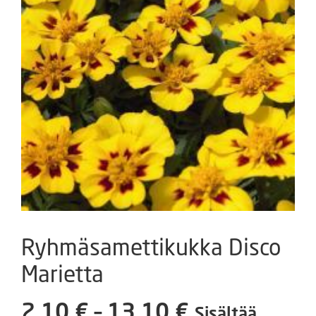
Ryhmäsamettikukka Disco
Marietta
Hintaluokka
2,10
€
–
13,10
€
Sisältää