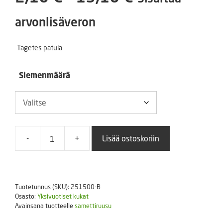
2,10 €
arvonlisäveron
-
Tagetes patula
13,10 €
Siemenmäärä
-
+
Lisää ostoskoriin
Ryhmäsamettikukka
Disco
Marietta
määrä
Tuotetunnus (SKU):
251500-B
Osasto:
Yksivuotiset kukat
Avainsana tuotteelle
samettiruusu