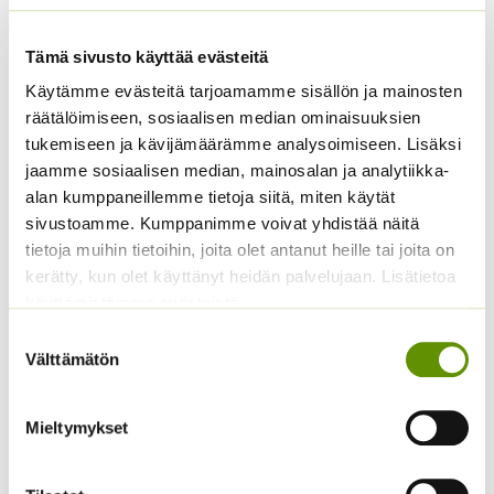
Tämä sivusto käyttää evästeitä
Käytämme evästeitä tarjoamamme sisällön ja mainosten
räätälöimiseen, sosiaalisen median ominaisuuksien
tukemiseen ja kävijämäärämme analysoimiseen. Lisäksi
Hämähäkkikukka
Kiinanasteri Matador
sekoitus
jaamme sosiaalisen median, mainosalan ja analytiikka-
3,80
€
Sisältää arvonlisäveron
alan kumppaneillemme tietoja siitä, miten käytät
2,70
€
Sisältää arvonlisäveron
sivustoamme. Kumppanimme voivat yhdistää näitä
tietoja muihin tietoihin, joita olet antanut heille tai joita on
kerätty, kun olet käyttänyt heidän palvelujaan. Lisätietoa
käyttämistämme evästeistä
Suostumuksen
Välttämätön
valinta
Mieltymykset
Tuoksuherne Little
Kääpiöauringonkukka
Sweetheart (an)
Music Box 40 s.