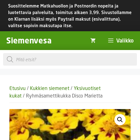
Siirry
Suosittelemme Matkahuollon ja Postnordin nopeita ja
sisältöön
luotettavia palveluita, toimitus
alkaen 3,99.
Sivustollamme
on Klarnan lisäksi myös Paytrail maksut (esivalittuna),
valitse sopivin maksutapa itse.
Siemenvesa
Valikko
Products
search
Etusivu
/
Kukkien siemenet
/
Yksivuotiset
kukat
/ Ryhmäsamettikukka Disco Marietta