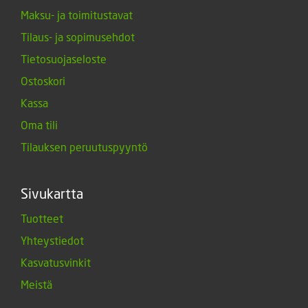
Maksu- ja toimitustavat
Tilaus- ja sopimusehdot
Tietosuojaseloste
Ostoskori
Kassa
Oma tili
Tilauksen peruutuspyyntö
Sivukartta
Tuotteet
Yhteystiedot
Kasvatusvinkit
Meistä