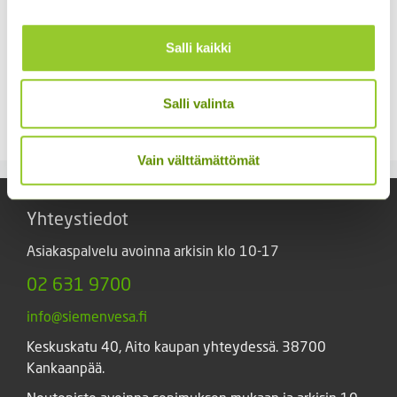
Salli kaikki
Kaliforniantuliunikko
Jänönhäntä ’Bunny
Sperli Dalli
Tails’
Salli valinta
5,50
€
5,00
€
Sisältää arvonlisäveron
Sisältää arvonlisäveron
Vain välttämättömät
Yhteystiedot
Asiakaspalvelu avoinna arkisin klo 10-17
02 631 9700
info@siemenvesa.fi
Keskuskatu 40, Aito kaupan yhteydessä. 38700
Kankaanpää.