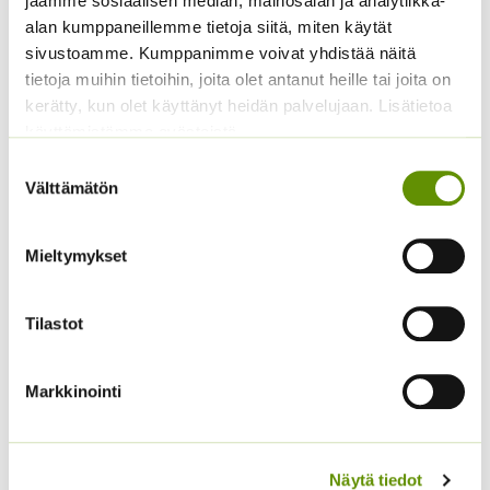
jaamme sosiaalisen median, mainosalan ja analytiikka-
3,60
€
Sisältää arvonlisäveron
alan kumppaneillemme tietoja siitä, miten käytät
sivustoamme. Kumppanimme voivat yhdistää näitä
tietoja muihin tietoihin, joita olet antanut heille tai joita on
kerätty, kun olet käyttänyt heidän palvelujaan. Lisätietoa
käyttämistämme evästeistä
Suostumuksen
Välttämätön
valinta
Mieltymykset
Tuoksuherne Little
Kääpiöauringonkukka
Sweetheart (an)
Teddy Bear
Tilastot
2,80
€
2,95
€
Sisältää arvonlisäveron
Sisältää arvonlisäveron
Markkinointi
Näytä tiedot