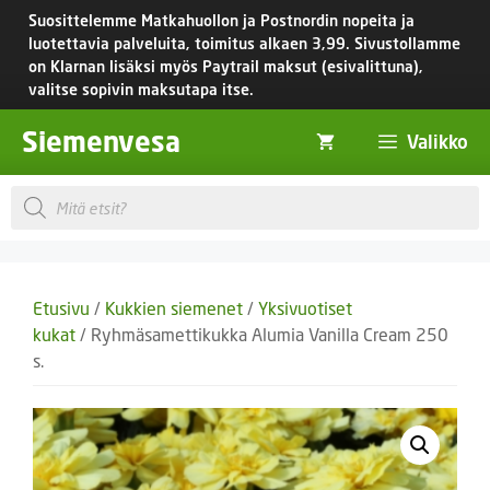
Siirry
Suosittelemme Matkahuollon ja Postnordin nopeita ja
sisältöön
luotettavia palveluita, toimitus
alkaen 3,99.
Sivustollamme
on Klarnan lisäksi myös Paytrail maksut (esivalittuna),
valitse sopivin maksutapa itse.
Siemenvesa
Valikko
Products
search
Etusivu
/
Kukkien siemenet
/
Yksivuotiset
kukat
/ Ryhmäsamettikukka Alumia Vanilla Cream 250
s.