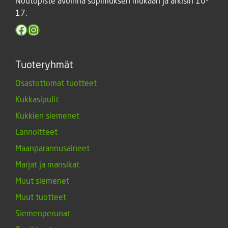
Noutopiste avoinna sopimuksen mukaan ja arkisin 10-
17.
Facebook
Instagram
Tuoteryhmät
Osastottomat tuotteet
Kukkasipulit
Kukkien siemenet
Lannoitteet
Maanparannusaineet
Marjat ja mansikat
Muut siemenet
Muut tuotteet
Siemenperunat