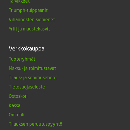
Tarvikkeet
Triumph-tulppaanit
Vihannesten siemenet
Yrtit ja maustekasvit
Verkkokauppa
Tuoteryhmät
Maksu- ja toimitustavat
Tilaus- ja sopimusehdot
Tietosuojaseloste
Ostoskori
Kassa
Oma tili
Tilauksen peruutuspyyntö