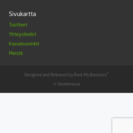
Sivukartta
Tuotteet
Yhteystiedot
Kasvatusvinkit
Meistä
®
Designed and Released by Rock My Business
© Siemenvesa