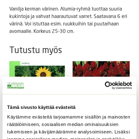
Vanilja kerman värinen. Alumia-ryhmä tuottaa suuria
kukintoja ja vahvat haarautuvat varret. Saatavana 6 eri
värinä. Voi istuttaa esim. ruukkuihin tai puutarhaan
avomaalle. Korkeus 25-30 cm.
Tutustu myös
Tämä sivusto käyttää evästeitä
Käytämme evästeitä tarjoamamme sisällön ja mainosten
Kukontöyhtö New Look
räätälöimiseen, sosiaalisen median ominaisuuksien
40 s.
Kääpiöauringonkukka
Pacino Mix
tukemiseen ja kävijämäärämme analysoimiseen. Lisäksi
3,60
€
Sisältää arvonlisäveron