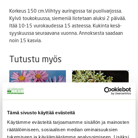
Korkeus 150 cm.Viihtyy auringossa tai puolivarjossa.
Kylvö toukokuussa, siemeniä liotetaan aluksi 2 päivää.
Itää 10-15 vurokaudessa 15 asteessa. Kukinta kesä-
syyskuussa seuraavana vuonna. Annoksesta saadaan
noin 15 kasvia.
Tutustu myös
Tämä sivusto käyttää evästeitä
Käytämme evästeitä tarjoamamme sisällön ja mainosten
räätälöimiseen, sosiaalisen median ominaisuuksien
Tataariviuhko
Alppiasteri Sekoitus
tukemiseen ja kävijämäärämme analysoimiseen. Lisäksi