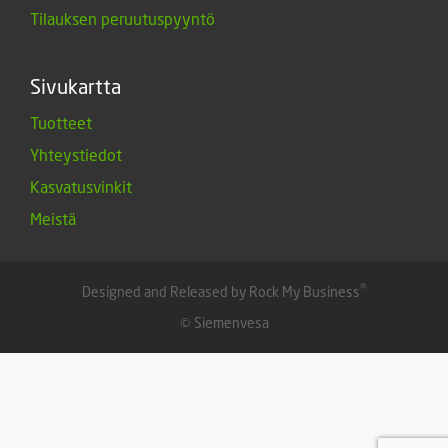
Tilauksen peruutuspyyntö
Sivukartta
Tuotteet
Yhteystiedot
Kasvatusvinkit
Meistä
®
Designed and Released by Rock My Business
© Siemenvesa