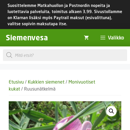
Siirry
Suosittelemme Matkahuollon ja Postnordin nopeita ja
sisältöön
luotettavia palveluita, toimitus
alkaen 3,99.
Sivustollamme
on Klarnan lisäksi myös Paytrail maksut (esivalittuna),
valitse sopivin maksutapa itse.
Siemenvesa
Valikko
Products
search
Etusivu
/
Kukkien siemenet
/
Monivuotiset
kukat
/ Ruusunätkelmä