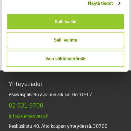
Näytä tiedot
Salli kaikki
Salli valinta
Soihtulilja Flamenco
Lyhtykoiso 1 g
5,00
€
6,00
€
Sisältää arvonlisäveron
Sisältää arvonlisäveron
Vain välttämättömät
Yhteystiedot
Asiakaspalvelu avoinna arkisin klo 10-17
02 631 9700
info@siemenvesa.fi
Keskuskatu 40, Aito kaupan yhteydessä. 38700