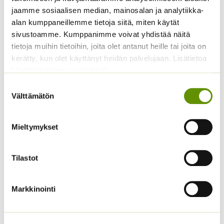
Hintaluokka:
3,50
€
–
4,10
€
Sisältää
Hintaluokka:
3,00
€
–
5,00
€
jaamme sosiaalisen median, mainosalan ja analytiikka-
Sisältää
3,50 €
arvonlisäveron
3,00 €
arvonlisäveron
alan kumppaneillemme tietoja siitä, miten käytät
-
-
4,10 €
sivustoamme. Kumppanimme voivat yhdistää näitä
5,00 €
tietoja muihin tietoihin, joita olet antanut heille tai joita on
kerätty, kun olet käyttänyt heidän palvelujaan. Lisätietoa
käyttämistämme evästeistä
Suostumuksen
Välttämätön
valinta
Mieltymykset
Tataariviuhko 1 g
Kiinanritarinkannus
Summer Colors an. noin
14,50
€
Sisältää
Tilastot
40 s.
arvonlisäveron
5,00
€
Sisältää arvonlisäveron
Markkinointi