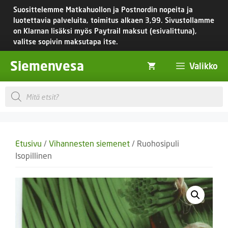
Siirry
Suosittelemme Matkahuollon ja Postnordin nopeita ja
sisältöön
luotettavia palveluita, toimitus
alkaen 3,99.
Sivustollamme
on Klarnan lisäksi myös Paytrail maksut (esivalittuna),
valitse sopivin maksutapa itse.
Siemenvesa
Valikko
Products
search
Etusivu
/
Vihannesten siemenet
/ Ruohosipuli
Isopillinen