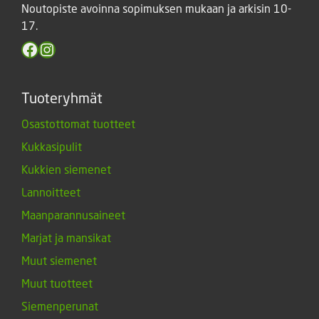
Noutopiste avoinna sopimuksen mukaan ja arkisin 10-
17.
Facebook
Instagram
Tuoteryhmät
Osastottomat tuotteet
Kukkasipulit
Kukkien siemenet
Lannoitteet
Maanparannusaineet
Marjat ja mansikat
Muut siemenet
Muut tuotteet
Siemenperunat