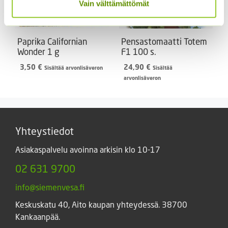
Vain välttämättömät
Paprika Californian
Pensastomaatti Totem
Wonder 1 g
F1 100 s.
3,50
€
24,90
€
Sisältää arvonlisäveron
Sisältää
arvonlisäveron
Yhteystiedot
Asiakaspalvelu avoinna arkisin klo 10-17
02 631 9700
info@siemenvesa.fi
Keskuskatu 40, Aito kaupan yhteydessä. 38700
Kankaanpää.