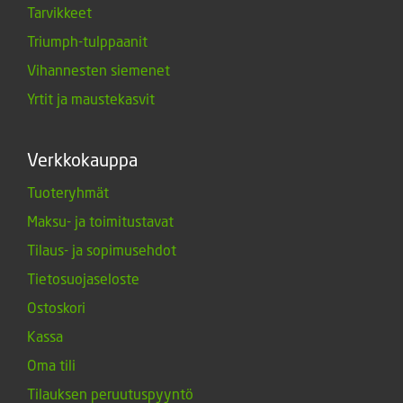
Tarvikkeet
Triumph-tulppaanit
Vihannesten siemenet
Yrtit ja maustekasvit
Verkkokauppa
Tuoteryhmät
Maksu- ja toimitustavat
Tilaus- ja sopimusehdot
Tietosuojaseloste
Ostoskori
Kassa
Oma tili
Tilauksen peruutuspyyntö