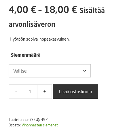
Hintaluokka
4,00
€
–
18,00
€
Sisältää
4,00 €
arvonlisäveron
-
Hyötöön sopiva, nopeakasvuinen.
18,00 €
Siemenmäärä
-
+
Lisää ostoskoriin
Ruohosipuli
Isopillinen
määrä
Tuotetunnus (SKU):
492
Osasto:
Vihannesten siemenet