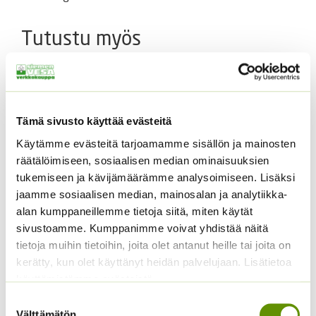
Tutustu myös
Tämä sivusto käyttää evästeitä
Käytämme evästeitä tarjoamamme sisällön ja mainosten
räätälöimiseen, sosiaalisen median ominaisuuksien
tukemiseen ja kävijämäärämme analysoimiseen. Lisäksi
jaamme sosiaalisen median, mainosalan ja analytiikka-
Amppeli/snack- kurkku
Pensastomaatti Totem
alan kumppaneillemme tietoja siitä, miten käytät
Mini Stars F1
F1 10 s.
sivustoamme. Kumppanimme voivat yhdistää näitä
tietoja muihin tietoihin, joita olet antanut heille tai joita on
Hintaluokka:
14,00
€
–
195,00
€
4,95
€
Sisältää
Sisältää arvonlisäveron
14,00 €
kerätty, kun olet käyttänyt heidän palvelujaan. Lisätietoa
arvonlisäveron
-
käyttämistämme evästeistä
195,00 €
Suostumuksen
Välttämätön