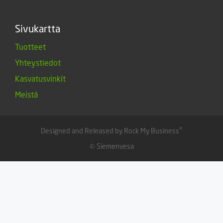
Sivukartta
Tuotteet
Yhteystiedot
Kasvatusvinkit
Meistä
®
Designed and Released by Rock My Business
© Siemenvesa