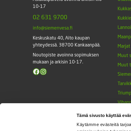
10-17
Kukkas
02 631 9700
Kukki
Lannoi
info@siemenvesa.fi
Maanp
Keskuskatu 40, Aito kaupan
yhteydessä. 38700 Kankaanpää.
Marjat
Noutopiste avoinna sopimuksen
Muut 
mukaan ja arkisin 10-17.
Muut 
Facebook
Instagram
Sieme
Tarvik
Triump
Vihan
Yrtit 
Tämä sivusto käyttää eväs
Käytämme evästeitä tarjoa