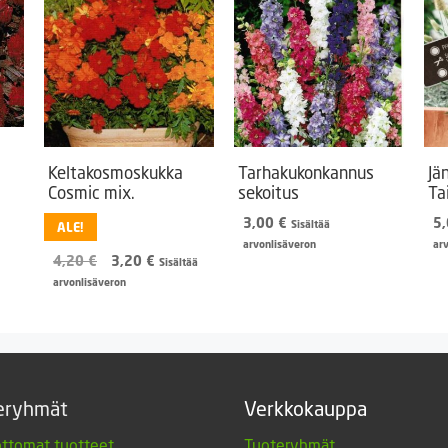
Keltakosmoskukka
Tarhakukonkannus
Jä
Cosmic mix.
sekoitus
Tai
3,00
€
5
Sisältää
ALE!
arvonlisäveron
ar
Alkuperäinen
Nykyinen
4,20
€
3,20
€
Sisältää
hinta
hinta
arvonlisäveron
oli:
on:
4,20 €.
3,20 €.
eryhmät
Verkkokauppa
ttomat tuotteet
Tuoteryhmät