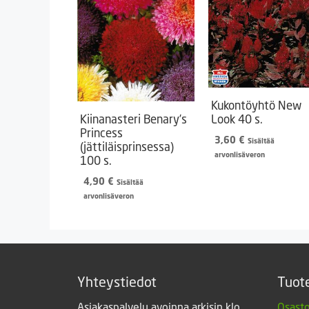
Kukontöyhtö New
Kiinanasteri Benary’s
Look 40 s.
Princess
3,60
€
Sisältää
(jättiläisprinsessa)
arvonlisäveron
100 s.
4,90
€
Sisältää
arvonlisäveron
Yhteystiedot
Tuot
Asiakaspalvelu avoinna arkisin klo
Osasto