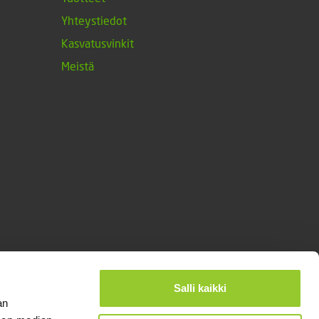
Yhteystiedot
Kasvatusvinkit
Meistä
Salli kaikki
an