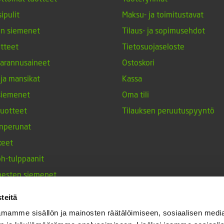
ipulit
Maksu- ja toimitustavat
en siemenet
Tilaus- ja sopimusehdot
tteet
Tietosuojaseloste
arannusaineet
Ostoskori
 ja mansikat
Kassa
siemenet
Oma tili
tuotteet
Tilauksen peruutuspyyntö
nperunat
keet
h-tulppaanit
nesten siemenet
ja maustekasvit
teitä
mamme sisällön ja mainosten räätälöimiseen, sosiaalisen medi