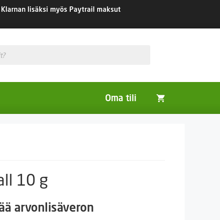
Klarnan lisäksi myös Paytrail maksut
Oma tili
Huonekasvit
Nurmikon siemenet
Viherlannoitus- ja maisemointikasvit
ll 10 g
aluokka:
tää arvonlisäveron