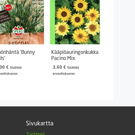
nönhäntä ’Bunny
Kääpiöauringonkukka
ls’
Pacino Mix
,00
€
3,60
€
Sisältää
Sisältää
vonlisäveron
arvonlisäveron
Sivukartta
Tuotteet