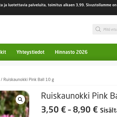
 ja luotettavia palveluita, toimitus
alkaen 3,99.
Sivustollamme on 
Products
search
kit
Yhteystiedot
Hinnasto 2026
otiset kukat
/ Ruiskaunokki Pink Ball 10 g
otiset kukat
uotiset kukat
Ruiskaunokki Pink Ba
eokset
Hint
3,50
€
–
8,90
€
Sisäl
Ruukut