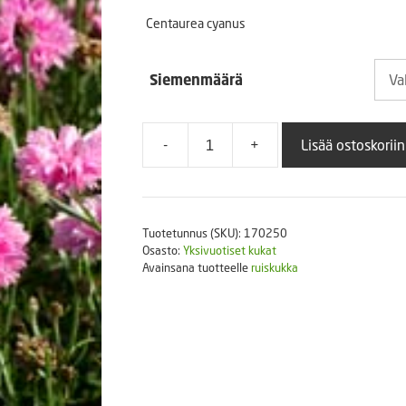
3,50
Puutarhatyökalut
Centaurea cyanus
Askartelutarvikkeet
-
Siemenmäärä
8,90
-
+
Lisää ostoskoriin
Ruiskaunokki
Pink
Ball
10
Tuotetunnus (SKU):
170250
g
Osasto:
Yksivuotiset kukat
määrä
Avainsana tuotteelle
ruiskukka