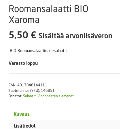
Roomansalaatti BIO
Xaroma
5,50
€
Sisältää arvonlisäveron
BIO-Roomansalaatti/sidesalaatti
Varasto loppu
EAN:
4017048144111
Tuotetunnus (SKU):
146851
Osastot:
Salaatit
,
Vihannesten siemenet
Kuvaus
Lisätiedot