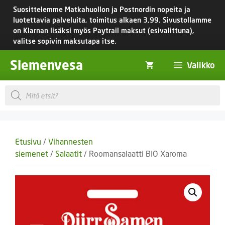
Siirry
Suosittelemme Matkahuollon ja Postnordin nopeita ja
sisältöön
luotettavia palveluita, toimitus
alkaen 3,99.
Sivustollamme
on Klarnan lisäksi myös Paytrail maksut (esivalittuna),
valitse sopivin maksutapa itse.
Siemenvesa
Valikko
Products
search
Etusivu
/
Vihannesten
siemenet
/
Salaatit
/ Roomansalaatti BIO Xaroma