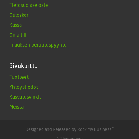
Tietosuojaseloste
Ostoskori
Kassa
Oma tili
Tilauksen peruutuspyyntö
Sivukartta
Tuotteet
Yhteystiedot
Kasvatusvinkit
Meistä
®
Designed and Released by Rock My Business
© Siemenvesa