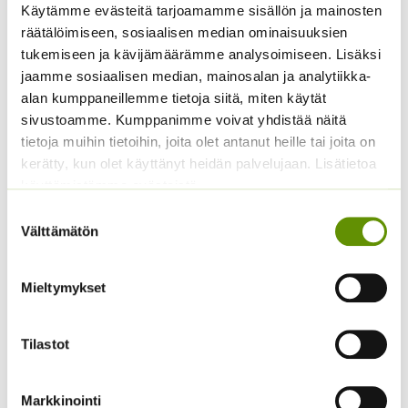
Kurpitsa Tom Fox (noin
Tomaatti Goldene
Käytämme evästeitä tarjoamamme sisällön ja mainosten
10 s.)
Königin annos, 1 g, tai 5
räätälöimiseen, sosiaalisen median ominaisuuksien
g.
4,50
€
tukemiseen ja kävijämäärämme analysoimiseen. Lisäksi
Sisältää arvonlisäveron
ALE!
jaamme sosiaalisen median, mainosalan ja analytiikka-
alan kumppaneillemme tietoja siitä, miten käytät
Hintaluokka:
2,49
€
–
16,90
€
Sisältää
sivustoamme. Kumppanimme voivat yhdistää näitä
2,49 €
arvonlisäveron
-
tietoja muihin tietoihin, joita olet antanut heille tai joita on
16,90 €
kerätty, kun olet käyttänyt heidän palvelujaan. Lisätietoa
käyttämistämme evästeistä
Suostumuksen
Välttämätön
valinta
Mieltymykset
Punajuuri Pablo F1
Juuripersilja
Tilastot
4,90
€
2,20
€
Sisältää arvonlisäveron
Sisältää arvonlisäveron
Markkinointi