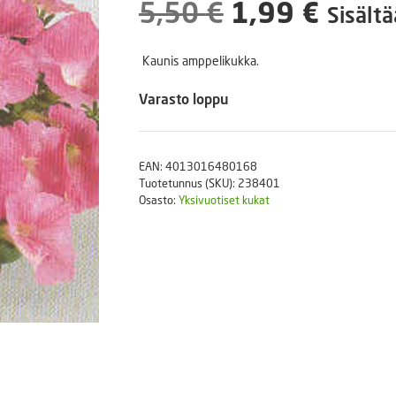
Alkuperäine
Nyky
5,50
€
1,99
€
Puutarhatyökalut
Sisältä
Askartelutarvikkeet
hinta
hinta
Kaunis amppelikukka.
oli:
on:
Varasto loppu
5,50 €.
1,99 
EAN:
4013016480168
Tuotetunnus (SKU):
238401
Osasto:
Yksivuotiset kukat