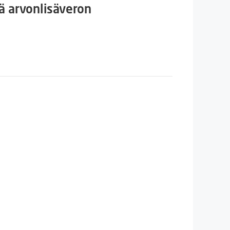
n
inen
ä arvonlisäveron
€.