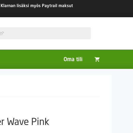
Klarnan lisäksi myös Paytrail maksut
Oma tili
Huonekasvit
Nurmikon siemenet
Viherlannoitus- ja maisemointikasvit
r Wave Pink