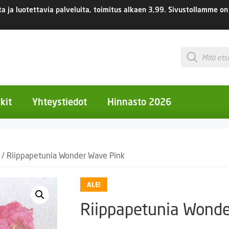
 ja luotettavia palveluita, toimitus
alkaen 3,99.
Sivustollamme on 
Products
search
kit
Yhteystiedot
Hinnasto 2026
otiset kukat
/ Riippapetunia Wonder Wave Pink
otiset kukat
uotiset kukat
ALE!
eokset
Riippapetunia Wonde
Ruukut