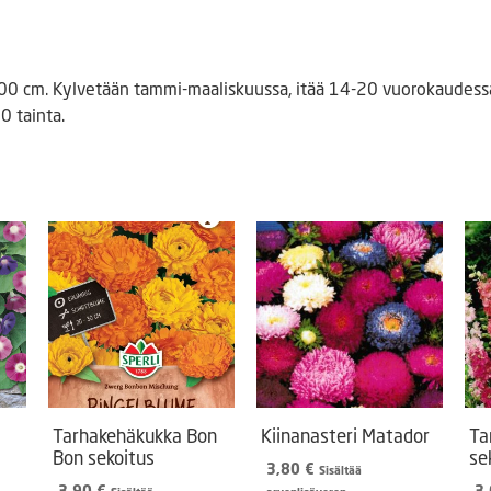
00 cm. Kylvetään tammi-maaliskuussa, itää 14-20 vuorokaudessa
0 tainta.
Tarhakehäkukka Bon
Kiinanasteri Matador
Ta
Bon sekoitus
se
3,80
€
Sisältää
3,90
€
3