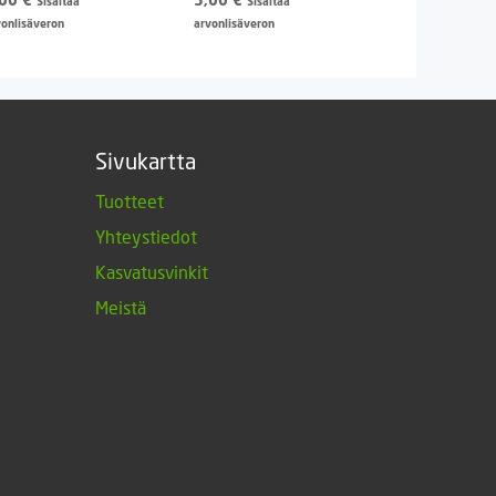
Sisältää
Sisältää
vonlisäveron
arvonlisäveron
Sivukartta
Tuotteet
Yhteystiedot
Kasvatusvinkit
Meistä