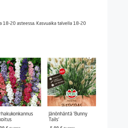
 18-20 asteessa. Kasvuaika talvella 18-20
rhakukonkannus
Jänönhäntä ’Bunny
koitus
Tails’
,00
€
5,00
€