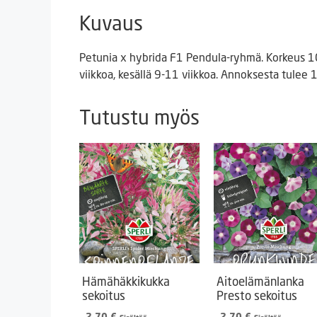
Kuvaus
Petunia x hybrida F1 Pendula-ryhmä. Korkeus 1
viikkoa, kesällä 9-11 viikkoa. Annoksesta tulee 1
Tutustu myös
Hämähäkkikukka
Aitoelämänlanka
sekoitus
Presto sekoitus
2,70
€
2,70
€