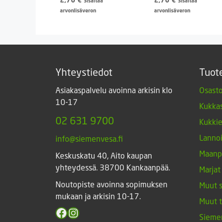
Sisältää
Sisältää
arvonlisäveron
arvonlisäveron
Yhteystiedot
Tuot
Asiakaspalvelu avoinna arkisin klo
Osasto
10-17
Kukkas
02 631 9700
Kukki
Lannoi
info@siemenvesa.fi
Maanp
Keskuskatu 40, Aito kaupan
yhteydessä. 38700 Kankaanpää.
Marjat
Noutopiste avoinna sopimuksen
Muut 
mukaan ja arkisin 10-17.
Muut 
Facebook
Instagram
Sieme