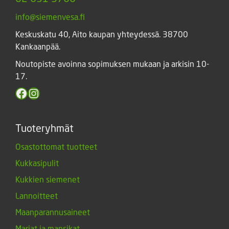
info@siemenvesa.fi
Keskuskatu 40, Aito kaupan yhteydessä. 38700
Kankaanpää.
Noutopiste avoinna sopimuksen mukaan ja arkisin 10-
17.
Facebook
Instagram
Tuoteryhmät
Osastottomat tuotteet
Kukkasipulit
Kukkien siemenet
Lannoitteet
Maanparannusaineet
Marjat ja mansikat