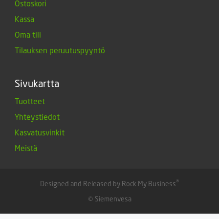
Ostoskori
Kassa
Oma tili
Tilauksen peruutuspyyntö
Sivukartta
Tuotteet
Yhteystiedot
Kasvatusvinkit
Meistä
®
Designed and Released by Rock My Business
© Siemenvesa