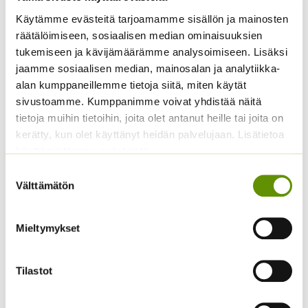
Käytämme evästeitä tarjoamamme sisällön ja mainosten
räätälöimiseen, sosiaalisen median ominaisuuksien
tukemiseen ja kävijämäärämme analysoimiseen. Lisäksi
Kiinanasteri Hulk (50 s)
Kaliforniantuliunikko
jaamme sosiaalisen median, mainosalan ja analytiikka-
Sperli Dalli
4,00
€
Sisältää arvonlisäveron
alan kumppaneillemme tietoja siitä, miten käytät
5,50
€
Sisältää arvonlisäveron
sivustoamme. Kumppanimme voivat yhdistää näitä
tietoja muihin tietoihin, joita olet antanut heille tai joita on
kerätty, kun olet käyttänyt heidän palvelujaan. Lisätietoa
käyttämistämme evästeistä
Suostumuksen
Välttämätön
valinta
Mieltymykset
Tarhakukonkannus
Hämähäkkikukka
sekoitus
sekoitus
Tilastot
3,00
€
2,70
€
Sisältää arvonlisäveron
Sisältää arvonlisäveron