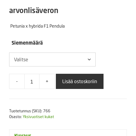
4,60 €
arvonlisäveron
-
Petunia x hybrida F1 Pendula
24,50 €
Siemenmäärä
-
+
Lisää ostoskoriin
Riippapetunia
Easy
Wave
Blue
Tuotetunnus (SKU):
766
määrä
Osasto:
Yksivuotiset kukat
Kuvaus