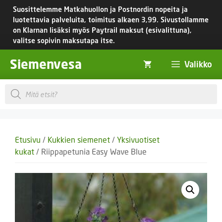
Siirry
Suosittelemme Matkahuollon ja Postnordin nopeita ja
sisältöön
luotettavia palveluita, toimitus
alkaen 3,99.
Sivustollamme
on Klarnan lisäksi myös Paytrail maksut (esivalittuna),
valitse sopivin maksutapa itse.
Siemenvesa
Valikko
Products
search
Etusivu
/
Kukkien siemenet
/
Yksivuotiset
kukat
/ Riippapetunia Easy Wave Blue