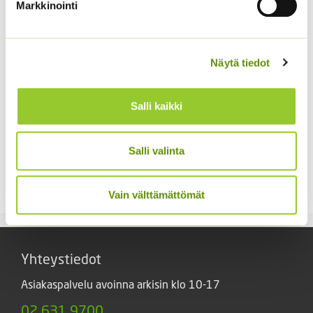
Markkinointi
Näytä tiedot
Salli kaikki
Kiinanasteri Matador
Tuoksuherne Little
Salli valinta
Sweetheart (an)
3,80
€
Sisältää arvonlisäveron
2,80
€
Sisältää arvonlisäveron
Vain välttämättömät
Yhteystiedot
Asiakaspalvelu avoinna arkisin klo 10-17
02 631 9700