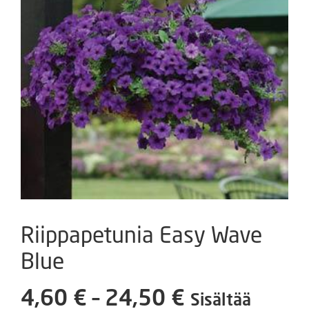
Riippapetunia Easy Wave
Blue
Hintaluokka
4,60
€
–
24,50
€
Sisältää