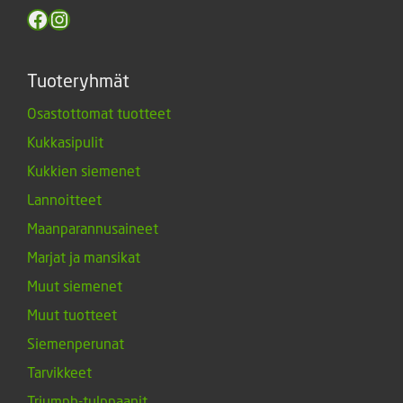
Facebook
Instagram
Tuoteryhmät
Osastottomat tuotteet
Kukkasipulit
Kukkien siemenet
Lannoitteet
Maanparannusaineet
Marjat ja mansikat
Muut siemenet
Muut tuotteet
Siemenperunat
Tarvikkeet
Triumph-tulppaanit