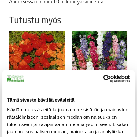
Annoksessa on noin 10 pilleröityä siementä.
Tutustu myös
Keltakosmoskukka
Tarhakukonkannus
Tämä sivusto käyttää evästeitä
Cosmic mix.
sekoitus
Käytämme evästeitä tarjoamamme sisällön ja mainosten
3,00
€
Sisältää arvonlisäveron
ALE!
räätälöimiseen, sosiaalisen median ominaisuuksien
Alkuperäinen
Nykyinen
4,20
€
3,20
€
Sisältää
tukemiseen ja kävijämäärämme analysoimiseen. Lisäksi
hinta
hinta
arvonlisäveron
jaamme sosiaalisen median, mainosalan ja analytiikka-
oli:
on: