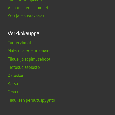
Vihannesten siemenet
Yrtit ja maustekasvit
Verkkokauppa
Tuoteryhmät
Maksu- ja toimitustavat
Tilaus- ja sopimusehdot
Tietosuojaseloste
Ostoskori
Kassa
Oma tili
Tilauksen peruutuspyyntö