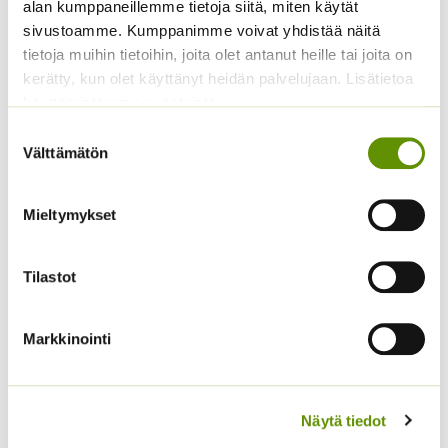
alan kumppaneillemme tietoja siitä, miten käytät
4,20 €.
3,20 €.
sivustoamme. Kumppanimme voivat yhdistää näitä
tietoja muihin tietoihin, joita olet antanut heille tai joita on
kerätty, kun olet käyttänyt heidän palvelujaan. Lisätietoa
käyttämistämme evästeistä
Suostumuksen
Välttämätön
valinta
Kääpiöauringonkukka
Jänönhäntä ’Bunny
Mieltymykset
Pacino Mix
Tails’
3,60
€
5,00
€
Sisältää arvonlisäveron
Sisältää arvonlisäveron
Tilastot
Markkinointi
Näytä tiedot