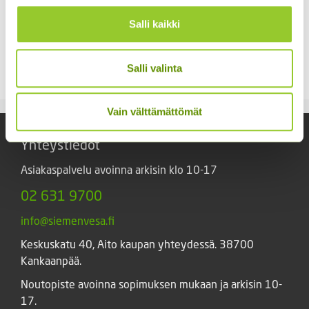
Salli kaikki
Kääpiöauringonkukka
Kiinanasteri Fan
Pacino Gold
sekoitus (noin 100 s.)
Salli valinta
3,60
€
3,90
€
Sisältää arvonlisäveron
Sisältää arvonlisäveron
Vain välttämättömät
Yhteystiedot
Asiakaspalvelu avoinna arkisin klo 10-17
02 631 9700
info@siemenvesa.fi
Keskuskatu 40, Aito kaupan yhteydessä. 38700
Kankaanpää.
Noutopiste avoinna sopimuksen mukaan ja arkisin 10-
17.