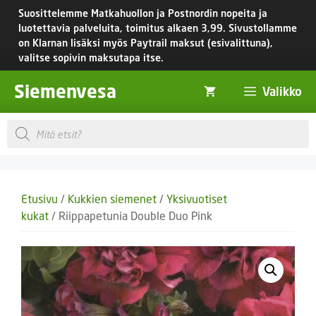
Siirry
Suosittelemme Matkahuollon ja Postnordin nopeita ja
sisältöön
luotettavia palveluita, toimitus
alkaen 3,99.
Sivustollamme
on Klarnan lisäksi myös Paytrail maksut (esivalittuna),
valitse sopivin maksutapa itse.
Siemenvesa
Valikko
Products
search
Etusivu
/
Kukkien siemenet
/
Yksivuotiset
kukat
/ Riippapetunia Double Duo Pink