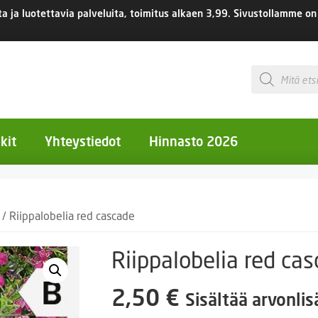
 ja luotettavia palveluita, toimitus
alkaen 3,99.
Sivustollamme on 
Products
search
kit
Yhteystiedot
Hinnasto 2026
otiset kukat
/ Riippalobelia red cascade
otiset kukat
uotiset kukat
Riippalobelia red ca
eokset
2,50
€
Sisältää arvonli
Ruukut