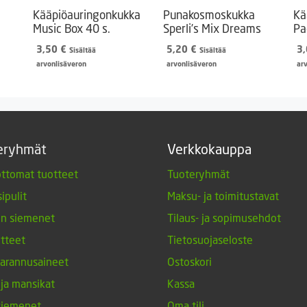
Kääpiöauringonkukka
Punakosmoskukka
Kä
Music Box 40 s.
Sperli’s Mix Dreams
Pa
3,50
€
5,20
€
3
Sisältää
Sisältää
arvonlisäveron
arvonlisäveron
ar
eryhmät
Verkkokauppa
ttomat tuotteet
Tuoteryhmät
ipulit
Maksu- ja toimitustavat
en siemenet
Tilaus- ja sopimusehdot
tteet
Tietosuojaseloste
arannusaineet
Ostoskori
 ja mansikat
Kassa
siemenet
Oma tili