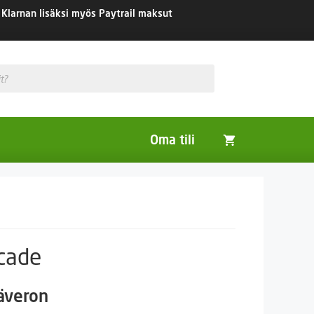
Klarnan lisäksi myös Paytrail maksut
Oma tili
Huonekasvit
Nurmikon siemenet
Viherlannoitus- ja maisemointikasvit
scade
säveron