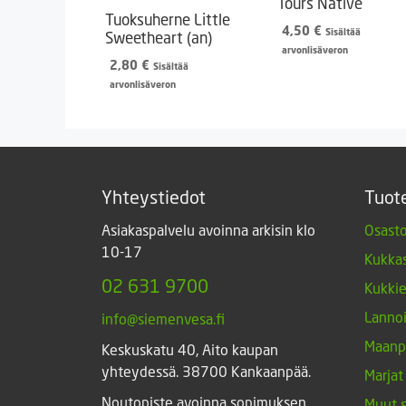
Tours Native
Tuoksuherne Little
4,50
€
Sisältää
Sweetheart (an)
arvonlisäveron
2,80
€
Sisältää
arvonlisäveron
Yhteystiedot
Tuot
Asiakaspalvelu avoinna arkisin klo
Osasto
10-17
Kukkas
02 631 9700
Kukki
Lannoi
info@siemenvesa.fi
Maanp
Keskuskatu 40, Aito kaupan
yhteydessä. 38700 Kankaanpää.
Marjat
Noutopiste avoinna sopimuksen
Muut 