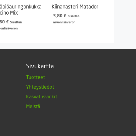
äpiöauringonkukka
Kiinanasteri Matador
cino Mix
3,80
€
Sisältää
,60
€
Sisältää
arvonlisäveron
vonlisäveron
Sivukartta
Tuotteet
Yhteystiedot
Kasvatusvinkit
Meistä