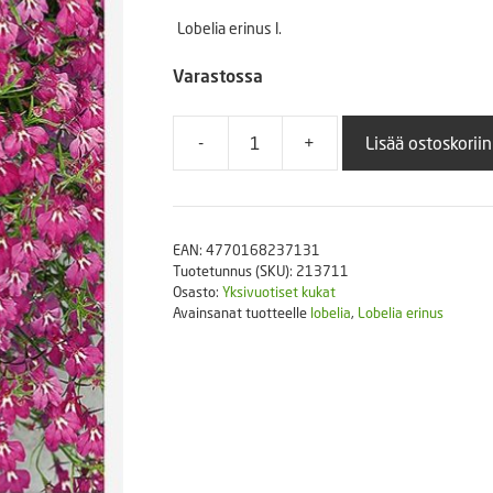
Puutarhatyökalut
Lobelia erinus l.
Askartelutarvikkeet
Varastossa
-
+
Lisää ostoskoriin
Riippalobelia
red
cascade
määrä
EAN:
4770168237131
Tuotetunnus (SKU):
213711
Osasto:
Yksivuotiset kukat
Avainsanat tuotteelle
lobelia
,
Lobelia erinus