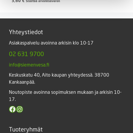
3,60
€
Sisältää arvonlisäveron
-
4,10 €
Yhteystiedot
Asiakaspalvelu avoinna arkisin klo 10-17
02 631 9700
info@siemenvesa.fi
Keskuskatu 40, Aito kaupan yhteydessä. 38700
Kankaanpää.
Noutopiste avoinna sopimuksen mukaan ja arkisin 10-
17.
Facebook
Instagram
Tuoteryhmät