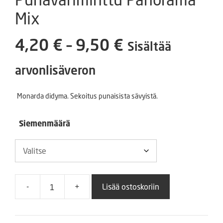
Mix
Hintaluokka:
4,20
€
–
9,50
€
Sisältää
4,20 €
arvonlisäveron
-
Monarda didyma. Sekoitus punaisista sävyistä.
9,50 €
Siemenmäärä
-
+
Lisää ostoskoriin
Punaväriminttu
Panorama
Mix