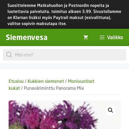
Siirry
Suosittelemme Matkahuollon ja Postnordin nopeita ja
sisältöön
luotettavia palveluita, toimitus
alkaen 3,99.
Sivustollamme
on Klarnan lisäksi myös Paytrail maksut (esivalittuna),
valitse sopivin maksutapa itse.
Siemenvesa
Valikko
Products
search
Etusivu
/
Kukkien siemenet
/
Monivuotiset
kukat
/ Punaväriminttu Panorama Mix