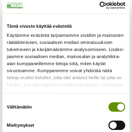
Tämä sivusto käyttää evästeitä
Käytämme evästeitä tarjoamamme sisällön ja mainosten
räätälöimiseen, sosiaalisen median ominaisuuksien
tukemiseen ja kävijämäärämme analysoimiseen. Lisäksi
Loistosädekukka
Alppiasteri Sekoitus
jaamme sosiaalisen median, mainosalan ja analytiikka-
Arizona Red Shades
alan kumppaneillemme tietoja siitä, miten käytät
Hintaluokka:
3,00
€
–
5,00
€
Sisältää
250 s.
3,00 €
sivustoamme. Kumppanimme voivat yhdistää näitä
arvonlisäveron
-
12,50
€
tietoja muihin tietoihin, joita olet antanut heille tai joita on
Sisältää
5,00 €
arvonlisäveron
kerätty, kun olet käyttänyt heidän palvelujaan. Lisätietoa
käyttämistämme evästeistä
Suostumuksen
Välttämätön
valinta
Mieltymykset