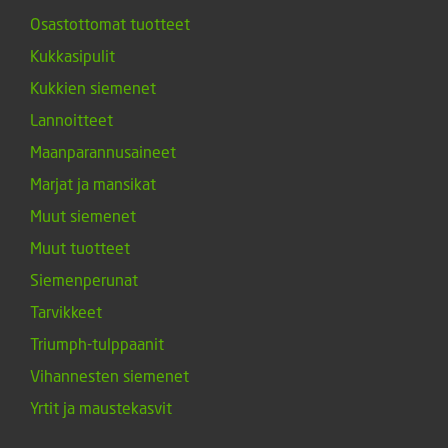
Osastottomat tuotteet
Kukkasipulit
Kukkien siemenet
Lannoitteet
Maanparannusaineet
Marjat ja mansikat
Muut siemenet
Muut tuotteet
Siemenperunat
Tarvikkeet
Triumph-tulppaanit
Vihannesten siemenet
Yrtit ja maustekasvit