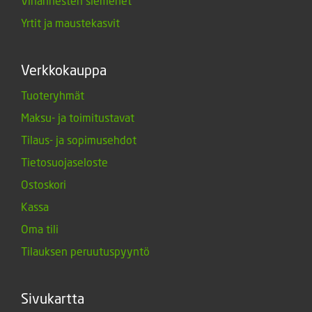
Vihannesten siemenet
Yrtit ja maustekasvit
Verkkokauppa
Tuoteryhmät
Maksu- ja toimitustavat
Tilaus- ja sopimusehdot
Tietosuojaseloste
Ostoskori
Kassa
Oma tili
Tilauksen peruutuspyyntö
Sivukartta