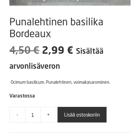
Punalehtinen basilika
Bordeaux
Alkuperäinen
Nykyinen
4,50
€
2,99
€
Sisältää
hinta
hinta
arvonlisäveron
oli:
on:
Ocimum basilicum. Punalehtinen, voimakasarominen.
4,50 €.
2,99 €.
Varastossa
-
+
Lisää ostoskoriin
Punalehtinen
basilika
Bordeaux