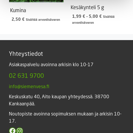
Kesäkynteli 5 g
Kumina
Hintaluokka:
1,99
€
–
5,00
€
Sisältää
2,50
€
Sisältää arvonlisäveron
1,99 €
arvonlisäveron
-
5,00 €
Yhteystiedot
Asiakaspalvelu avoinna arkisin klo 10-17
02 631 9700
info@siemenvesa.fi
Keskuskatu 40, Aito kaupan yhteydessä. 38700
Kankaanpää.
Noutopiste avoinna sopimuksen mukaan ja arkisin 10-
17.
Facebook
Instagram