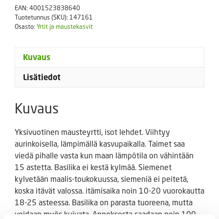
määrä
EAN:
4001523838640
Tuotetunnus (SKU):
147161
Osasto:
Yrtit ja maustekasvit
Kuvaus
Lisätiedot
Kuvaus
Yksivuotinen mausteyrtti, isot lehdet. Viihtyy
aurinkoisella, lämpimällä kasvupaikalla. Taimet saa
viedä pihalle vasta kun maan lämpötila on vähintään
15 astetta. Basilika ei kestä kylmää. Siemenet
kylvetään maalis-toukokuussa, siemeniä ei peitetä,
koska itävät valossa. itämisaika noin 10-20 vuorokautta
18-25 asteessa. Basilika on parasta tuoreena, mutta
voidaan myös kuivata. Annoksesta saadaan noin 100