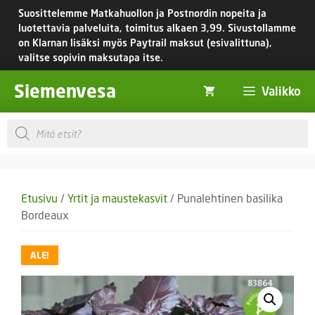
Siirry
Suosittelemme Matkahuollon ja Postnordin nopeita ja
sisältöön
luotettavia palveluita, toimitus
alkaen 3,99.
Sivustollamme
on Klarnan lisäksi myös Paytrail maksut (esivalittuna),
valitse sopivin maksutapa itse.
Siemenvesa
Valikko
Products
search
Etusivu
/
Yrtit ja maustekasvit
/ Punalehtinen basilika
Bordeaux
ALE!