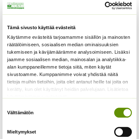
tainta.
Tutustu myös
Tämä sivusto käyttää evästeitä
Käytämme evästeitä tarjoamamme sisällön ja mainosten
räätälöimiseen, sosiaalisen median ominaisuuksien
tukemiseen ja kävijämäärämme analysoimiseen. Lisäksi
jaamme sosiaalisen median, mainosalan ja analytiikka-
alan kumppaneillemme tietoja siitä, miten käytät
sivustoamme. Kumppanimme voivat yhdistää näitä
tietoja muihin tietoihin, joita olet antanut heille tai joita on
kerätty, kun olet käyttänyt heidän palvelujaan. Lisätietoa
Piparminttu – eri kokoja
käyttämistämme evästeistä
Kumina 5 g
saatavilla
Suostumuksen
4,50
€
Sisältää arvonlisäveron
Hintaluokka:
2,50
€
–
18,90
€
Välttämätön
Sisältää
valinta
2,50 €
arvonlisäveron
-
18,90 €
Mieltymykset