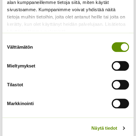
alan kumppaneillemme tietoja siitä, miten käytät
sivustoamme. Kumppanimme voivat yhdistää näitä
tietoja muihin tietoihin, joita olet antanut heille tai joita on
kerätty, kun olet käyttänyt heidän palvelujaan. Lisätietoa
käyttämistämme evästeistä
Amppelitomaatti
Yrttiselleri
Suostumuksen
Tumbling Tom Yellow
2,10
€
Sisältää arvonlisäveron
Välttämätön
valinta
ALE!
Hintaluokka:
3,90
€
–
15,90
€
Sisältää
Mieltymykset
3,90 €
arvonlisäveron
-
15,90 €
Tilastot
Markkinointi
Näytä tiedot