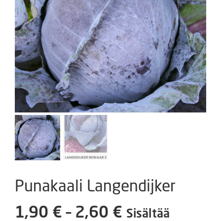
Punakaali Langendijker
Hintaluokka:
1,90
€
–
2,60
€
Sisältää