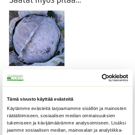
Punakaali Langendijker
5 g
4,50
€
Sisältää arvonlisäveron
Tutustu myös
Tämä sivusto käyttää evästeitä
Käytämme evästeitä tarjoamamme sisällön ja mainosten
räätälöimiseen, sosiaalisen median ominaisuuksien
tukemiseen ja kävijämäärämme analysoimiseen. Lisäksi
jaamme sosiaalisen median, mainosalan ja analytiikka-