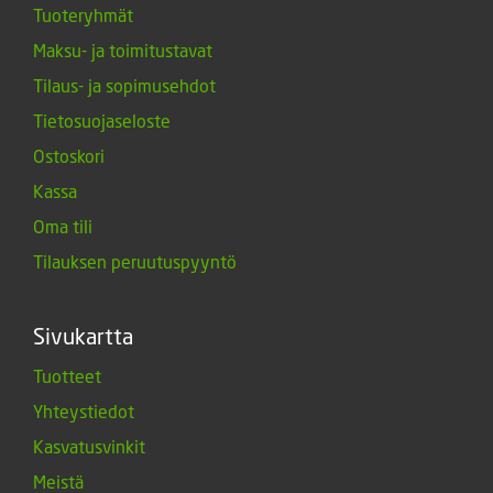
Tuoteryhmät
Maksu- ja toimitustavat
Tilaus- ja sopimusehdot
Tietosuojaseloste
Ostoskori
Kassa
Oma tili
Tilauksen peruutuspyyntö
Sivukartta
Tuotteet
Yhteystiedot
Kasvatusvinkit
Meistä