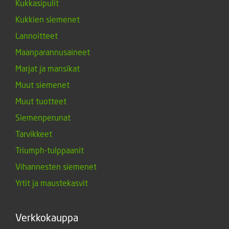
Kukkasipulit
Kukkien siemenet
Lannoitteet
Maanparannusaineet
Marjat ja mansikat
Muut siemenet
Muut tuotteet
Siemenperunat
Tarvikkeet
Triumph-tulppaanit
Vihannesten siemenet
Yrtit ja maustekasvit
Verkkokauppa