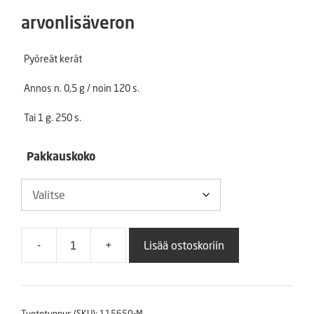
1,90 €
arvonlisäveron
-
Pyöreät kerät
2,60 €
Annos n. 0,5 g / noin 120 s.
Tai 1 g. 250 s.
Pakkauskoko
-
+
Lisää ostoskoriin
Punakaali
Langendijker
määrä
Tuotetunnus (SKU):
115650-M