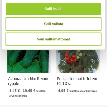
Kasvihuonekurkku
Pensastomaatti Totem
Salli kaikki
Burpless Tasty Green
F1 100 s.
F1 (20 s.)
24,90
€
Sisältää
5,90
€
Sisältää arvonlisäveron
arvonlisäveron
Salli valinta
Vain välttämättömät
Avomaankurkku Reinin
Pensastomaatti Totem
rypäle
F1 10 s.
Hintaluokka:
1,45
€
–
19,45
€
4,95
€
Sisältää
Sisältää arvonlisäveron
1,45 €
arvonlisäveron
-
19,45 €