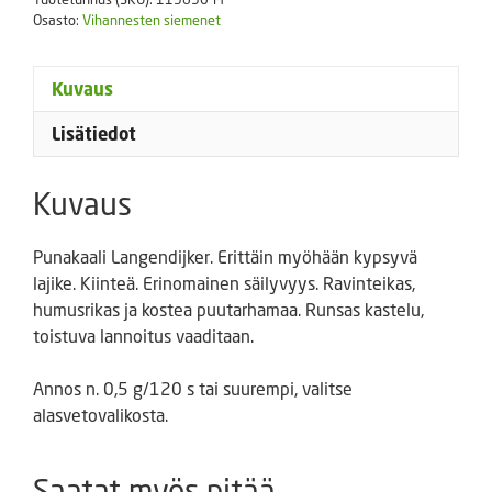
Osasto:
Vihannesten siemenet
Kuvaus
Lisätiedot
Kuvaus
Punakaali Langendijker. Erittäin myöhään kypsyvä
lajike. Kiinteä. Erinomainen säilyvyys. Ravinteikas,
humusrikas ja kostea puutarhamaa. Runsas kastelu,
toistuva lannoitus vaaditaan.
Annos n. 0,5 g/120 s tai suurempi, valitse
alasvetovalikosta.
Saatat myös pitää...