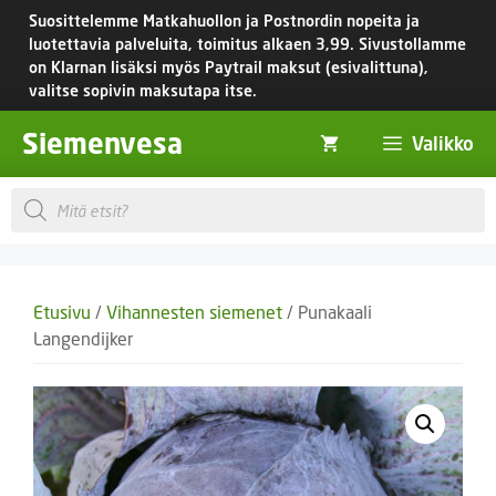
Siirry
Suosittelemme Matkahuollon ja Postnordin nopeita ja
sisältöön
luotettavia palveluita, toimitus
alkaen 3,99.
Sivustollamme
on Klarnan lisäksi myös Paytrail maksut (esivalittuna),
valitse sopivin maksutapa itse.
Siemenvesa
Valikko
Products
search
Etusivu
/
Vihannesten siemenet
/ Punakaali
Langendijker