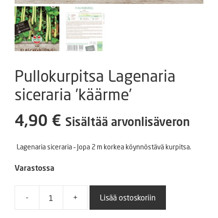
Pullokurpitsa Lagenaria
siceraria ’käärme’
4,90
€
Sisältää arvonlisäveron
Lagenaria siceraria – Jopa 2 m korkea köynnöstävä kurpitsa.
Varastossa
-
+
Lisää ostoskoriin
Pullokurpitsa
Lagenaria