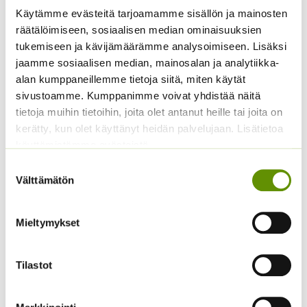
Sijainti: aurinkoinen
Käytämme evästeitä tarjoamamme sisällön ja mainosten
Esiviljelyaika: Maaliskuu, Huhtikuu, Toukokuu
räätälöimiseen, sosiaalisen median ominaisuuksien
Talvenkestävyys: ei
tukemiseen ja kävijämäärämme analysoimiseen. Lisäksi
Korkeus noin: 200-300 cm (Suomen olosuhteissa yli 2
jaamme sosiaalisen median, mainosalan ja analytiikka-
metriä on harvinaista)
alan kumppaneillemme tietoja siitä, miten käytät
sivustoamme. Kumppanimme voivat yhdistää näitä
Pakkauksen siemenistä tulee keskimäärin 6 tainta.
tietoja muihin tietoihin, joita olet antanut heille tai joita on
kerätty, kun olet käyttänyt heidän palvelujaan. Lisätietoa
Tutustu myös
käyttämistämme evästeistä
Suostumuksen
Välttämätön
valinta
Mieltymykset
Tilastot