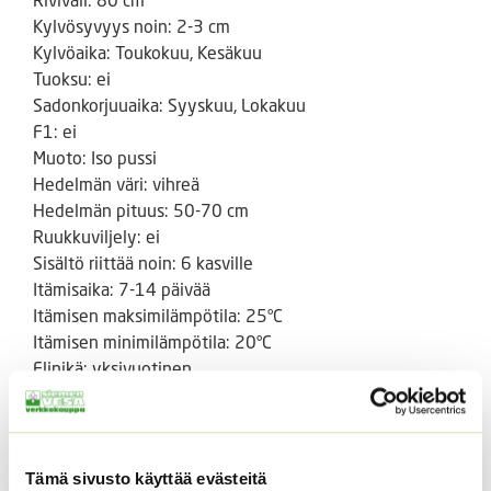
Kylvösyvyys noin: 2-3 cm
Kylvöaika: Toukokuu, Kesäkuu
Tuoksu: ei
Sadonkorjuuaika: Syyskuu, Lokakuu
F1: ei
Muoto: Iso pussi
Hedelmän väri: vihreä
Hedelmän pituus: 50-70 cm
Ruukkuviljely: ei
Sisältö riittää noin: 6 kasville
Itämisaika: 7-14 päivää
Itämisen maksimilämpötila: 25°C
Itämisen minimilämpötila: 20°C
Elinikä: yksivuotinen
Istutusväli noin: 80 cm
Tuotteen muoto: soikea
Siemenlaji: irtosiemenet
Leikkokukka: ei
Tämä sivusto käyttää evästeitä