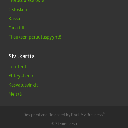
Tietosuojaseloste
Ostoskori
Kassa
Oma tili
Tilauksen peruutuspyyntö
Sivukartta
Tuotteet
Yhteystiedot
Kasvatusvinkit
Meistä
®
Designed and Released by Rock My Business
© Siemenvesa