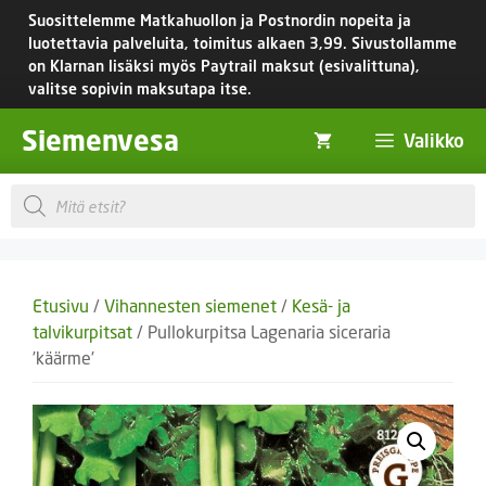
Siirry
Suosittelemme Matkahuollon ja Postnordin nopeita ja
sisältöön
luotettavia palveluita, toimitus
alkaen 3,99.
Sivustollamme
on Klarnan lisäksi myös Paytrail maksut (esivalittuna),
valitse sopivin maksutapa itse.
Siemenvesa
Valikko
Products
search
Etusivu
/
Vihannesten siemenet
/
Kesä- ja
talvikurpitsat
/ Pullokurpitsa Lagenaria siceraria
’käärme’