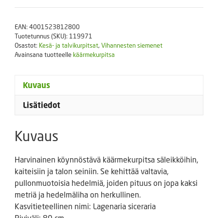
siceraria
'käärme'
EAN:
4001523812800
määrä
Tuotetunnus (SKU):
119971
Osastot:
Kesä- ja talvikurpitsat
,
Vihannesten siemenet
Avainsana tuotteelle
käärmekurpitsa
Kuvaus
Lisätiedot
Kuvaus
Harvinainen köynnöstävä käärmekurpitsa säleikköihin,
kaiteisiin ja talon seiniin. Se kehittää valtavia,
pullonmuotoisia hedelmiä, joiden pituus on jopa kaksi
metriä ja hedelmäliha on herkullinen.
Kasvitieteellinen nimi: Lagenaria siceraria
Riviväli: 80 cm