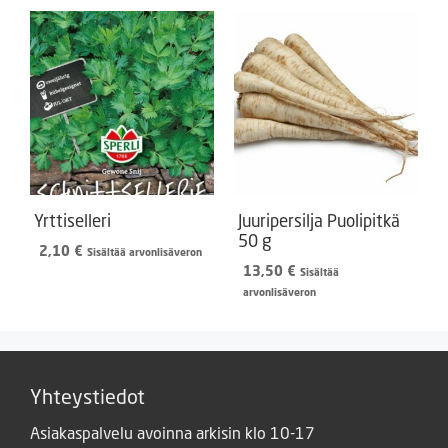
7,00 €.
5,99 €.
Yrttiselleri
Juuripersilja Puolipitkä
50 g
2,10
€
Sisältää arvonlisäveron
13,50
€
Sisältää
arvonlisäveron
Yhteystiedot
Asiakaspalvelu avoinna arkisin klo 10-17