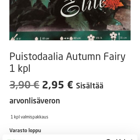
Puistodaalia Autumn Fairy
1 kpl
Alkuperäinen
Nykyinen
3,90
€
2,95
€
Sisältää
hinta
hinta
arvonlisäveron
oli:
on:
1 kpl valmispakkaus
3,90 €.
2,95 €.
Varasto loppu