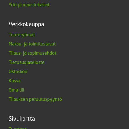
Yrtit ja maustekasvit
Verkkokauppa
Tuoteryhmät
Maksu- ja toimitustavat
Tilaus- ja sopimusehdot
Tietosuojaseloste
Ostoskori
Kassa
Oma tili
Tilauksen peruutuspyyntö
Sivukartta
Tuotteet