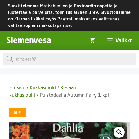
Siirry
Suosittelemme Matkahuollon ja Postnordin nopeita ja
sisältöön
luotettavia palveluita, toimitus
alkaen 3,99.
Sivustollamme
on Klarnan lisäksi myös Paytrail maksut (esivalittuna),
valitse sopivin maksutapa itse.
Siemenvesa
Valikko
Products
search
Etusivu
/
Kukkasipulit
/
Kevään
kukkasipulit
/ Puistodaalia Autumn Fairy 1 kpl
ALE!