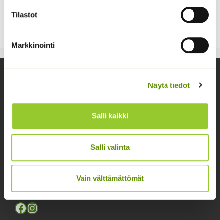
kannattaa peitellä harsolla.
Tilastot
Markkinointi
Yhteystiedot
Näytä tiedot
Asiakaspalvelu avoinna arkisin klo 10-17
02 631 9700
Salli kaikki
info@siemenvesa.fi
Salli valinta
Keskuskatu 40, Aito kaupan yhteydessä. 38700
Kankaanpää.
Vain välttämättömät
Noutopiste avoinna sopimuksen mukaan ja arkisin 10-
17.
Facebook
Instagram