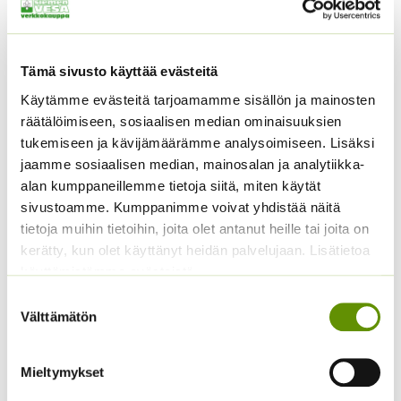
Tuotetunnus (SKU):
397496
Osasto:
Kevään kukkasipulit
Tämä sivusto käyttää evästeitä
Käytämme evästeitä tarjoamamme sisällön ja mainosten
Kuvaus
räätälöimiseen, sosiaalisen median ominaisuuksien
tukemiseen ja kävijämäärämme analysoimiseen. Lisäksi
Lisätiedot
jaamme sosiaalisen median, mainosalan ja analytiikka-
alan kumppaneillemme tietoja siitä, miten käytät
Kuvaus
sivustoamme. Kumppanimme voivat yhdistää näitä
tietoja muihin tietoihin, joita olet antanut heille tai joita on
Korkeus 60 cm. Oranssi puistodaalia. Daalian juurakot
kerätty, kun olet käyttänyt heidän palvelujaan. Lisätietoa
hyötyvät kuukauden tai kahden esikasvatuksesta. Ne
käyttämistämme evästeistä
kannattaa istuttaa yksitellen ruukkuihin. Lyhyempikin
Suostumuksen
esikasvatus auttaa juurakoita juurtumisessa ja
Välttämätön
valinta
versomisessa. Taimet karaistaan ennen ulos
istuttamista. Taimet siirretään aluksi ulos päivisin ja
Mieltymykset
takaisin sisälle yöksi. Kun hallan vaara on ohi (kesäkuun
alku) taimet voi istuttaa ulos. Hallayön tullessa taimet