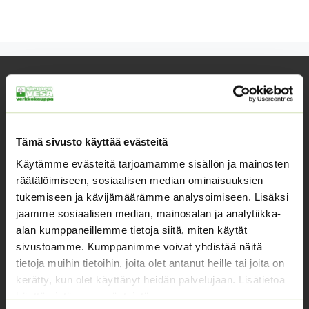
Yhteystiedot
Asiakaspalvelu avoinna arkisin klo 10-17
02 631 9700
Tämä sivusto käyttää evästeitä
info@siemenvesa.fi
Käytämme evästeitä tarjoamamme sisällön ja mainosten
räätälöimiseen, sosiaalisen median ominaisuuksien
Keskuskatu 40, Aito kaupan yhteydessä. 38700
tukemiseen ja kävijämäärämme analysoimiseen. Lisäksi
Kankaanpää.
jaamme sosiaalisen median, mainosalan ja analytiikka-
Noutopiste avoinna sopimuksen mukaan ja arkisin 10-
alan kumppaneillemme tietoja siitä, miten käytät
17.
sivustoamme. Kumppanimme voivat yhdistää näitä
Facebook
Instagram
tietoja muihin tietoihin, joita olet antanut heille tai joita on
kerätty, kun olet käyttänyt heidän palvelujaan. Lisätietoa
käyttämistämme evästeistä