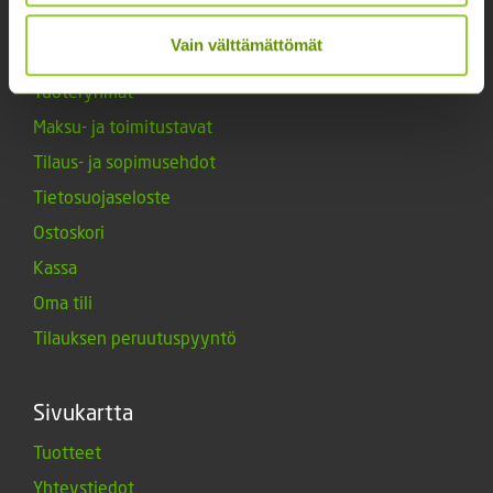
Vain välttämättömät
Verkkokauppa
Tuoteryhmät
Maksu- ja toimitustavat
Tilaus- ja sopimusehdot
Tietosuojaseloste
Ostoskori
Kassa
Oma tili
Tilauksen peruutuspyyntö
Sivukartta
Tuotteet
Yhteystiedot