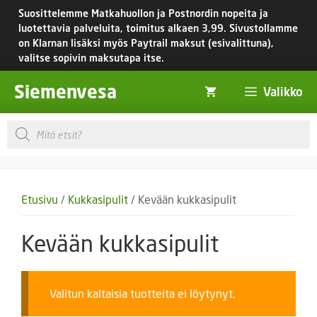
Siirry
Suosittelemme Matkahuollon ja Postnordin nopeita ja
sisältöön
luotettavia palveluita, toimitus
alkaen 3,99.
Sivustollamme
on Klarnan lisäksi myös Paytrail maksut (esivalittuna),
valitse sopivin maksutapa itse.
Siemenvesa
Valikko
Products
search
Etusivu
/
Kukkasipulit
/ Kevään kukkasipulit
Kevään kukkasipulit
Valitun kaltaisia tuotteita ei löytynyt.