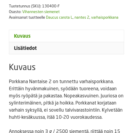
määrä
Tuotetunnus (SKU):
130400-F
Osasto:
Vihannesten siemenet
Avainsanat tuotteelle
Daucus carota L
,
nantes 2
,
varhaisporkkana
Kuvaus
Lisätiedot
Kuvaus
Porkkana Nantaise 2 on tunnettu varhaisporkkana.
Erittäin hyvänmakuinen, syödään tuoreena, voidaan
myös ryöpätä ja pakastaa. Nopeakasvuinen. Juuriosa on
sylinterimäinen, pitkä ja hoikka. Porkkanat korjataan
varhain syksyllä, ei sovellu talvivarastointiin. Kylvetään
huhti-kesäkuussa, itää 10-20 vuorokaudessa.
Annoksessa noin 3 g / 2500 siementä, riittää noin 15