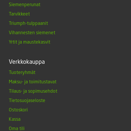
Siemenperunat
Tarvikkeet
Triumph-tulppaanit
Vihannesten siemenet
Yrtit ja maustekasvit
Verkkokauppa
Tuoteryhmät
Maksu- ja toimitustavat
Tilaus- ja sopimusehdot
Tietosuojaseloste
Ostoskori
Kassa
Oma tili