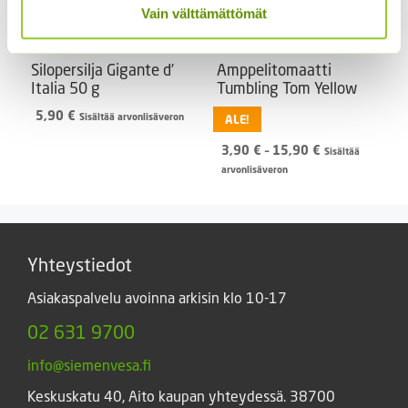
Vain välttämättömät
Silopersilja Gigante d’
Amppelitomaatti
Italia 50 g
Tumbling Tom Yellow
5,90
€
Sisältää arvonlisäveron
ALE!
Hintaluokka:
3,90
€
–
15,90
€
Sisältää
3,90 €
arvonlisäveron
-
15,90 €
Yhteystiedot
Asiakaspalvelu avoinna arkisin klo 10-17
02 631 9700
info@siemenvesa.fi
Keskuskatu 40, Aito kaupan yhteydessä. 38700