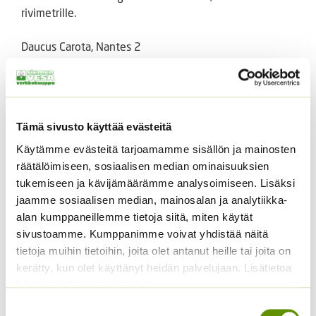
rivimetrille.
Daucus Carota, Nantes 2
Tutustu myös
Tämä sivusto käyttää evästeitä
Käytämme evästeitä tarjoamamme sisällön ja mainosten
räätälöimiseen, sosiaalisen median ominaisuuksien
tukemiseen ja kävijämäärämme analysoimiseen. Lisäksi
jaamme sosiaalisen median, mainosalan ja analytiikka-
alan kumppaneillemme tietoja siitä, miten käytät
sivustoamme. Kumppanimme voivat yhdistää näitä
Sitruunamelissa 5 g
tietoja muihin tietoihin, joita olet antanut heille tai joita on
Paprika Californian
kerätty, kun olet käyttänyt heidän palvelujaan. Lisätietoa
5,50
€
Sisältää arvonlisäveron
Wonder 1 g
käyttämistämme evästeistä
3,50
€
Sisältää arvonlisäveron
Suostumuksen