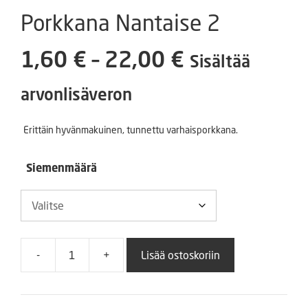
Porkkana Nantaise 2
Hintaluokka
1,60
€
–
22,00
€
Sisältää
1,60 €
arvonlisäveron
-
Erittäin hyvänmakuinen, tunnettu varhaisporkkana.
22,00 €
Siemenmäärä
-
+
Lisää ostoskoriin
Porkkana
Nantaise
2