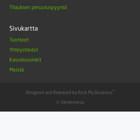
Tilauksen peruutuspyyntö
Sivukartta
Tuotteet
Yhteystiedot
Kasvatusvinkit
Meistä
®
Designed and Released by Rock My Business
© Siemenvesa