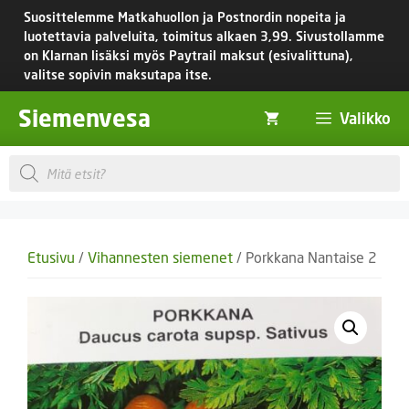
Siirry
Suosittelemme Matkahuollon ja Postnordin nopeita ja
sisältöön
luotettavia palveluita, toimitus
alkaen 3,99.
Sivustollamme
on Klarnan lisäksi myös Paytrail maksut (esivalittuna),
valitse sopivin maksutapa itse.
Siemenvesa
Valikko
Products
search
Etusivu
/
Vihannesten siemenet
/ Porkkana Nantaise 2