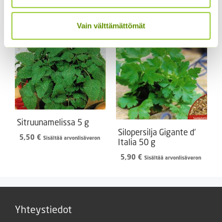
2,99 €
Alkuperäinen
Nykyinen
5,50
€
4,99
€
arvonlisäveron
Sisältää
-
hinta
hinta
arvonlisäveron
5,00 €
oli:
on:
Vain välttämättömät
5,50 €.
4,99 €.
Sitruunamelissa 5 g
Silopersilja Gigante d’
5,50
€
Sisältää arvonlisäveron
Italia 50 g
5,90
€
Sisältää arvonlisäveron
Yhteystiedot