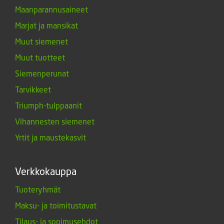
Maanparannusaineet
Marjat ja mansikat
Muut siemenet
Muut tuotteet
Siemenperunat
Tarvikkeet
Triumph-tulppaanit
Vihannesten siemenet
Yrtit ja maustekasvit
Verkkokauppa
Tuoteryhmät
Maksu- ja toimitustavat
Tilaus- ja sopimusehdot