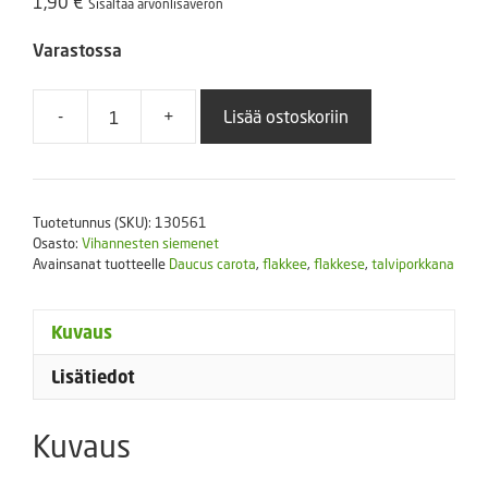
1,90
€
Sisältää arvonlisäveron
Varastossa
-
+
Lisää ostoskoriin
Porkkana
Flakkese
(Flakkée
2)
Tuotetunnus (SKU):
130561
2
Osasto:
Vihannesten siemenet
eri
Avainsanat tuotteelle
Daucus carota
,
flakkee
,
flakkese
,
talviporkkana
pakkauskokoja
määrä
Kuvaus
Lisätiedot
Kuvaus