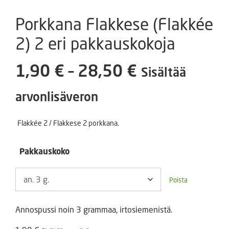
Porkkana Flakkese (Flakkée
2) 2 eri pakkauskokoja
Hintaluokka
1,90
€
–
28,50
€
Sisältää
1,90 €
arvonlisäveron
-
Flakkée 2 / Flakkese 2 porkkana.
28,50 €
Pakkauskoko
Poista
Annospussi noin 3 grammaa, irtosiemenistä.