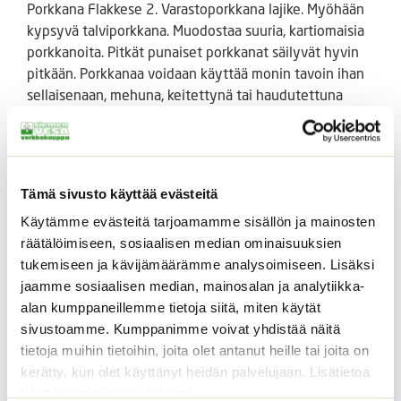
Porkkana Flakkese 2. Varastoporkkana lajike. Myöhään
kypsyvä talviporkkana. Muodostaa suuria, kartiomaisia
porkkanoita. Pitkät punaiset porkkanat säilyvät hyvin
pitkään. Porkkanaa voidaan käyttää monin tavoin ihan
sellaisenaan, mehuna, keitettynä tai haudutettuna
muhennoksissa- tai keitoissa.
Saatavilla eri pakkauskokoja, valitse valikosta.
Tämä sivusto käyttää evästeitä
Tutustu myös
Käytämme evästeitä tarjoamamme sisällön ja mainosten
räätälöimiseen, sosiaalisen median ominaisuuksien
tukemiseen ja kävijämäärämme analysoimiseen. Lisäksi
jaamme sosiaalisen median, mainosalan ja analytiikka-
alan kumppaneillemme tietoja siitä, miten käytät
sivustoamme. Kumppanimme voivat yhdistää näitä
tietoja muihin tietoihin, joita olet antanut heille tai joita on
kerätty, kun olet käyttänyt heidän palvelujaan. Lisätietoa
käyttämistämme evästeistä