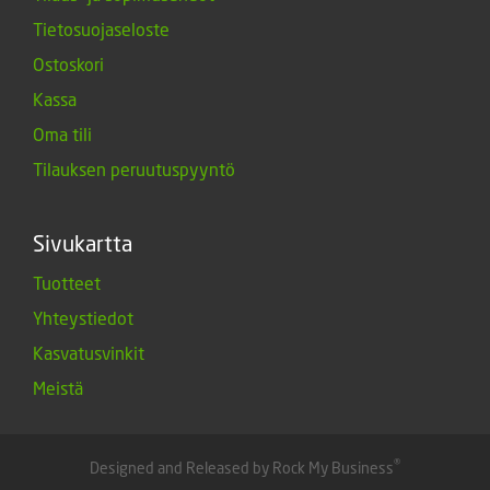
Tietosuojaseloste
Ostoskori
Kassa
Oma tili
Tilauksen peruutuspyyntö
Sivukartta
Tuotteet
Yhteystiedot
Kasvatusvinkit
Meistä
®
Designed and Released by Rock My Business