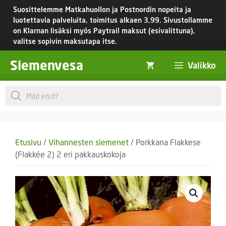
Siirry
Suosittelemme Matkahuollon ja Postnordin nopeita ja
sisältöön
luotettavia palveluita, toimitus
alkaen 3,99.
Sivustollamme
on Klarnan lisäksi myös Paytrail maksut (esivalittuna),
valitse sopivin maksutapa itse.
Siemenvesa
Valikko
Products
search
Etusivu
/
Vihannesten siemenet
/ Porkkana Flakkese
(Flakkée 2) 2 eri pakkauskokoja