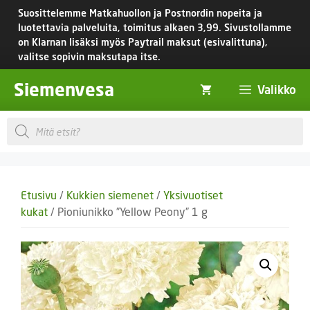
Siirry
Suosittelemme Matkahuollon ja Postnordin nopeita ja
sisältöön
luotettavia palveluita, toimitus
alkaen 3,99.
Sivustollamme
on Klarnan lisäksi myös Paytrail maksut (esivalittuna),
valitse sopivin maksutapa itse.
Siemenvesa
Valikko
Products
search
Etusivu
/
Kukkien siemenet
/
Yksivuotiset
kukat
/ Pioniunikko ”Yellow Peony” 1 g