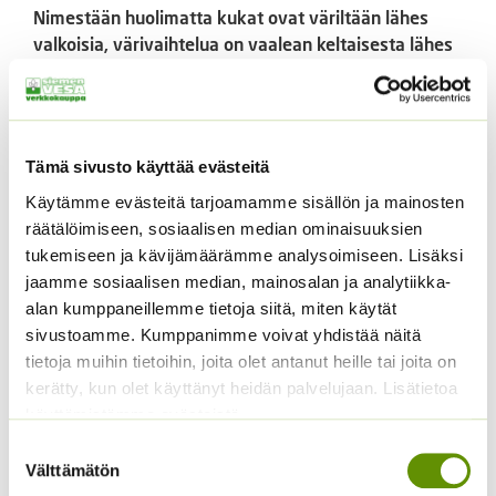
Nimestään huolimatta kukat ovat väriltään lähes
valkoisia, värivaihtelua on vaalean keltaisesta lähes
valkoiseen.
1 g sisältää noin 2000 – 2500 s.
Tämä sivusto käyttää evästeitä
Tutustu myös
Käytämme evästeitä tarjoamamme sisällön ja mainosten
räätälöimiseen, sosiaalisen median ominaisuuksien
tukemiseen ja kävijämäärämme analysoimiseen. Lisäksi
jaamme sosiaalisen median, mainosalan ja analytiikka-
alan kumppaneillemme tietoja siitä, miten käytät
sivustoamme. Kumppanimme voivat yhdistää näitä
tietoja muihin tietoihin, joita olet antanut heille tai joita on
kerätty, kun olet käyttänyt heidän palvelujaan. Lisätietoa
käyttämistämme evästeistä
Suostumuksen
Tarhakukonkannus
Kääpiöauringonkukka
Välttämätön
valinta
sekoitus
Music Box 40 s.