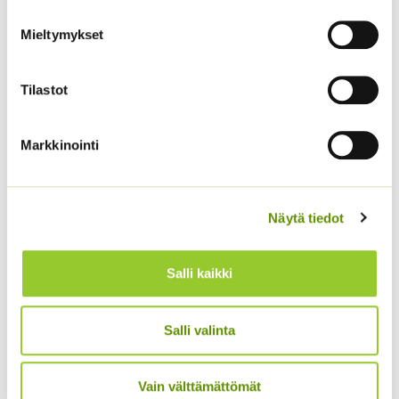
3,00
€
3,50
€
Sisältää arvonlisäveron
Sisältää arvonlisäveron
Mieltymykset
Tilastot
Markkinointi
Näytä tiedot
Punakosmoskukka
Kiinanasteri Matador
Sperli’s Mix Dreams
3,80
€
Sisältää arvonlisäveron
Salli kaikki
5,20
€
Sisältää arvonlisäveron
Salli valinta
Vain välttämättömät