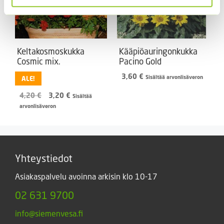
Keltakosmoskukka
Kääpiöauringonkukka
Cosmic mix.
Pacino Gold
3,60
€
Sisältää arvonlisäveron
ALE!
Alkuperäinen
Nykyinen
4,20
€
3,20
€
Sisältää
hinta
hinta
arvonlisäveron
oli:
on:
4,20 €.
3,20 €.
Yhteystiedot
Asiakaspalvelu avoinna arkisin klo 10-17
02 631 9700
info@siemenvesa.fi