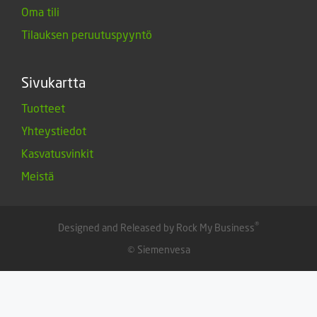
Oma tili
Tilauksen peruutuspyyntö
Sivukartta
Tuotteet
Yhteystiedot
Kasvatusvinkit
Meistä
®
Designed and Released by Rock My Business
© Siemenvesa