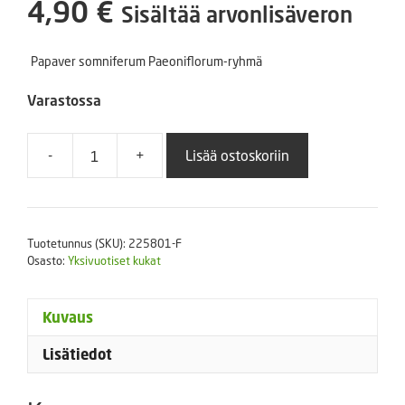
4,90
€
Sisältää arvonlisäveron
Papaver somniferum Paeoniflorum-ryhmä
Varastossa
-
+
Lisää ostoskoriin
Pioniunikko
"Yellow
Peony"
1
Tuotetunnus (SKU):
225801-F
g
Osasto:
Yksivuotiset kukat
määrä
Kuvaus
Lisätiedot