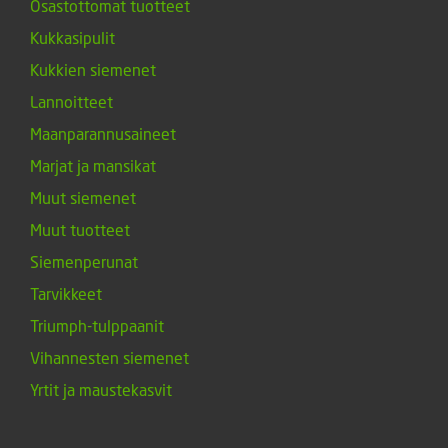
Osastottomat tuotteet
Kukkasipulit
Kukkien siemenet
Lannoitteet
Maanparannusaineet
Marjat ja mansikat
Muut siemenet
Muut tuotteet
Siemenperunat
Tarvikkeet
Triumph-tulppaanit
Vihannesten siemenet
Yrtit ja maustekasvit