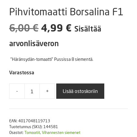
Pihvitomaatti Borsalina F1
Alkuperäinen
Nykyinen
6,00
€
4,99
€
Sisältää
hinta
hinta
arvonlisäveron
oli:
on:
”Häränsydän-tomaatti” Pussissa 8 siementä.
6,00 €.
4,99 €.
Varastossa
-
+
Lisää ostoskoriin
Pihvitomaatti
Borsalina
F1
määrä
EAN:
4017048119713
Tuotetunnus (SKU):
144581
Osastot:
Tomaatit
,
Vihannesten siemenet