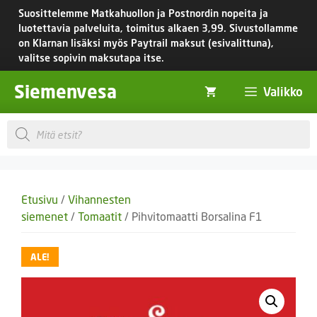
Siirry
Suosittelemme Matkahuollon ja Postnordin nopeita ja
sisältöön
luotettavia palveluita, toimitus
alkaen 3,99.
Sivustollamme
on Klarnan lisäksi myös Paytrail maksut (esivalittuna),
valitse sopivin maksutapa itse.
Siemenvesa
Valikko
Products
search
Etusivu
/
Vihannesten
siemenet
/
Tomaatit
/ Pihvitomaatti Borsalina F1
ALE!