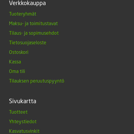
Verkkokauppa
Tuoteryhmät
Maksu- ja toimitustavat
Tilaus- ja sopimusehdot
Tietosuojaseloste
Ostoskori
Kassa
Oma tili
Tilauksen peruutuspyyntö
Sivukartta
Tuotteet
Yhteystiedot
Kasvatusvinkit