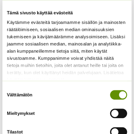
Tämä sivusto käyttää evästeitä
Käytämme evästeitä tarjoamamme sisällön ja mainosten
räätälöimiseen, sosiaalisen median ominaisuuksien
tukemiseen ja kävijämäärämme analysoimiseen. Lisäksi
Amppelitomaatti
Juuripersilja Puolipitkä
jaamme sosiaalisen median, mainosalan ja analytiikka-
Tumbling Tom Red
50 g
alan kumppaneillemme tietoja siitä, miten käytät
Hintaluokka:
4,70
€
–
19,70
€
13,50
€
Sisältää
Sisältää
sivustoamme. Kumppanimme voivat yhdistää näitä
4,70 €
arvonlisäveron
arvonlisäveron
tietoja muihin tietoihin, joita olet antanut heille tai joita on
-
19,70 €
kerätty, kun olet käyttänyt heidän palvelujaan. Lisätietoa
käyttämistämme evästeistä
Suostumuksen
Välttämätön
valinta
Mieltymykset
Lehtisalaatti Lollo
Tomaatti Goldene
Tilastot