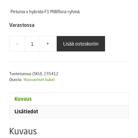
Petunia x hybrida F1 Milliflora-ryhmä.
Varastossa
-
+
Lisää ostoskoriin
Petunia
Picobella
Blue
250
Tuotetunnus (SKU):
235412
p.
Osasto:
Yksivuotiset kukat
määrä
Kuvaus
Lisätiedot
Kuvaus