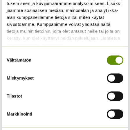
tukemiseen ja kävijämäärämme analysoimiseen. Lisäksi
Tuoksuherne Little
Kiinanasteri Hulk (50 s)
jaamme sosiaalisen median, mainosalan ja analytiikka-
Sweetheart (an)
4,00
€
alan kumppaneillemme tietoja siitä, miten käytät
Sisältää arvonlisäveron
2,80
€
Sisältää arvonlisäveron
sivustoamme. Kumppanimme voivat yhdistää näitä
tietoja muihin tietoihin, joita olet antanut heille tai joita on
kerätty, kun olet käyttänyt heidän palvelujaan. Lisätietoa
käyttämistämme evästeistä
Suostumuksen
Välttämätön
valinta
Mieltymykset
Kiinanasteri Fan
Kääpiöauringonkukka
Tilastot
sekoitus (noin 100 s.)
Teddy Bear
3,90
€
2,95
€
Sisältää arvonlisäveron
Sisältää arvonlisäveron
Markkinointi