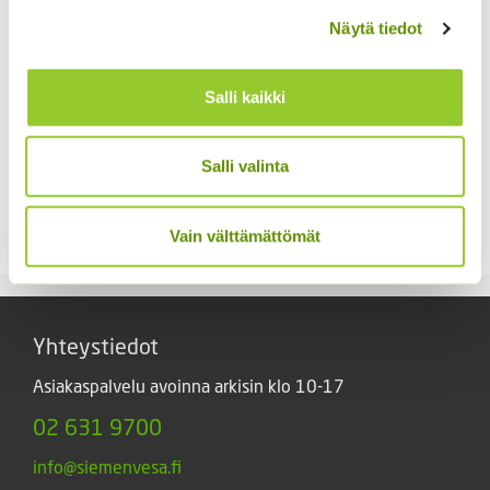
Näytä tiedot
Salli kaikki
Salli valinta
Kääpiöauringonkukka
Punakosmoskukka
Music Box 40 s.
Sperli’s Mix Dreams
3,50
€
5,20
€
Sisältää arvonlisäveron
Sisältää arvonlisäveron
Vain välttämättömät
Yhteystiedot
Asiakaspalvelu avoinna arkisin klo 10-17
02 631 9700
info@siemenvesa.fi