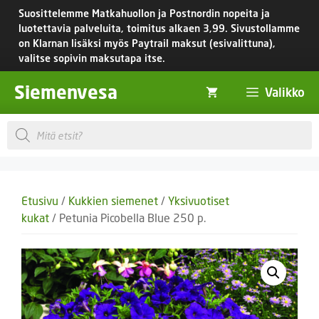
Siirry
Suosittelemme Matkahuollon ja Postnordin nopeita ja
sisältöön
luotettavia palveluita, toimitus
alkaen 3,99.
Sivustollamme
on Klarnan lisäksi myös Paytrail maksut (esivalittuna),
valitse sopivin maksutapa itse.
Siemenvesa
Valikko
Products
search
Etusivu
/
Kukkien siemenet
/
Yksivuotiset
kukat
/ Petunia Picobella Blue 250 p.