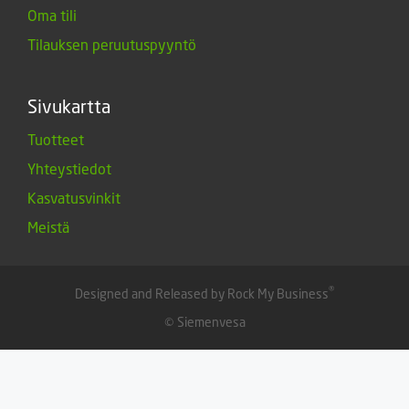
Oma tili
Tilauksen peruutuspyyntö
Sivukartta
Tuotteet
Yhteystiedot
Kasvatusvinkit
Meistä
®
Designed and Released by Rock My Business
© Siemenvesa