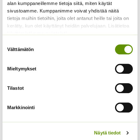
alan kumppaneillemme tietoja siitä, miten käytät
sivustoamme. Kumppanimme voivat yhdistää näitä
tietoja muihin tietoihin, joita olet antanut heille tai joita on
kerätty, kun olet käyttänyt heidän palvelujaan. Lisätietoa
käyttämistämme evästeistä
Suostumuksen
Välttämätön
valinta
Aitoelämänlanka
Tuoksuherne Little
Mieltymykset
Presto sekoitus
Sweetheart (an)
2,70
€
2,80
€
Sisältää arvonlisäveron
Sisältää arvonlisäveron
Tilastot
Markkinointi
Näytä tiedot