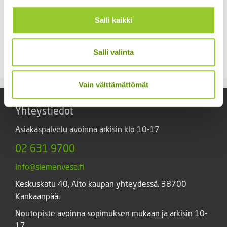
Salli kaikki
Kiinanasteri Matador
Jänönhäntä ’Bunny
Tails’
3,80
€
Sisältää arvonlisäveron
Salli valinta
5,00
€
Sisältää arvonlisäveron
Vain välttämättömät
Yhteystiedot
Asiakaspalvelu avoinna arkisin klo 10-17
02 631 9700
info@siemenvesa.fi
Keskuskatu 40, Aito kaupan yhteydessä. 38700
Kankaanpää.
Noutopiste avoinna sopimuksen mukaan ja arkisin 10-
17.