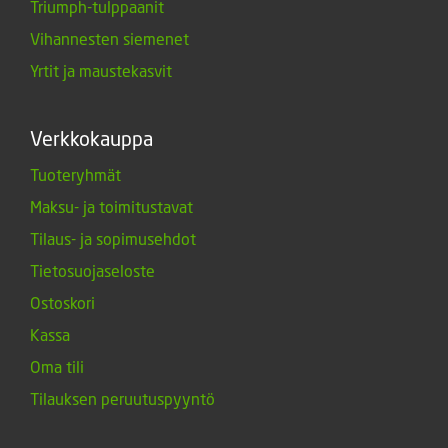
Triumph-tulppaanit
Vihannesten siemenet
Yrtit ja maustekasvit
Verkkokauppa
Tuoteryhmät
Maksu- ja toimitustavat
Tilaus- ja sopimusehdot
Tietosuojaseloste
Ostoskori
Kassa
Oma tili
Tilauksen peruutuspyyntö