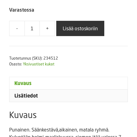
Varastossa
-
+
Lisää ostoskoriin
Petunia
Mambo
Red
250
Tuotetunnus (SKU):
234512
s.
Osasto:
Yksivuotiset kukat
määrä
Kuvaus
Lisätiedot
Kuvaus
Punainen. Säänkestävä,aikainen, matala ryhmä.
Kylvetään helmi-maaliskuussa, siemen itää valossa 7-