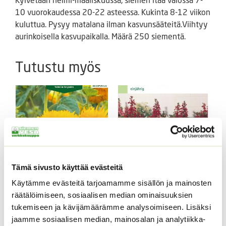
10 vuorokaudessa 20-22 asteessa. Kukinta 8-12 viikon
kuluttua. Pysyy matalana ilman kasvunsääteitä.Viihtyy
aurinkoisella kasvupaikalla. Määrä 250 siementä.
Tutustu myös
Tämä sivusto käyttää evästeitä
Käytämme evästeitä tarjoamamme sisällön ja mainosten
Kääpiöauringonkukka
Kääpiöauringonkukka
räätälöimiseen, sosiaalisen median ominaisuuksien
Teddy Bear
Pacino Gold
tukemiseen ja kävijämäärämme analysoimiseen. Lisäksi
2,95
€
3,60
€
Sisältää arvonlisäveron
Sisältää arvonlisäveron
jaamme sosiaalisen median, mainosalan ja analytiikka-