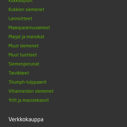
Kukkasipulit
Kukkien siemenet
Lannoitteet
Maanparannusaineet
Marjat ja mansikat
Muut siemenet
Muut tuotteet
Siemenperunat
Tarvikkeet
Triumph-tulppaanit
Vihannesten siemenet
Yrtit ja maustekasvit
Verkkokauppa