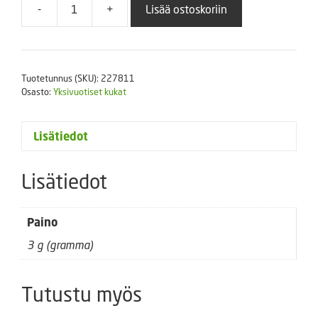
-
+
Lisää ostoskoriin
Petunia
Limbo
sekoitus
50
Tuotetunnus (SKU):
227811
s.
Osasto:
Yksivuotiset kukat
määrä
Lisätiedot
Lisätiedot
Paino
3 g (gramma)
Tutustu myös