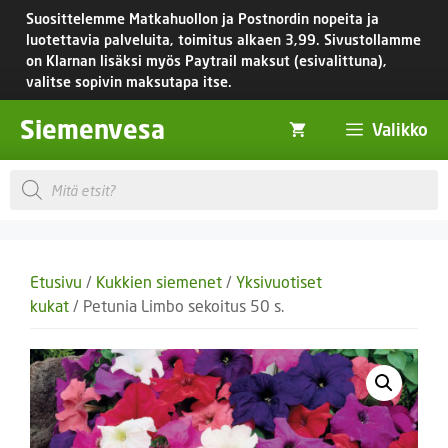
Siirry
Suosittelemme Matkahuollon ja Postnordin nopeita ja
sisältöön
luotettavia palveluita, toimitus
alkaen 3,99.
Sivustollamme
on Klarnan lisäksi myös Paytrail maksut (esivalittuna),
valitse sopivin maksutapa itse.
Siemenvesa
Valikko
Products
search
Etusivu
/
Kukkien siemenet
/
Yksivuotiset
kukat
/ Petunia Limbo sekoitus 50 s.