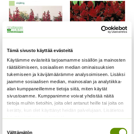
Tämä sivusto käyttää evästeitä
Kukontöyhtö New Look
Käytämme evästeitä tarjoamamme sisällön ja mainosten
40 s.
Kääpiöauringonkukka
räätälöimiseen, sosiaalisen median ominaisuuksien
Pacino Gold
3,60
€
Sisältää arvonlisäveron
tukemiseen ja kävijämäärämme analysoimiseen. Lisäksi
3,60
€
Sisältää arvonlisäveron
jaamme sosiaalisen median, mainosalan ja analytiikka-
alan kumppaneillemme tietoja siitä, miten käytät
sivustoamme. Kumppanimme voivat yhdistää näitä
tietoja muihin tietoihin, joita olet antanut heille tai joita on
kerätty, kun olet käyttänyt heidän palvelujaan. Lisätietoa
käyttämistämme evästeistä
Suostumuksen
Välttämätön
valinta