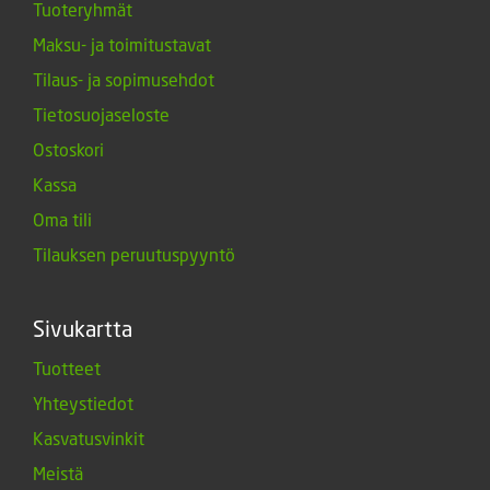
Tuoteryhmät
Maksu- ja toimitustavat
Tilaus- ja sopimusehdot
Tietosuojaseloste
Ostoskori
Kassa
Oma tili
Tilauksen peruutuspyyntö
Sivukartta
Tuotteet
Yhteystiedot
Kasvatusvinkit
Meistä