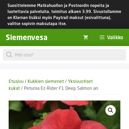
Siirry
Suosittelemme Matkahuollon ja Postnordin nopeita ja
sisältöön
luotettavia palveluita, toimitus
alkaen 3,99.
Sivustollamme
on Klarnan lisäksi myös Paytrail maksut (esivalittuna),
valitse sopivin maksutapa itse.
Siemenvesa
Valikko
Products
search
Etusivu
/
Kukkien siemenet
/
Yksivuotiset
kukat
/ Petunia Ez-Rider F1 Deep Salmon an