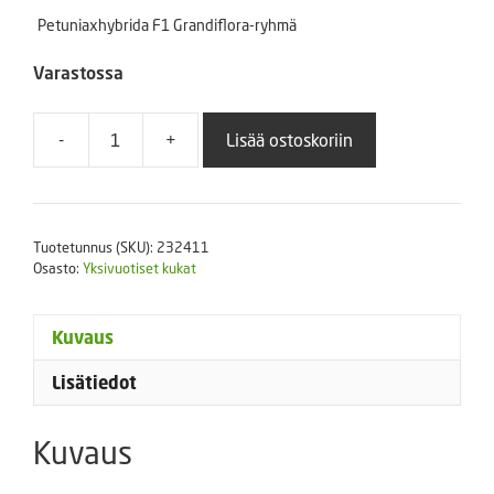
Petuniaxhybrida F1 Grandiflora-ryhmä
Varastossa
-
+
Lisää ostoskoriin
Petunia
Ez-
Rider
F1
Tuotetunnus (SKU):
232411
Deep
Osasto:
Yksivuotiset kukat
Salmon
an
määrä
Kuvaus
Lisätiedot
Kuvaus