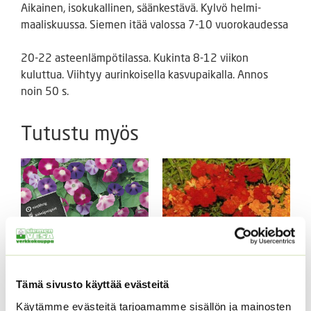
Aikainen, isokukallinen, säänkestävä. Kylvö helmi-
maaliskuussa. Siemen itää valossa 7-10 vuorokaudessa
20-22 asteenlämpötilassa. Kukinta 8-12 viikon
kuluttua. Viihtyy aurinkoisella kasvupaikalla. Annos
noin 50 s.
Tutustu myös
Tämä sivusto käyttää evästeitä
Aitoelämänlanka
Keltakosmoskukka
Käytämme evästeitä tarjoamamme sisällön ja mainosten