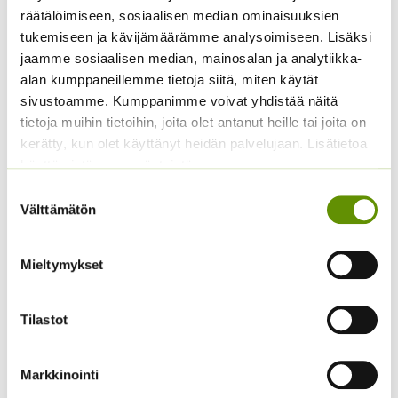
Presto sekoitus
Cosmic mix.
räätälöimiseen, sosiaalisen median ominaisuuksien
2,70
€
tukemiseen ja kävijämäärämme analysoimiseen. Lisäksi
Sisältää arvonlisäveron
ALE!
jaamme sosiaalisen median, mainosalan ja analytiikka-
Alkuperäinen
Nykyinen
4,20
€
3,20
€
Sisältää
alan kumppaneillemme tietoja siitä, miten käytät
hinta
hinta
arvonlisäveron
sivustoamme. Kumppanimme voivat yhdistää näitä
oli:
on:
4,20 €.
3,20 €.
tietoja muihin tietoihin, joita olet antanut heille tai joita on
kerätty, kun olet käyttänyt heidän palvelujaan. Lisätietoa
käyttämistämme evästeistä
Suostumuksen
Välttämätön
valinta
Mieltymykset
Jänönhäntä ’Bunny
Hämähäkkikukka
Tails’
sekoitus
Tilastot
5,00
€
2,70
€
Sisältää arvonlisäveron
Sisältää arvonlisäveron
Markkinointi