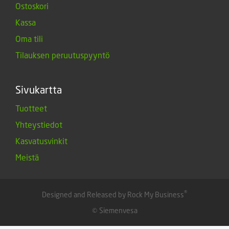
Ostoskori
Kassa
Oma tili
Tilauksen peruutuspyyntö
Sivukartta
Tuotteet
Yhteystiedot
Kasvatusvinkit
Meistä
®
Designed and Released by Rock My Business
© Siemenvesa