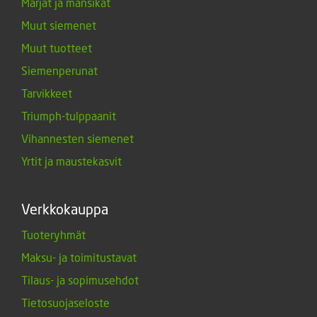
Marjat ja mansikat
Muut siemenet
Muut tuotteet
Siemenperunat
Tarvikkeet
Triumph-tulppaanit
Vihannesten siemenet
Yrtit ja maustekasvit
Verkkokauppa
Tuoteryhmät
Maksu- ja toimitustavat
Tilaus- ja sopimusehdot
Tietosuojaseloste