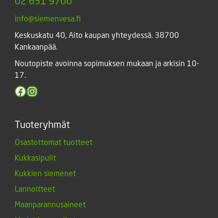
02 631 9700
info@siemenvesa.fi
Keskuskatu 40, Aito kaupan yhteydessä. 38700
Kankaanpää.
Noutopiste avoinna sopimuksen mukaan ja arkisin 10-
17.
Facebook
Instagram
Tuoteryhmät
Osastottomat tuotteet
Kukkasipulit
Kukkien siemenet
Lannoitteet
Maanparannusaineet