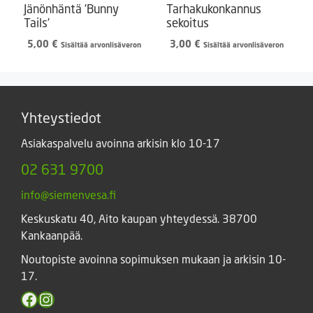
Jänönhäntä ’Bunny
Tarhakukonkannus
Tails’
sekoitus
5,00
€
3,00
€
Sisältää arvonlisäveron
Sisältää arvonlisäveron
Yhteystiedot
Asiakaspalvelu avoinna arkisin klo 10-17
02 631 9700
info@siemenvesa.fi
Keskuskatu 40, Aito kaupan yhteydessä. 38700
Kankaanpää.
Noutopiste avoinna sopimuksen mukaan ja arkisin 10-
17.
Facebook
Instagram