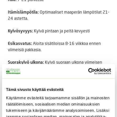
Itämislämpötila:
Optimaaliset maaperän lämpötilat 21-
24 astetta.
Kylvösyvyys:
Kylvä pintaan ja peitä kevyesti
Esikasvatus:
Aloita sisätiloissa 8-16 viikkoa ennen
viimeisiä pakkasia.
Suorakylvö ulkona:
Kylvö suoraan ulkona viimeisen
pakkasen jälkeen. (vain alueilla, joilla on pitkät
kasvukaudet)
Riviväli:
30 cm
Tämä sivusto käyttää evästeitä
Käytämme evästeitä tarjoamamme sisällön ja mainosten
Valontarpeet:
Täysi aurinko/puolivarjoinen
räätälöimiseen, sosiaalisen median ominaisuuksien
tukemiseen ja kävijämäärämme analysoimiseen. Lisäksi
Arvioitu kukintapäivä siemenestä:
90-100 päivää
jaamme sosiaalisen median, mainosalan ja analytiikka-