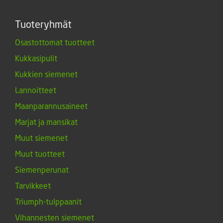
Tuoteryhmät
Osastottomat tuotteet
Kukkasipulit
Kukkien siemenet
Lannoitteet
Maanparannusaineet
Marjat ja mansikat
Muut siemenet
Muut tuotteet
Siemenperunat
Tarvikkeet
Triumph-tulppaanit
Vihannesten siemenet