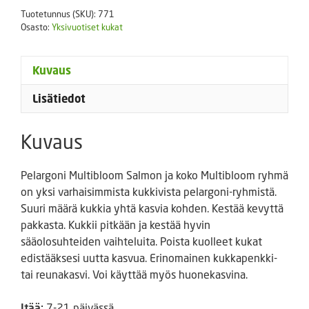
määrä
Tuotetunnus (SKU):
771
Osasto:
Yksivuotiset kukat
Kuvaus
Lisätiedot
Kuvaus
Pelargoni Multibloom Salmon ja koko Multibloom ryhmä
on yksi varhaisimmista kukkivista pelargoni-ryhmistä.
Suuri määrä kukkia yhtä kasvia kohden. Kestää kevyttä
pakkasta. Kukkii pitkään ja kestää hyvin
sääolosuhteiden vaihteluita. Poista kuolleet kukat
edistääksesi uutta kasvua. Erinomainen kukkapenkki-
tai reunakasvi. Voi käyttää myös huonekasvina.
Itää:
7-21 päivässä.