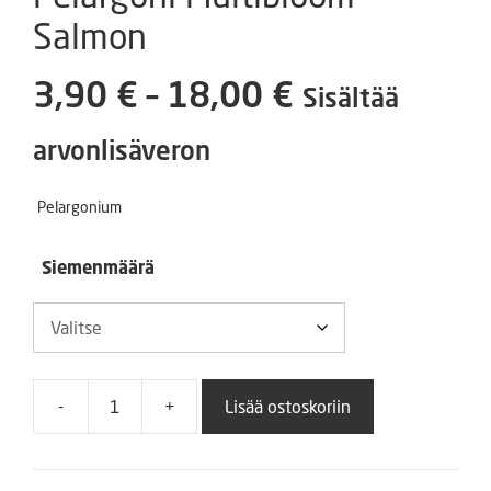
Salmon
Hintaluokka
3,90
€
–
18,00
€
Sisältää
3,90 €
arvonlisäveron
-
Pelargonium
18,00 €
Siemenmäärä
-
+
Lisää ostoskoriin
Pelargoni
Multibloom
Salmon