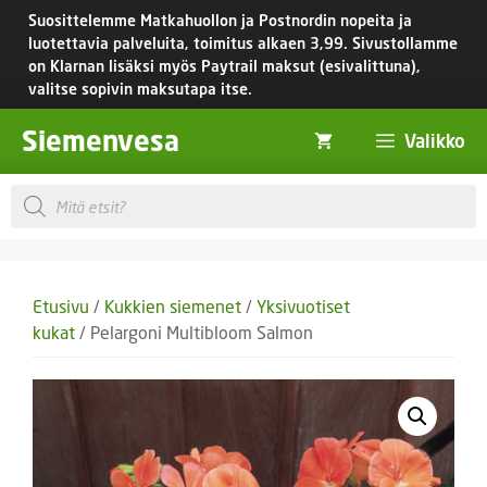
Siirry
Suosittelemme Matkahuollon ja Postnordin nopeita ja
sisältöön
luotettavia palveluita, toimitus
alkaen 3,99.
Sivustollamme
on Klarnan lisäksi myös Paytrail maksut (esivalittuna),
valitse sopivin maksutapa itse.
Siemenvesa
Valikko
Products
search
Etusivu
/
Kukkien siemenet
/
Yksivuotiset
kukat
/ Pelargoni Multibloom Salmon