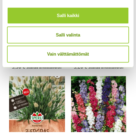
Salli kaikki
Salli valinta
Kääpiöauringonkukka
Punakosmoskukka
Vain välttämättömät
Music Box 40 s.
Sperli’s Mix Dreams
3,50
€
5,20
€
Sisältää arvonlisäveron
Sisältää arvonlisäveron