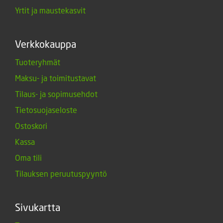
Yrtit ja maustekasvit
Verkkokauppa
Tuoteryhmät
Maksu- ja toimitustavat
Tilaus- ja sopimusehdot
Tietosuojaseloste
Ostoskori
Kassa
Oma tili
Tilauksen peruutuspyyntö
Sivukartta