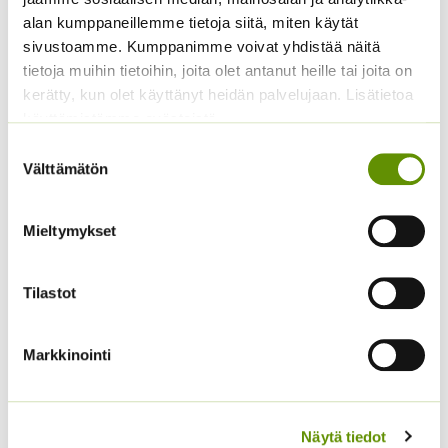
alan kumppaneillemme tietoja siitä, miten käytät
Tutustu myös
sivustoamme. Kumppanimme voivat yhdistää näitä
tietoja muihin tietoihin, joita olet antanut heille tai joita on
kerätty, kun olet käyttänyt heidän palvelujaan. Lisätietoa
käyttämistämme evästeistä
Suostumuksen
Välttämätön
valinta
Mieltymykset
Kiinanasteri Benary’s
Kääpiöauringonkukka
Tilastot
Princess
Pacino Mix
(jättiläisprinsessa) 100
3,60
€
Sisältää arvonlisäveron
s.
Markkinointi
4,90
€
Sisältää arvonlisäveron
Näytä tiedot