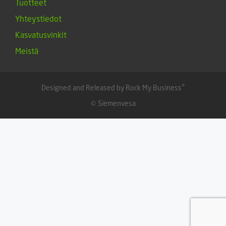
Tuotteet
Yhteystiedot
Kasvatusvinkit
Meistä
®
Designed and Released by Rock My Business
© Siemenvesa