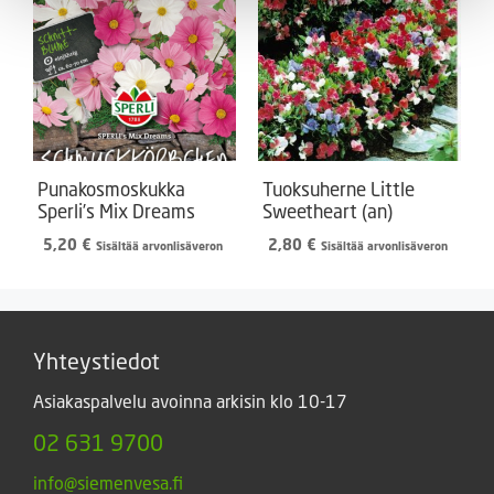
Punakosmoskukka
Tuoksuherne Little
Sperli’s Mix Dreams
Sweetheart (an)
5,20
€
2,80
€
Sisältää arvonlisäveron
Sisältää arvonlisäveron
Yhteystiedot
Asiakaspalvelu avoinna arkisin klo 10-17
02 631 9700
info@siemenvesa.fi