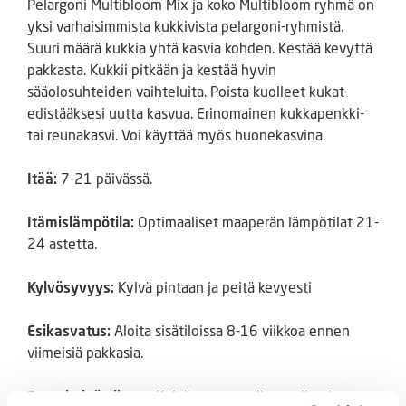
Pelargoni Multibloom Mix ja koko Multibloom ryhmä on
yksi varhaisimmista kukkivista pelargoni-ryhmistä.
Suuri määrä kukkia yhtä kasvia kohden. Kestää kevyttä
pakkasta. Kukkii pitkään ja kestää hyvin
sääolosuhteiden vaihteluita. Poista kuolleet kukat
edistääksesi uutta kasvua. Erinomainen kukkapenkki-
tai reunakasvi. Voi käyttää myös huonekasvina.
Itää:
7-21 päivässä.
Itämislämpötila:
Optimaaliset maaperän lämpötilat 21-
24 astetta.
Kylvösyvyys:
Kylvä pintaan ja peitä kevyesti
Esikasvatus:
Aloita sisätiloissa 8-16 viikkoa ennen
viimeisiä pakkasia.
Suorakylvö ulkona:
Kylvö suoraan ulkona viimeisen