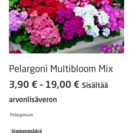
Pelargoni Multibloom Mix
Hintaluokka
3,90
€
–
19,00
€
Sisältää
3,90 €
arvonlisäveron
-
Pelargonium
19,00 €
Siemenmäärä