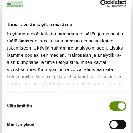
pakkasen jälkeen. (vain alueilla, joilla on pitkät
kasvukaudet)
Tämä sivusto käyttää evästeitä
Riviväli:
30 cm
Käytämme evästeitä tarjoamamme sisällön ja mainosten
Valontarpeet:
Täysi aurinko/puolivarjoinen
räätälöimiseen, sosiaalisen median ominaisuuksien
tukemiseen ja kävijämäärämme analysoimiseen. Lisäksi
Arvioitu kukintapäivä siemenestä:
90-100 päivää
jaamme sosiaalisen median, mainosalan ja analytiikka-
alan kumppaneillemme tietoja siitä, miten käytät
Tutustu myös
sivustoamme. Kumppanimme voivat yhdistää näitä
tietoja muihin tietoihin, joita olet antanut heille tai joita on
kerätty, kun olet käyttänyt heidän palvelujaan. Lisätietoa
käyttämistämme evästeistä
Suostumuksen
Välttämätön
valinta
Mieltymykset