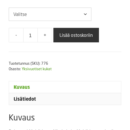
-
+
Lisää ostoskoriin
Pelargoni
Multibloom
Mix
määrä
Tuotetunnus (SKU):
776
Osasto:
Yksivuotiset kukat
Kuvaus
Lisätiedot
Kuvaus