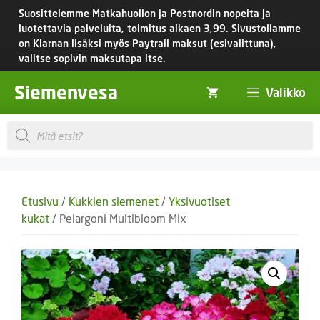
Siirry
Suosittelemme Matkahuollon ja Postnordin nopeita ja
sisältöön
luotettavia palveluita, toimitus
alkaen 3,99.
Sivustollamme
on Klarnan lisäksi myös Paytrail maksut (esivalittuna),
valitse sopivin maksutapa itse.
Siemenvesa
Valikko
Products
search
Etusivu
/
Kukkien siemenet
/
Yksivuotiset
kukat
/ Pelargoni Multibloom Mix