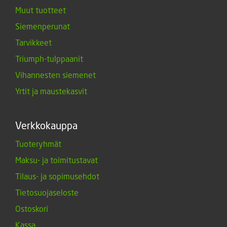
Muut tuotteet
Siemenperunat
Tarvikkeet
Triumph-tulppaanit
Vihannesten siemenet
Yrtit ja maustekasvit
Verkkokauppa
Tuoteryhmät
Maksu- ja toimitustavat
Tilaus- ja sopimusehdot
Tietosuojaseloste
Ostoskori
Kassa