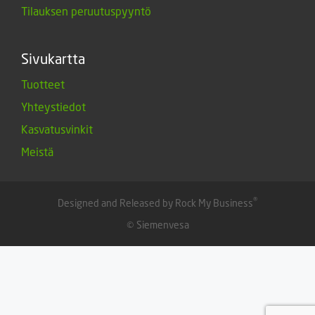
Tilauksen peruutuspyyntö
Sivukartta
Tuotteet
Yhteystiedot
Kasvatusvinkit
Meistä
®
Designed and Released by Rock My Business
© Siemenvesa