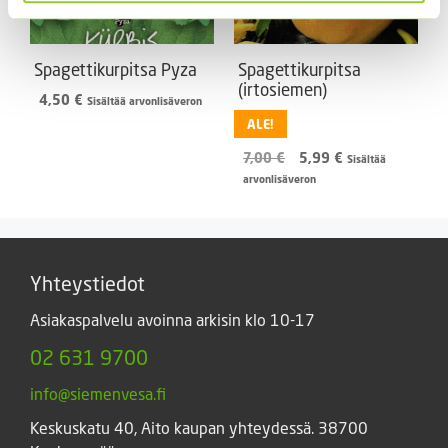
Spagettikurpitsa Pyza
Spagettikurpitsa
(irtosiemen)
4,50
€
Sisältää arvonlisäveron
ALE!
Alkuperäinen
Nykyinen
7,00
€
5,99
€
Sisältää
hinta
hinta
arvonlisäveron
oli:
on:
7,00 €.
5,99 €.
Yhteystiedot
Asiakaspalvelu avoinna arkisin klo 10-17
02 631 9700
info@siemenvesa.fi
Keskuskatu 40, Aito kaupan yhteydessä. 38700