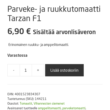
Parveke- ja ruukkutomaatti
Tarzan F1
6,90
€
Sisältää arvonlisäveron
Erinomainen ruukku- ja amppelitomaatti.
Varastossa
-
+
Lisää ostoskoriin
Parveke-
ja
ruukkutomaatti
Tarzan
EAN:
4001523834307
F1
Tuotetunnus (SKU):
144211
määrä
Osastot:
Tomaatit
,
Vihannesten siemenet
Avainsanat tuotteelle
amppelitomaatti
,
parveketomaatti
,