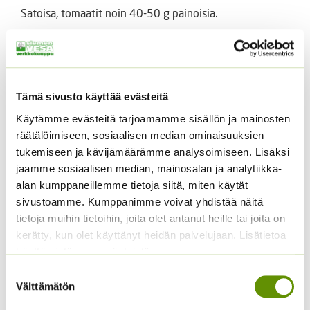
Satoisa, tomaatit noin 40-50 g painoisia.
Tutustu myös
Tämä sivusto käyttää evästeitä
Käytämme evästeitä tarjoamamme sisällön ja mainosten
räätälöimiseen, sosiaalisen median ominaisuuksien
tukemiseen ja kävijämäärämme analysoimiseen. Lisäksi
jaamme sosiaalisen median, mainosalan ja analytiikka-
alan kumppaneillemme tietoja siitä, miten käytät
sivustoamme. Kumppanimme voivat yhdistää näitä
tietoja muihin tietoihin, joita olet antanut heille tai joita on
Avomaankurkku Reinin
Juuripersilja Puolipitkä
kerätty, kun olet käyttänyt heidän palvelujaan. Lisätietoa
rypäle
50 g
käyttämistämme evästeistä
Hintaluokka:
1,45
€
–
19,45
€
13,50
€
Sisältää
Sisältää
Suostumuksen
1,45 €
arvonlisäveron
arvonlisäveron
Välttämätön
-
valinta
19,45 €