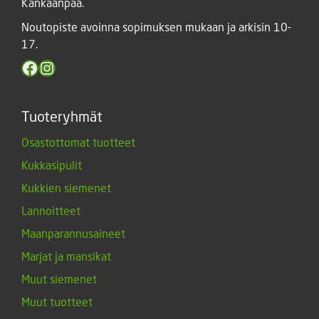
Kankaanpää.
Noutopiste avoinna sopimuksen mukaan ja arkisin 10-
17.
Facebook
Instagram
Tuoteryhmät
Osastottomat tuotteet
Kukkasipulit
Kukkien siemenet
Lannoitteet
Maanparannusaineet
Marjat ja mansikat
Muut siemenet
Muut tuotteet