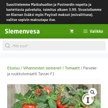
Siirry
Suosittelemme Matkahuollon ja Postnordin nopeita ja
sisältöön
luotettavia palveluita, toimitus
alkaen 3,99.
Sivustollamme
on Klarnan lisäksi myös Paytrail maksut (esivalittuna),
valitse sopivin maksutapa itse.
Siemenvesa
Valikko
Products
search
Etusivu
/
Vihannesten siemenet
/
Tomaatit
/ Parveke-
ja ruukkutomaatti Tarzan F1