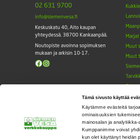
02 631 9700
Kukki
Lannoi
info@siemenvesa.fi
Maanp
Keskuskatu 40, Aito kaupan
yhteydessä. 38700 Kankaanpää.
Marjat
Noutopiste avoinna sopimuksen
Muut 
mukaan ja arkisin 10-17.
Muut 
Facebook
Instagram
Sieme
Tarvik
Triump
Vihan
Tämä sivusto käyttää eväs
Yrtit 
Käytämme evästeitä tarjoa
ominaisuuksien tukemisee
mainosalan ja analytiikka-
Kumppanimme voivat yhdistää 
© Siemenvesa
kun olet käyttänyt heidän 