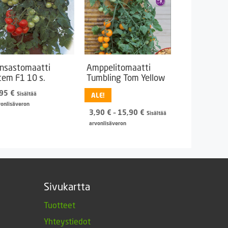
nsastomaatti
Amppelitomaatti
tem F1 10 s.
Tumbling Tom Yellow
,95
€
Sisältää
ALE!
vonlisäveron
Hintaluokka:
3,90
€
–
15,90
€
Sisältää
3,90 €
arvonlisäveron
-
15,90 €
Sivukartta
Tuotteet
Yhteystiedot