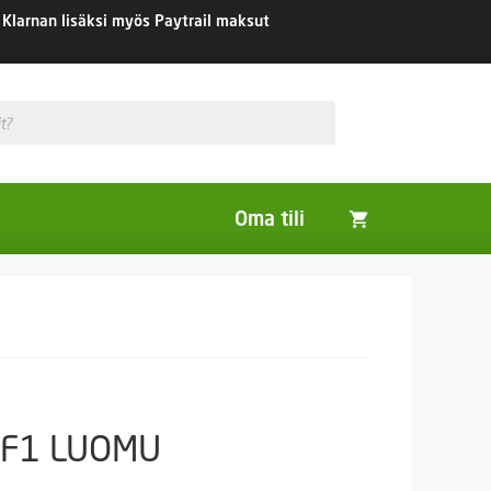
Klarnan lisäksi myös Paytrail maksut
Oma tili
Huonekasvit
Nurmikon siemenet
Viherlannoitus- ja maisemointikasvit
o F1 LUOMU