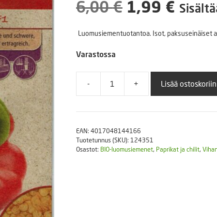
Alkuperäine
Nyky
6,00
€
1,99
€
Puutarhatyökalut
Sisältä
Askartelutarvikkeet
hinta
hinta
Luomusiementuotantoa. Isot, paksuseinäiset a
oli:
on:
Varastossa
6,00 €.
1,99 
-
+
Lisää ostoskoriin
Paprika
Bio-
Bendigo
F1
EAN:
4017048144166
LUOMU
Tuotetunnus (SKU):
124351
määrä
Osastot:
BIO-luomusiemenet
,
Paprikat ja chilit
,
Viha