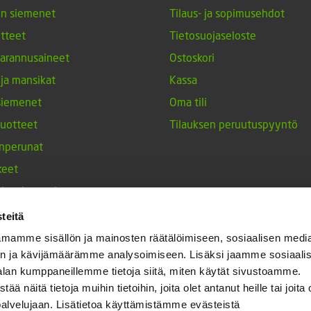
en siemenet
Tilaus- ja sopimusehdot
tteet
Tietosuojaseloste
arannusaineet
Ostoskori
 ja mansikat
Kassa
siemenet
Oma tili
tuotteet
Tilauksen peruutuspyyntö
nperunat
keet
h-tulppaanit
nesten siemenet
teitä
ja maustekasvit
mamme sisällön ja mainosten räätälöimiseen, sosiaalisen medi
n ja kävijämäärämme analysoimiseen. Lisäksi jaamme sosiaali
alan kumppaneillemme tietoja siitä, miten käytät sivustoamme.
näitä tietoja muihin tietoihin, joita olet antanut heille tai joita 
palvelujaan. Lisätietoa käyttämistämme evästeistä