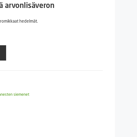
n
inen
ä arvonlisäveron
romikkaat hedelmät.
€.
nnesten siemenet