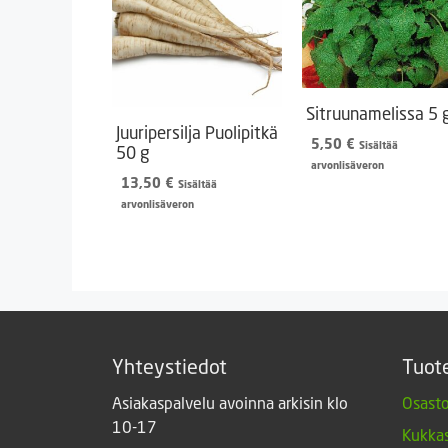
Sitruunamelissa 5 
Juuripersilja Puolipitkä
5,50
€
Sisältää
50 g
arvonlisäveron
13,50
€
Sisältää
arvonlisäveron
Yhteystiedot
Tuot
Asiakaspalvelu avoinna arkisin klo
Osasto
10-17
Kukkas