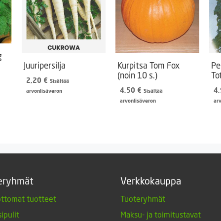
g
Juuripersilja
Kurpitsa Tom Fox
Pe
(noin 10 s.)
To
2,20
€
Sisältää
4,50
€
4
arvonlisäveron
Sisältää
arvonlisäveron
ar
eryhmät
Verkkokauppa
ttomat tuotteet
Tuoteryhmät
ipulit
Maksu- ja toimitustavat