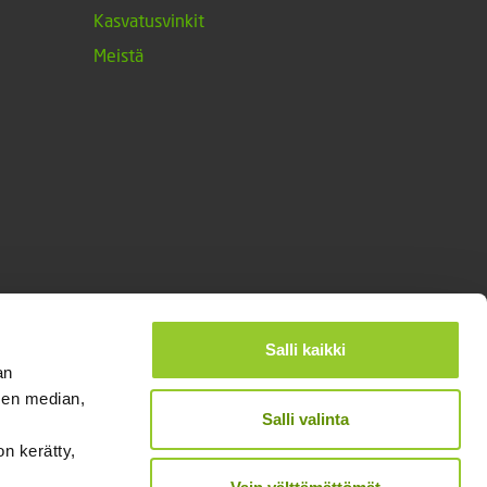
Kasvatusvinkit
Meistä
Salli kaikki
an
sen median,
Salli valinta
on kerätty,
®
Designed and Released by Rock My Business