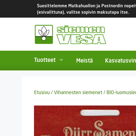
Siirry
Suosittelemme Matkahuollon ja Postnordin nopeita
sisältöön
(esivalittuna), valitse sopivin maksutapa itse.
Tuotteet
Meistä
Kasvatusvin
BIO-luomusiemenet
Yksivu
Etusivu
/
Vihannesten siemenet
/
BIO-luomusi
Tomaatit
Monivu
Salaatit
Kaksiv
Istukassipulit
Kukkas