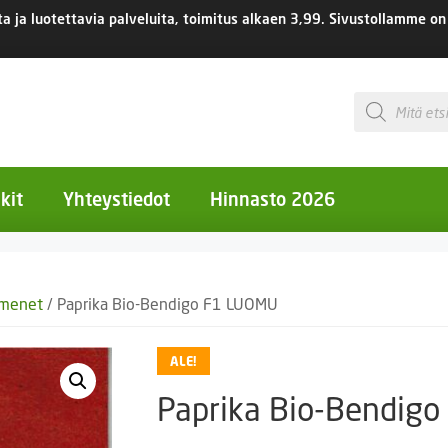
 ja luotettavia palveluita, toimitus
alkaen 3,99.
Sivustollamme on 
Products
search
kit
Yhteystiedot
Hinnasto 2026
otiset kukat
emenet
/ Paprika Bio-Bendigo F1 LUOMU
otiset kukat
uotiset kukat
ALE!
eokset
Paprika Bio-Bendig
Ruukut