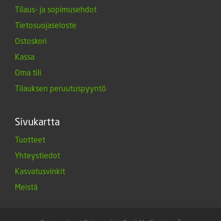
Tilaus- ja sopimusehdot
Tietosuojaseloste
Ostoskori
Kassa
Oma tili
Tilauksen peruutuspyyntö
Sivukartta
Tuotteet
Yhteystiedot
Kasvatusvinkit
Meistä
®