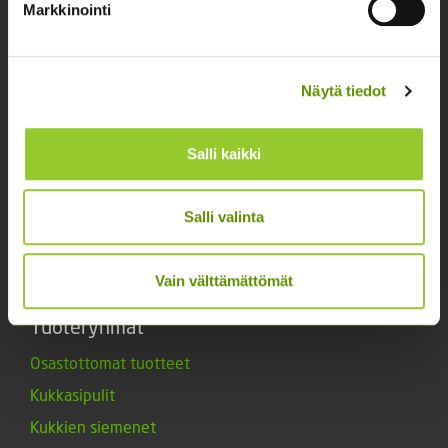
Markkinointi
Asiakaspalvelu avoinna arkisin klo 10-17
02 631 9700
Näytä tiedot
info@siemenvesa.fi
Keskuskatu 40, Aito kaupan yhteydessä. 38700
Salli kaikki
Kankaanpää.
Noutopiste avoinna sopimuksen mukaan ja arkisin 10-
Salli valinta
17.
Facebook
Instagram
Vain välttämättömät
Tuoteryhmät
Osastottomat tuotteet
Kukkasipulit
Kukkien siemenet