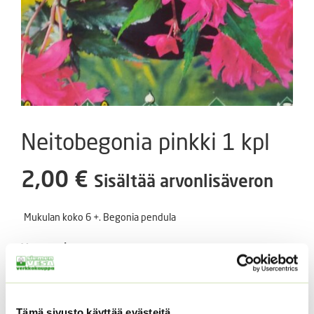
Neitobegonia pinkki 1 kpl
2,00
€
Sisältää arvonlisäveron
Mukulan koko 6 +. Begonia pendula
Varasto loppu
Tuotetunnus (SKU):
396351
Tämä sivusto käyttää evästeitä