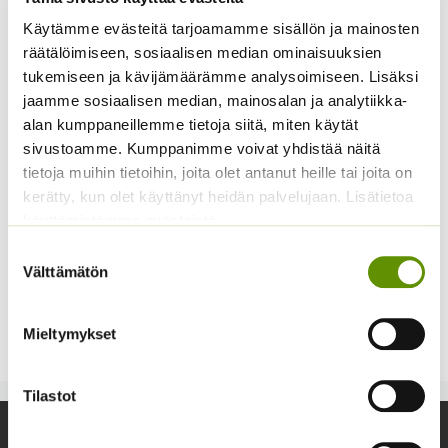
Osasto:
Kevään kukkasipulit
Avainsanat tuotteelle
Begonia pendula
,
neitobegonia
Käytämme evästeitä tarjoamamme sisällön ja mainosten
räätälöimiseen, sosiaalisen median ominaisuuksien
tukemiseen ja kävijämäärämme analysoimiseen. Lisäksi
Kuvaus
jaamme sosiaalisen median, mainosalan ja analytiikka-
Lisätiedot
alan kumppaneillemme tietoja siitä, miten käytät
sivustoamme. Kumppanimme voivat yhdistää näitä
tietoja muihin tietoihin, joita olet antanut heille tai joita on
Kuvaus
kerätty, kun olet käyttänyt heidän palvelujaan. Lisätietoa
käyttämistämme evästeistä
Neitobegonia pinkki. Mukulan koko 6 +.Neitobegonia
Suostumuksen
tarvitsee tasaista kosteutta ja mielellään
Välttämätön
valinta
tuulensuojaisan kasvupaikan. Viihtyy auringossa tai
puolivarjossa.
Mieltymykset
Tilastot
Yhteystiedot