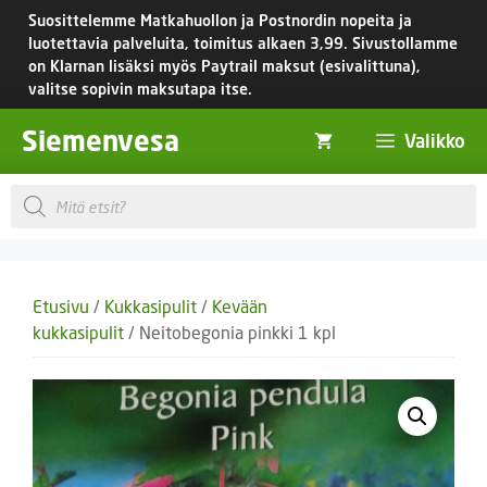
Siirry
Suosittelemme Matkahuollon ja Postnordin nopeita ja
sisältöön
luotettavia palveluita, toimitus
alkaen 3,99.
Sivustollamme
on Klarnan lisäksi myös Paytrail maksut (esivalittuna),
valitse sopivin maksutapa itse.
Siemenvesa
Valikko
Products
search
Etusivu
/
Kukkasipulit
/
Kevään
kukkasipulit
/ Neitobegonia pinkki 1 kpl