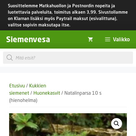
Siirry
Suosittelemme Matkahuollon ja Postnordin nopeita ja
sisältöön
luotettavia palveluita, toimitus
alkaen 3,99.
Sivustollamme
on Klarnan lisäksi myös Paytrail maksut (esivalittuna),
valitse sopivin maksutapa itse.
Siemenvesa
Valikko
Products
search
Etusivu
/
Kukkien
siemenet
/
Huonekasvit
/ Natalinparsa 10 s
(hienohelma)