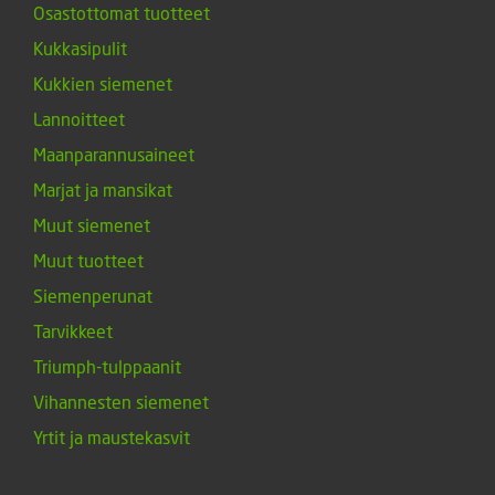
Osastottomat tuotteet
Kukkasipulit
Kukkien siemenet
Lannoitteet
Maanparannusaineet
Marjat ja mansikat
Muut siemenet
Muut tuotteet
Siemenperunat
Tarvikkeet
Triumph-tulppaanit
Vihannesten siemenet
Yrtit ja maustekasvit