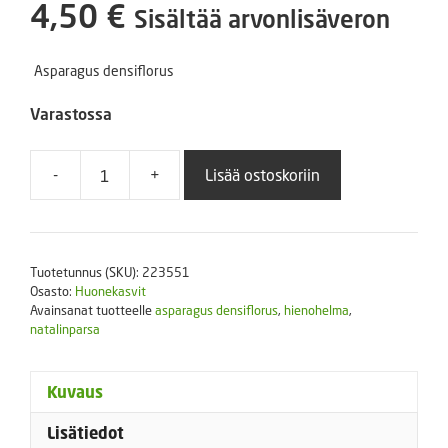
4,50
€
Sisältää arvonlisäveron
Asparagus densiflorus
Varastossa
-
+
Lisää ostoskoriin
Natalinparsa
10
s
(hienohelma)
Tuotetunnus (SKU):
223551
määrä
Osasto:
Huonekasvit
Avainsanat tuotteelle
asparagus densiflorus
,
hienohelma
,
natalinparsa
Kuvaus
Lisätiedot