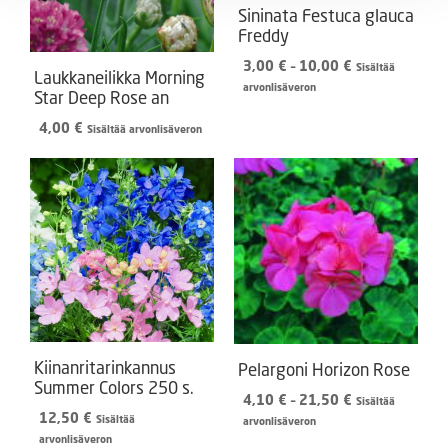
Sininata Festuca glauca
Freddy
Hintaluokka:
3,00
€
–
10,00
€
Sisältää
Laukkaneilikka Morning
3,00 €
arvonlisäveron
Star Deep Rose an
-
10,00 €
4,00
€
Sisältää arvonlisäveron
Kiinanritarinkannus
Pelargoni Horizon Rose
Summer Colors 250 s.
Hintaluokka:
4,10
€
–
21,50
€
Sisältää
12,50
€
4,10 €
Sisältää
arvonlisäveron
-
arvonlisäveron