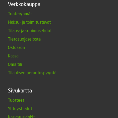
Verkkokauppa
Tuoteryhmät
Maksu- ja toimitustavat
Tilaus- ja sopimusehdot
Tietosuojaseloste
Ostoskori
Kassa
Oma tili
Tilauksen peruutuspyyntö
Sivukartta
Tuotteet
Yhteystiedot
Kasvatusvinkit