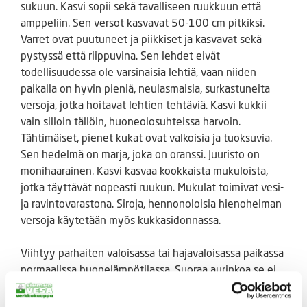
sukuun. Kasvi sopii sekä tavalliseen ruukkuun että
amppeliin. Sen versot kasvavat 50-100 cm pitkiksi.
Varret ovat puutuneet ja piikkiset ja kasvavat sekä
pystyssä että riippuvina. Sen lehdet eivät
todellisuudessa ole varsinaisia lehtiä, vaan niiden
paikalla on hyvin pieniä, neulasmaisia, surkastuneita
versoja, jotka hoitavat lehtien tehtäviä. Kasvi kukkii
vain silloin tällöin, huoneolosuhteissa harvoin.
Tähtimäiset, pienet kukat ovat valkoisia ja tuoksuvia.
Sen hedelmä on marja, joka on oranssi. Juuristo on
monihaarainen. Kasvi kasvaa kookkaista mukuloista,
jotka täyttävät nopeasti ruukun. Mukulat toimivat vesi-
ja ravintovarastona. Siroja, hennonoloisia hienohelman
versoja käytetään myös kukkasidonnassa.
Viihtyy parhaiten valoisassa tai hajavaloisassa paikassa
normaalissa huonelämpötilassa. Suoraa aurinkoa se ei
siedä herkkien lehtiensä takia. Talvella kasvi olisi hyvä
sijoittaa viileämpään paikkaan. Hienohelma /