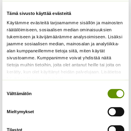
natalinparsa viihtyy ravinteikkaassa ja ilmavassa
viherkasvimullassa tai kukkamullassa. Vaikka juuristo on
Tämä sivusto käyttää evästeitä
laaja, liian suurta ruukkua kannattaa välttää. Keväisen
Käytämme evästeitä tarjoamamme sisällön ja mainosten
mullanvaihdon yhteydessä juurimukuloita voidaan
räätälöimiseen, sosiaalisen median ominaisuuksien
poistaa.
tukemiseen ja kävijämäärämme analysoimiseen. Lisäksi
Kasvukaudella hienohelmaa kastellaan säännöllisesti ja
jaamme sosiaalisen median, mainosalan ja analytiikka-
runsaasti, pintamulta saa kasteluiden välillä kuivahtaa.
alan kumppaneillemme tietoja siitä, miten käytät
Talvella kastelu saa olla melko vähäistä. Keväästä
sivustoamme. Kumppanimme voivat yhdistää näitä
syksyyn hienohelmaa lannoitetaan kastelun
tietoja muihin tietoihin, joita olet antanut heille tai joita on
yhteydessä viherkasviravinteella tai kasviravinteella.
kerätty, kun olet käyttänyt heidän palvelujaan. Lisätietoa
käyttämistämme evästeistä
Jos hienohelma kellastuttaa versoja, ne leikataan pois.
Suostumuksen
Tämä edistää uusien versojen kasvamista.
Välttämätön
valinta
Kookkaan hienohelman voi jakaa keväällä
mullanvaihdon yhteydessä.
Mieltymykset
Tutustu myös
Tilastot