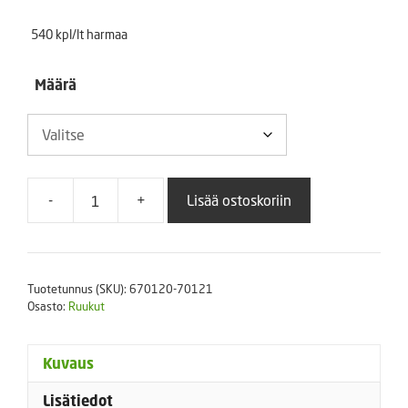
540 kpl/lt harmaa
Määrä
-
+
Lisää ostoskoriin
Muoviruukku
(Kevytruukku)
Teku
VCG
Tuotetunnus (SKU):
670120-70121
17
Osasto:
Ruukut
cm,
harmaa
määrä
Kuvaus
Lisätiedot