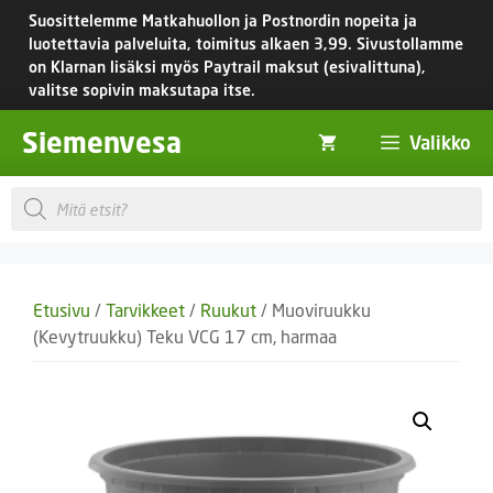
Siirry
Suosittelemme Matkahuollon ja Postnordin nopeita ja
sisältöön
luotettavia palveluita, toimitus
alkaen 3,99.
Sivustollamme
on Klarnan lisäksi myös Paytrail maksut (esivalittuna),
valitse sopivin maksutapa itse.
Siemenvesa
Valikko
Products
search
Etusivu
/
Tarvikkeet
/
Ruukut
/ Muoviruukku
(Kevytruukku) Teku VCG 17 cm, harmaa