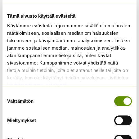
Tämä sivusto käyttää evästeitä
Vefi ruukku PF-308,
Vefi ruukku PF-306,
100 kpl
100 kpl
Käytämme evästeitä tarjoamamme sisällön ja mainosten
räätälöimiseen, sosiaalisen median ominaisuuksien
12,90
€
Sisältää
ALE!
tukemiseen ja kävijämäärämme analysoimiseen. Lisäksi
arvonlisäveron
Alkuperäinen
Nykyinen
8,20
€
7,90
€
Sisältää
jaamme sosiaalisen median, mainosalan ja analytiikka-
hinta
hinta
arvonlisäveron
alan kumppaneillemme tietoja siitä, miten käytät
oli:
on:
sivustoamme. Kumppanimme voivat yhdistää näitä
8,20 €.
7,90 €.
tietoja muihin tietoihin, joita olet antanut heille tai joita on
kerätty, kun olet käyttänyt heidän palvelujaan. Lisätietoa
käyttämistämme evästeistä
Suostumuksen
Välttämätön
valinta
Mieltymykset
Vefi PF-308, Laatikko
Vefi ruukku PF-310 ,
2160 kpl
100 kpl