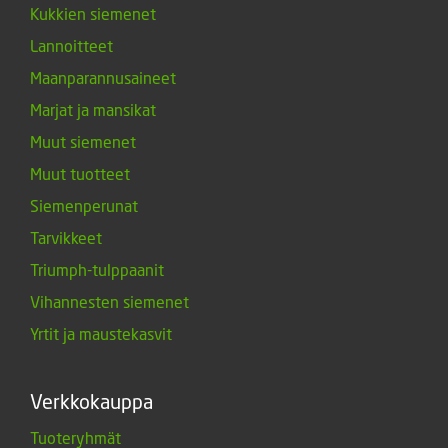
Kukkien siemenet
Lannoitteet
Maanparannusaineet
Marjat ja mansikat
Muut siemenet
Muut tuotteet
Siemenperunat
Tarvikkeet
Triumph-tulppaanit
Vihannesten siemenet
Yrtit ja maustekasvit
Verkkokauppa
Tuoteryhmät