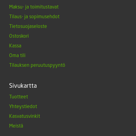
Maksu- ja toimitustavat
Tilaus- ja sopimusehdot
Tietosuojaseloste
Ostoskori
Kassa
Oma tili
Tilauksen peruutuspyyntö
Sivukartta
Tuotteet
Yhteystiedot
Kasvatusvinkit
Meistä