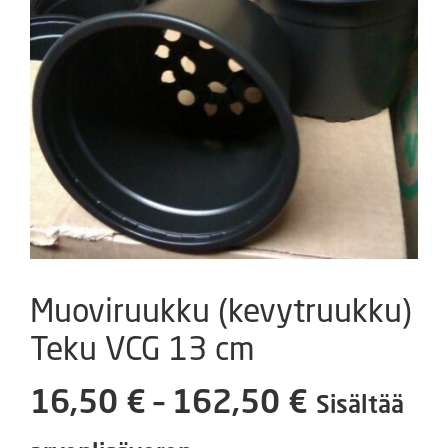
Muoviruukku (kevytruukku)
Teku VCG 13 cm
Hintaluok
16,50
€
–
162,50
€
Sisältää
16,50 €