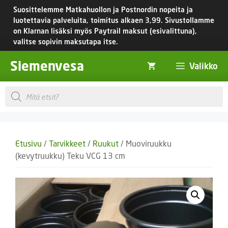
Siirry
Suosittelemme Matkahuollon ja Postnordin nopeita ja
sisältöön
luotettavia palveluita, toimitus
alkaen 3,99.
Sivustollamme
on Klarnan lisäksi myös Paytrail maksut (esivalittuna),
valitse sopivin maksutapa itse.
Siemenvesa
Valikko
Products
search
Etusivu
/
Tarvikkeet
/
Ruukut
/ Muoviruukku
(kevytruukku) Teku VCG 13 cm