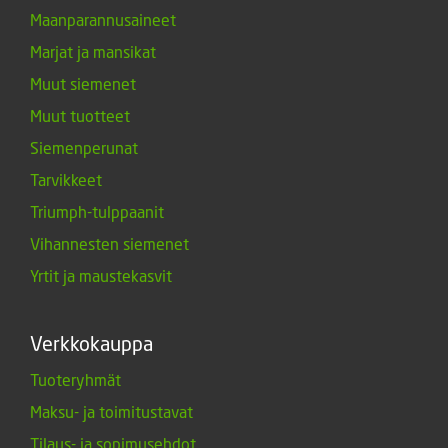
Maanparannusaineet
Marjat ja mansikat
Muut siemenet
Muut tuotteet
Siemenperunat
Tarvikkeet
Triumph-tulppaanit
Vihannesten siemenet
Yrtit ja maustekasvit
Verkkokauppa
Tuoteryhmät
Maksu- ja toimitustavat
Tilaus- ja sopimusehdot