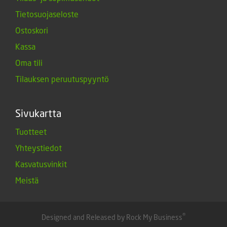
Tietosuojaseloste
Ostoskori
Kassa
Oma tili
Tilauksen peruutuspyyntö
Sivukartta
Tuotteet
Yhteystiedot
Kasvatusvinkit
Meistä
®
Designed and Released by Rock My Business