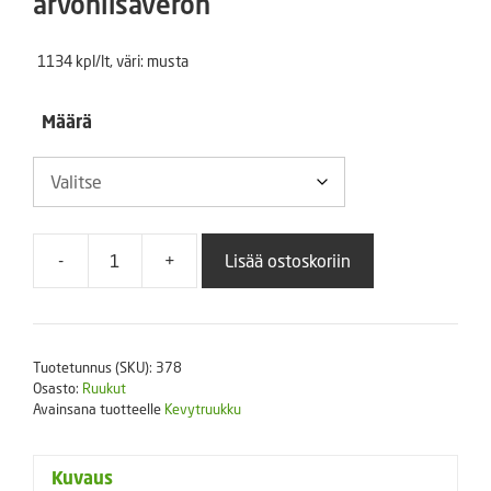
arvonlisäveron
-
1134 kpl/lt, väri: musta
162,50 €
Määrä
-
+
Lisää ostoskoriin
Muoviruukku
(kevytruukku)
Teku
VCG
Tuotetunnus (SKU):
378
13
Osasto:
Ruukut
cm
Avainsana tuotteelle
Kevytruukku
määrä
Kuvaus