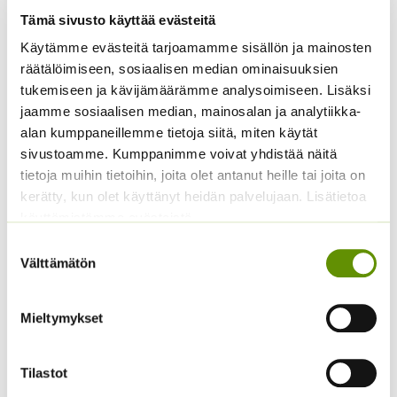
100 kpl
1500 kpl
Tämä sivusto käyttää evästeitä
16,50
€
119,50
€
Sisältää
Sisältää
Käytämme evästeitä tarjoamamme sisällön ja mainosten
arvonlisäveron
arvonlisäveron
räätälöimiseen, sosiaalisen median ominaisuuksien
tukemiseen ja kävijämäärämme analysoimiseen. Lisäksi
jaamme sosiaalisen median, mainosalan ja analytiikka-
alan kumppaneillemme tietoja siitä, miten käytät
sivustoamme. Kumppanimme voivat yhdistää näitä
tietoja muihin tietoihin, joita olet antanut heille tai joita on
kerätty, kun olet käyttänyt heidän palvelujaan. Lisätietoa
käyttämistämme evästeistä
Suostumuksen
Välttämätön
valinta
Vefi PK-050
Muoviruukku
kylvöalusta, lt 50 kpl
(kevytruukku) Teku VCG
11 cm
Mieltymykset
ALE!
Hintaluokka
14,90
€
–
195,50
€
Sisältää
Alkuperäinen
Nykyinen
139,00
€
119,90
€
14,90 €
arvonlisäveron
hinta
hinta
-
Tilastot
Sisältää arvonlisäveron
oli:
on:
195,50 €