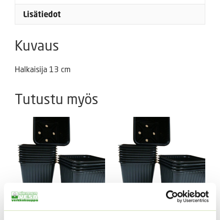
Lisätiedot
Kuvaus
Halkaisija 13 cm
Tutustu myös
Vefi ruukku PF-310 ,
Vefi PF-310, Laatikko