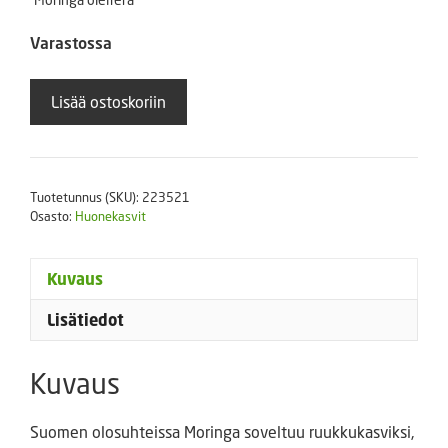
Varastossa
Moringa
Lisää ostoskoriin
oleifera
määrä
Tuotetunnus (SKU):
223521
Osasto:
Huonekasvit
Kuvaus
Lisätiedot
Kuvaus
Suomen olosuhteissa Moringa soveltuu ruukkukasviksi,