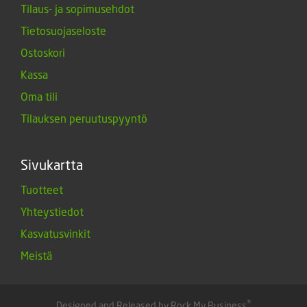
Tilaus- ja sopimusehdot
Tietosuojaseloste
Ostoskori
Kassa
Oma tili
Tilauksen peruutuspyyntö
Sivukartta
Tuotteet
Yhteystiedot
Kasvatusvinkit
Meistä
®
Designed and Released by Rock My Business