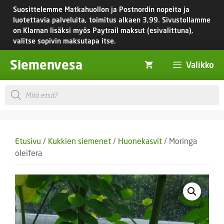
Siirry
Suosittelemme Matkahuollon ja Postnordin nopeita ja
sisältöön
luotettavia palveluita, toimitus
alkaen 3,99.
Sivustollamme
on Klarnan lisäksi myös Paytrail maksut (esivalittuna),
valitse sopivin maksutapa itse.
Siemenvesa
Valikko
Products
search
Etusivu
/
Kukkien siemenet
/
Huonekasvit
/ Moringa
oleifera