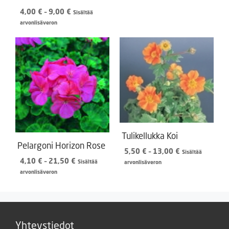
Hintaluokka:
4,00
€
–
9,00
€
Sisältää
4,00 €
arvonlisäveron
-
9,00 €
Tulikellukka Koi
Pelargoni Horizon Rose
Hintaluokka:
5,50
€
–
13,00
€
Sisältää
Hintaluokka:
5,50 €
4,10
€
–
21,50
€
Sisältää
arvonlisäveron
4,10 €
-
arvonlisäveron
-
13,00 €
21,50 €
Yhteystiedot