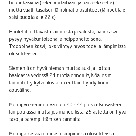
huonekasvina (sekä puutarhaan ja parveekkeelle),
mutta vaatii tasaisen lämpimät olosuhteet (lämpötila ei
saisi pudota alle 22 c).
Huolehdi riittävästä lämmöstä ja valosta, näin kasvi
pysyy hyväkuntoisena ja helppohoitoisena.
Trooppinen kasvi, joka viihtyy myös todella lämpimissä
olosuhteissa.
Siemeniä on hyvä hieman murtaa auki ja liottaa
haaleassa vedessä 24 tuntia ennen kylvöä, esim.
lämmitetty kylvöalusta on erittäin hyödyllinen
apuväline.
Moringan siemen itää noin 20 – 22 plus celsiusasteen
lämpötilassa, mutta jos mahdollista, 25 astetta on hyvä
taso ja parempi itämisen kannalta.
Moringa kasvaa nopeasti lämpimissä olosuhteissa.