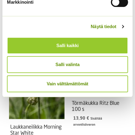
12,50
€
Markkinointi
Sisältää
arvonlisäveron
Loistosädekukka
Arizona Apricot 250 s
12,50
€
Sisältää
Näytä tiedot
arvonlisäveron
Salli kaikki
Salli valinta
Vain välttämättömät
Törmäkukka Ritz Blue
100 s
13,90
€
Sisältää
arvonlisäveron
Laukkaneilikka Morning
Star White