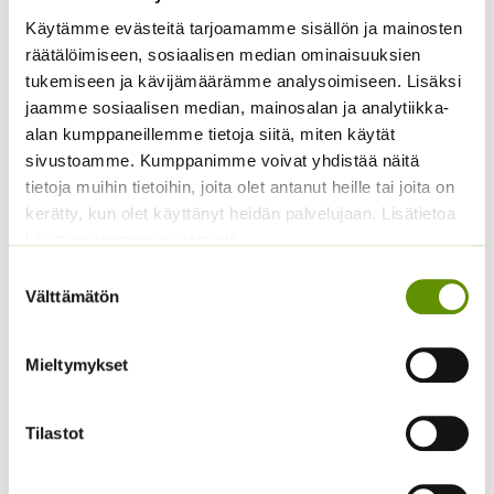
Käytämme evästeitä tarjoamamme sisällön ja mainosten
räätälöimiseen, sosiaalisen median ominaisuuksien
tukemiseen ja kävijämäärämme analysoimiseen. Lisäksi
jaamme sosiaalisen median, mainosalan ja analytiikka-
alan kumppaneillemme tietoja siitä, miten käytät
sivustoamme. Kumppanimme voivat yhdistää näitä
Tutustu myös
tietoja muihin tietoihin, joita olet antanut heille tai joita on
kerätty, kun olet käyttänyt heidän palvelujaan. Lisätietoa
käyttämistämme evästeistä
Suostumuksen
Välttämätön
valinta
Mieltymykset
Tilastot
Kiinanritarinkannus
Summer Colors 250 s.